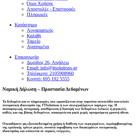
Όροι Χρήσης
Αποστολές - Επιστροφές
Πληρωμές
Κατάστημα
Λογαριασμός
Καλάθι
Ταμείο
Αγαπημένα
Επικοινωνία
Δωρίδος 26, Αιγάλεω
Email: info@ttsolutions.gr
Τηλέφωνο: 2105908960
Κινητό: 695 192 5555
Νομική Δήλωση – Προστασία Δεδομένων
Τα δεδομένα και οι πληροφορίες που εμφανίζονται στην παρούσα ιστοσελίδα αποτελούν
πνευματική ιδιοκτησία της
TTSolutions
ή των συνεργαζόμενων παρόχων της. Η
αναπαραγωγή, αντιγραφή, αποθήκευση ή διανομή των δεδομένων (ολικών ή μερικών),
καθώς και της βάσης δεδομένων,
απαγορεύεται ρητά χωρίς προηγούμενη γραπτή άδεια
.
Οποιαδήποτε μη εξουσιοδοτημένη χρήση ή διάθεση των περιεχομένων, περιλαμβανομένης
της εμπλοκής τρίτων μερών, συνιστά παραβίαση των δικαιωμάτων πνευματικής
ιδιοκτησίας και
υπόκειται σε νομικές ενέργειες
.