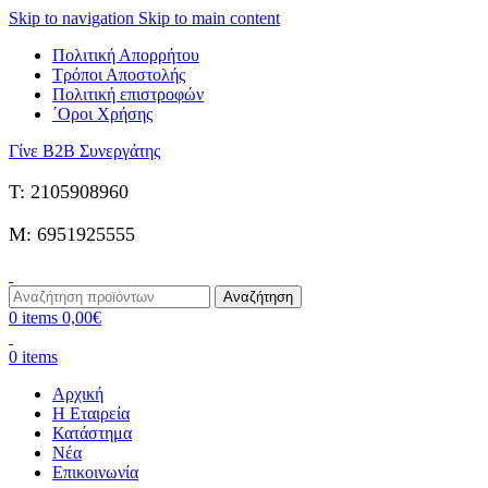
Skip to navigation
Skip to main content
Πολιτική Απορρήτου
Τρόποι Αποστολής
Πολιτική επιστροφών
΄Οροι Χρήσης
Γίνε B2B Συνεργάτης
Τ: 2105908960
M: 6951925555
Αναζήτηση
0
items
0,00
€
0
items
Αρχική
Η Εταιρεία
Κατάστημα
Νέα
Επικοινωνία