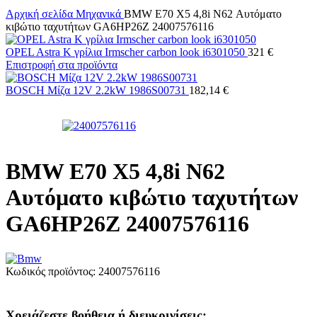
Αρχική σελίδα
Μηχανικά
BMW E70 X5 4,8i N62 Αυτόματο
κιβώτιο ταχυτήτων GA6HP26Z 24007576116
OPEL Astra K γρίλια Irmscher carbon look i6301050
321 €
Επιστροφή στα προϊόντα
BOSCH Μίζα 12V 2.2kW 1986S00731
182,14 €
BMW E70 X5 4,8i N62
Αυτόματο κιβώτιο ταχυτήτων
GA6HP26Z 24007576116
Κωδικός προϊόντος:
24007576116
Χρειάζεστε βοήθεια ή διευκρινίσεις;