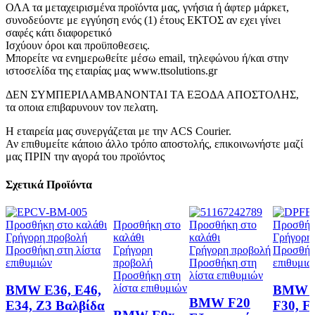
ΟΛΑ τα μεταχειρισμένα προϊόντα μας, γνήσια ή άφτερ μάρκετ,
συνοδεύοντε με εγγύηση ενός (1) έτους ΕΚΤΟΣ αν εχει γίνει
σαφές κάτι διαφορετικό
Ισχύουν όροι και προϋποθεσεις.
Μπορείτε να ενημερωθείτε μέσω email, τηλεφώνου ή/και στην
ιστοσελίδα της εταιρίας μας www.ttsolutions.gr
ΔΕΝ ΣΥΜΠΕΡΙΛΑΜΒΑΝΟΝΤΑΙ ΤΑ ΕΞΟΔΑ ΑΠΟΣΤΟΛΗΣ,
τα οποια επιβαρυνουν τον πελατη.
Η εταιρεία μας συνεργάζεται με την ACS Courier.
Αν επιθυμείτε κάποιο άλλο τρόπο αποστολής, επικοινωνήστε μαζί
μας ΠΡΙΝ την αγορά του προϊόντος
Σχετικά Προϊόντα
Προσθήκη στο καλάθι
Προσθήκη στο
Προσθήκη στο
Προσθήκ
Γρήγορη προβολή
καλάθι
καλάθι
Γρήγορη
Προσθήκη στη λίστα
Γρήγορη
Γρήγορη προβολή
Προσθήκη
επιθυμιών
προβολή
Προσθήκη στη
επιθυμιώ
Προσθήκη στη
λίστα επιθυμιών
λίστα επιθυμιών
BMW E36, E46,
BMW F
BMW F20
E34, Z3 Βαλβίδα
F30, F