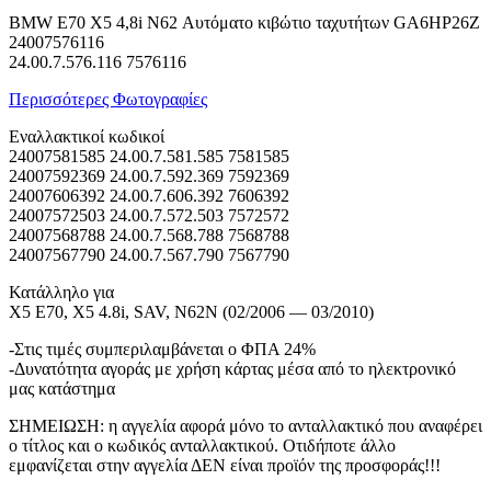
BMW E70 X5 4,8i N62 Αυτόματο κιβώτιο ταχυτήτων GA6HP26Z
24007576116
24.00.7.576.116 7576116
Περισσότερες Φωτογραφίες
Εναλλακτικοί κωδικοί
24007581585 24.00.7.581.585 7581585
24007592369 24.00.7.592.369 7592369
24007606392 24.00.7.606.392 7606392
24007572503 24.00.7.572.503 7572572
24007568788 24.00.7.568.788 7568788
24007567790 24.00.7.567.790 7567790
Κατάλληλο για
X5 E70, X5 4.8i, SAV, N62N (02/2006 — 03/2010)
-Στις τιμές συμπεριλαμβάνεται ο ΦΠΑ 24%
-Δυνατότητα αγοράς με χρήση κάρτας μέσα από το ηλεκτρονικό
μας κατάστημα
ΣΗΜΕΙΩΣΗ: η αγγελία αφορά μόνο το ανταλλακτικό που αναφέρει
ο τίτλος και ο κωδικός ανταλλακτικού. Οτιδήποτε άλλο
εμφανίζεται στην αγγελία ΔΕΝ είναι προϊόν της προσφοράς!!!