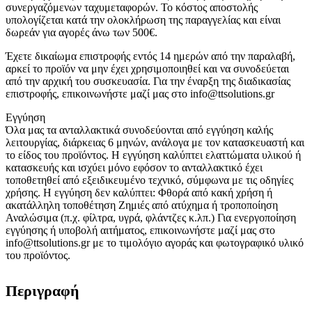
συνεργαζόμενων ταχυμεταφορών. Το κόστος αποστολής
υπολογίζεται κατά την ολοκλήρωση της παραγγελίας και είναι
δωρεάν για αγορές άνω των 500€.
Έχετε δικαίωμα επιστροφής εντός 14 ημερών από την παραλαβή,
αρκεί το προϊόν να μην έχει χρησιμοποιηθεί και να συνοδεύεται
από την αρχική του συσκευασία. Για την έναρξη της διαδικασίας
επιστροφής, επικοινωνήστε μαζί μας στο info@ttsolutions.gr
Εγγύηση
Όλα μας τα ανταλλακτικά συνοδεύονται από εγγύηση καλής
λειτουργίας, διάρκειας 6 μηνών, ανάλογα με τον κατασκευαστή και
το είδος του προϊόντος. Η εγγύηση καλύπτει ελαττώματα υλικού ή
κατασκευής και ισχύει μόνο εφόσον το ανταλλακτικό έχει
τοποθετηθεί από εξειδικευμένο τεχνικό, σύμφωνα με τις οδηγίες
χρήσης. Η εγγύηση δεν καλύπτει: Φθορά από κακή χρήση ή
ακατάλληλη τοποθέτηση Ζημιές από ατύχημα ή τροποποίηση
Αναλώσιμα (π.χ. φίλτρα, υγρά, φλάντζες κ.λπ.) Για ενεργοποίηση
εγγύησης ή υποβολή αιτήματος, επικοινωνήστε μαζί μας στο
info@ttsolutions.gr με το τιμολόγιο αγοράς και φωτογραφικό υλικό
του προϊόντος.
Περιγραφή