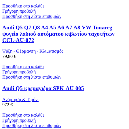
Προσθήκη στο καλάθι
Γρήγορη προβολή
Προσθήκη στη λίστα επιθυμιών
Audi Q5 Q7 Q8 A4 A5 A6 A7 A8 VW Touareg
ψυγείο λαδιού αυτόματου κιβωτίου ταχυτήτων
CCL-AU-072
Ψύξη - Θέρμανση - Κλιματισμός
79,80 €
Προσθήκη στο καλάθι
Γρήγορη προβολή
Προσθήκη στη λίστα επιθυμιών
Audi Q5 κρεμαγιέρα SPK-AU-005
Ανάρτηση & Τιμόνι
972 €
Προσθήκη στο καλάθι
Γρήγορη προβολή
Προσθήκη στη λίστα επιθυμιών