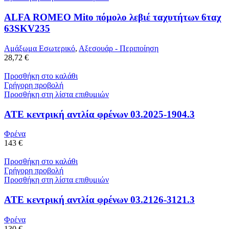
ALFA ROMEO Mito πόμολο λεβιέ ταχυτήτων 6ταχ
63SKV235
Αμάξωμα Εσωτερικό
,
Αξεσουάρ - Περιποίηση
28,72 €
Προσθήκη στο καλάθι
Γρήγορη προβολή
Προσθήκη στη λίστα επιθυμιών
ATE κεντρική αντλία φρένων 03.2025-1904.3
Φρένα
143 €
Προσθήκη στο καλάθι
Γρήγορη προβολή
Προσθήκη στη λίστα επιθυμιών
ATE κεντρική αντλία φρένων 03.2126-3121.3
Φρένα
130 €