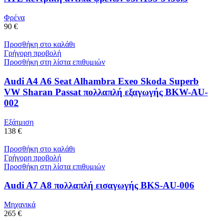
Φρένα
90 €
Προσθήκη στο καλάθι
Γρήγορη προβολή
Προσθήκη στη λίστα επιθυμιών
Audi A4 A6 Seat Alhambra Exeo Skoda Superb
VW Sharan Passat πολλαπλή εξαγωγής BKW-AU-
002
Εξάτμιση
138 €
Προσθήκη στο καλάθι
Γρήγορη προβολή
Προσθήκη στη λίστα επιθυμιών
Audi A7 A8 πολλαπλή εισαγωγής BKS-AU-006
Μηχανικά
265 €