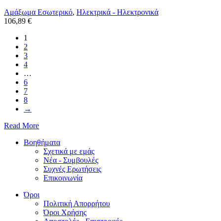
Αμάξωμα Εσωτερικό
,
Ηλεκτρικά - Ηλεκτρονικά
106,89 €
1
2
3
4
…
6
7
8
→
Read More
Βοηθήματα
Σχετικά με εμάς
Νέα - Συμβουλές
Συχνές Ερωτήσεις
Επικοινωνία
Όροι
Πολιτική Απορρήτου
Όροι Χρήσης