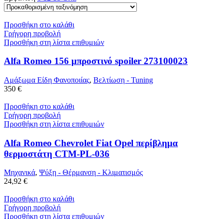
Προσθήκη στο καλάθι
Γρήγορη προβολή
Προσθήκη στη λίστα επιθυμιών
Alfa Romeo 156 μπροστινό spoiler 273100023
Αμάξωμα Είδη Φανοποιίας
,
Βελτίωση - Tuning
350 €
Προσθήκη στο καλάθι
Γρήγορη προβολή
Προσθήκη στη λίστα επιθυμιών
Alfa Romeo Chevrolet Fiat Opel περίβλημα
θερμοστάτη CTM-PL-036
Μηχανικά
,
Ψύξη - Θέρμανση - Κλιματισμός
24,92 €
Προσθήκη στο καλάθι
Γρήγορη προβολή
Προσθήκη στη λίστα επιθυμιών