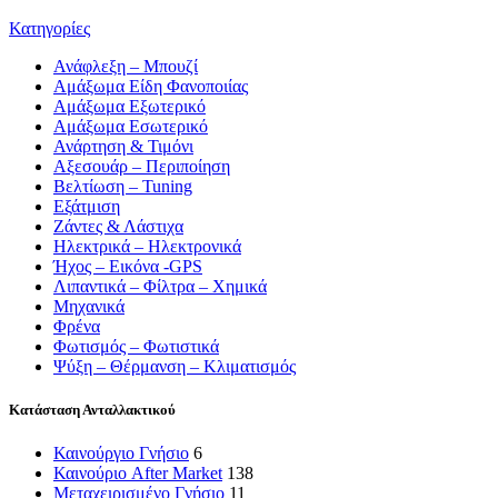
Κατηγορίες
Ανάφλεξη – Μπουζί
Αμάξωμα Είδη Φανοποιίας
Αμάξωμα Εξωτερικό
Αμάξωμα Εσωτερικό
Ανάρτηση & Τιμόνι
Αξεσουάρ – Περιποίηση
Βελτίωση – Tuning
Εξάτμιση
Ζάντες & Λάστιχα
Ηλεκτρικά – Ηλεκτρονικά
Ήχος – Εικόνα -GPS
Λιπαντικά – Φίλτρα – Χημικά
Μηχανικά
Φρένα
Φωτισμός – Φωτιστικά
Ψύξη – Θέρμανση – Κλιματισμός
Κατάσταση Ανταλλακτικού
Καινούργιο Γνήσιο
6
Καινούριο After Market
138
Μεταχειρισμένο Γνήσιο
11