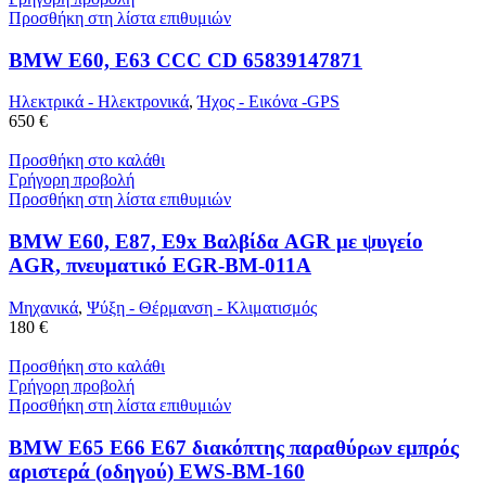
Προσθήκη στη λίστα επιθυμιών
BMW E60, E63 CCC CD 65839147871
Ηλεκτρικά - Ηλεκτρονικά
,
Ήχος - Εικόνα -GPS
650 €
Προσθήκη στο καλάθι
Γρήγορη προβολή
Προσθήκη στη λίστα επιθυμιών
BMW E60, E87, E9x Βαλβίδα AGR με ψυγείο
AGR, πνευματικό EGR-BM-011A
Μηχανικά
,
Ψύξη - Θέρμανση - Κλιματισμός
180 €
Προσθήκη στο καλάθι
Γρήγορη προβολή
Προσθήκη στη λίστα επιθυμιών
BMW E65 E66 E67 διακόπτης παραθύρων εμπρός
αριστερά (οδηγού) EWS-BM-160