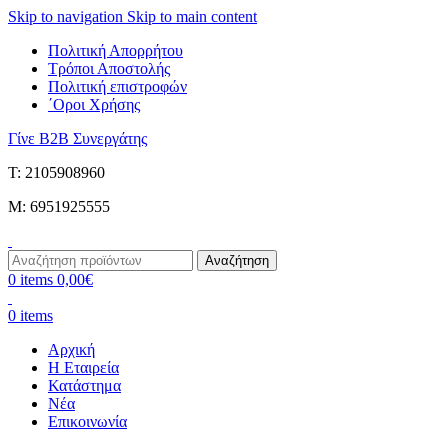
Skip to navigation
Skip to main content
Πολιτική Απορρήτου
Τρόποι Αποστολής
Πολιτική επιστροφών
΄Οροι Χρήσης
Γίνε B2B Συνεργάτης
Τ: 2105908960
M: 6951925555
Αναζήτηση
0
items
0,00
€
0
items
Αρχική
Η Εταιρεία
Κατάστημα
Νέα
Επικοινωνία