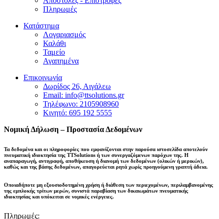
Αποστολές - Επιστροφές
Πληρωμές
Κατάστημα
Λογαριασμός
Καλάθι
Ταμείο
Αγαπημένα
Επικοινωνία
Δωρίδος 26, Αιγάλεω
Email: info@ttsolutions.gr
Τηλέφωνο: 2105908960
Κινητό: 695 192 5555
Νομική Δήλωση – Προστασία Δεδομένων
Τα δεδομένα και οι πληροφορίες που εμφανίζονται στην παρούσα ιστοσελίδα αποτελούν
πνευματική ιδιοκτησία της
TTSolutions
ή των συνεργαζόμενων παρόχων της. Η
αναπαραγωγή, αντιγραφή, αποθήκευση ή διανομή των δεδομένων (ολικών ή μερικών),
καθώς και της βάσης δεδομένων,
απαγορεύεται ρητά χωρίς προηγούμενη γραπτή άδεια
.
Οποιαδήποτε μη εξουσιοδοτημένη χρήση ή διάθεση των περιεχομένων, περιλαμβανομένης
της εμπλοκής τρίτων μερών, συνιστά παραβίαση των δικαιωμάτων πνευματικής
ιδιοκτησίας και
υπόκειται σε νομικές ενέργειες
.
Πληρωμές: