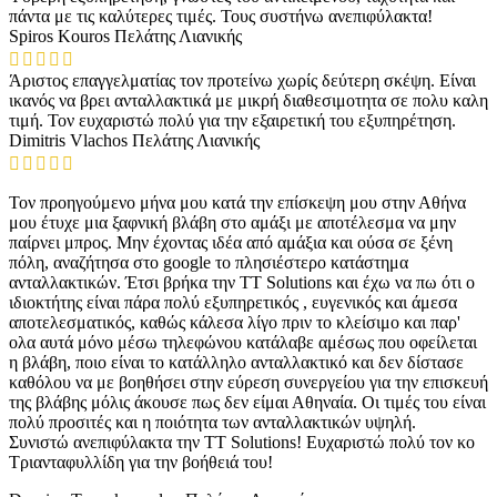
πάντα με τις καλύτερες τιμές. Τους συστήνω ανεπιφύλακτα!
Spiros Kouros
Πελάτης Λιανικής
Άριστος επαγγελματίας τον προτείνω χωρίς δεύτερη σκέψη. Είναι
ικανός να βρει ανταλλακτικά με μικρή διαθεσιμοτητα σε πολυ καλη
τιμή. Τον ευχαριστώ πολύ για την εξαιρετική του εξυπηρέτηση.
Dimitris Vlachos
Πελάτης Λιανικής
Τον προηγούμενο μήνα μου κατά την επίσκεψη μου στην Αθήνα
μου έτυχε μια ξαφνική βλάβη στο αμάξι με αποτέλεσμα να μην
παίρνει μπρος. Μην έχοντας ιδέα από αμάξια και ούσα σε ξένη
πόλη, αναζήτησα στο google το πλησιέστερο κατάστημα
ανταλλακτικών. Έτσι βρήκα την TT Solutions και έχω να πω ότι ο
ιδιοκτήτης είναι πάρα πολύ εξυπηρετικός , ευγενικός και άμεσα
αποτελεσματικός, καθώς κάλεσα λίγο πριν το κλείσιμο και παρ'
ολα αυτά μόνο μέσω τηλεφώνου κατάλαβε αμέσως που οφείλεται
η βλάβη, ποιο είναι το κατάλληλο ανταλλακτικό και δεν δίστασε
καθόλου να με βοηθήσει στην εύρεση συνεργείου για την επισκευή
της βλάβης μόλις άκουσε πως δεν είμαι Αθηναία. Οι τιμές του είναι
πολύ προσιτές και η ποιότητα των ανταλλακτικών υψηλή.
Συνιστώ ανεπιφύλακτα την TT Solutions! Ευχαριστώ πολύ τον κο
Τριανταφυλλίδη για την βοήθειά του!