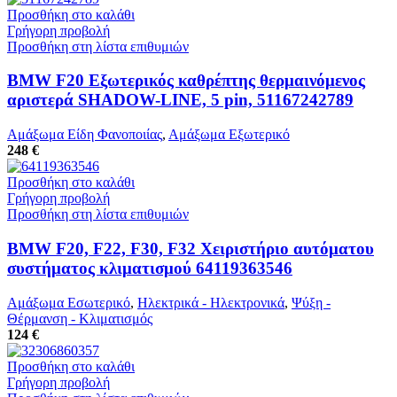
Προσθήκη στο καλάθι
Γρήγορη προβολή
Προσθήκη στη λίστα επιθυμιών
BMW F20 Εξωτερικός καθρέπτης θερμαινόμενος
αριστερά SHADOW-LINE, 5 pin, 51167242789
Αμάξωμα Είδη Φανοποιίας
,
Αμάξωμα Εξωτερικό
248 €
Προσθήκη στο καλάθι
Γρήγορη προβολή
Προσθήκη στη λίστα επιθυμιών
BMW F20, F22, F30, F32 Χειριστήριο αυτόματου
συστήματος κλιματισμού 64119363546
Αμάξωμα Εσωτερικό
,
Ηλεκτρικά - Ηλεκτρονικά
,
Ψύξη -
Θέρμανση - Κλιματισμός
124 €
Προσθήκη στο καλάθι
Γρήγορη προβολή