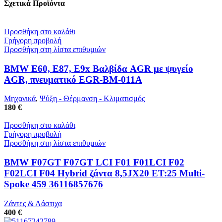
Σχετικά Προϊόντα
Προσθήκη στο καλάθι
Γρήγορη προβολή
Προσθήκη στη λίστα επιθυμιών
BMW E60, E87, E9x Βαλβίδα AGR με ψυγείο
AGR, πνευματικό EGR-BM-011A
Μηχανικά
,
Ψύξη - Θέρμανση - Κλιματισμός
180 €
Προσθήκη στο καλάθι
Γρήγορη προβολή
Προσθήκη στη λίστα επιθυμιών
BMW F07GT F07GT LCI F01 F01LCI F02
F02LCI F04 Hybrid ζάντα 8,5JX20 ET:25 Multi-
Spoke 459 36116857676
Ζάντες & Λάστιχα
400 €