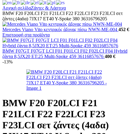
Αρχική σελίδα
Ζάντες & Λάστιχα
BMW F20 F20LCI F21 F21LCI F22 F22LCI F23 F23LCI σετ
ζάντες (4αδα) 7JX17 ET40 Y-Spoke 380 36316796205
Mercedes Viano Vito κεντρικός άξονας πίσω NWN-ME-004
452 €
Επιστροφή στα προϊόντα
BMW F07GT F07GT LCI F01 F01LCI F02 F02LCI F04 Hybrid
ζάντα 8,5JX20 ET:25 Multi-Spoke 459 36116857676
400 €
-13%
BMW F20 F20LCI F21
F21LCI F22 F22LCI F23
F23LCI σετ ζάντες (4αδα)