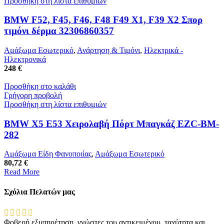
Προσθήκη στη λίστα επιθυμιών
BMW F52, F45, F46, F48 F49 X1, F39 X2 Σπορ
τιμόνι δέρμα 32306860357
Αμάξωμα Εσωτερικό
,
Ανάρτηση & Τιμόνι
,
Ηλεκτρικά -
Ηλεκτρονικά
248 €
Προσθήκη στο καλάθι
Γρήγορη προβολή
Προσθήκη στη λίστα επιθυμιών
BMW X5 E53 Χειρολαβή Πόρτ Μπαγκάζ EZC-BM-
282
Αμάξωμα Είδη Φανοποιίας
,
Αμάξωμα Εσωτερικό
80,72 €
Read More
Σχόλια Πελατών μας
Φοβερή εξυπηρέτηση, γνώστες του αντικειμένου, ταχύτητα και