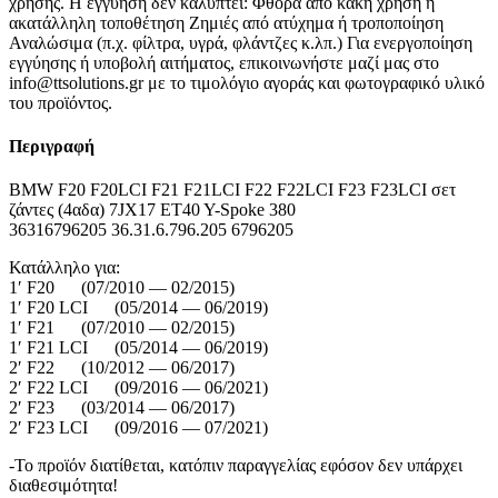
χρήσης. Η εγγύηση δεν καλύπτει: Φθορά από κακή χρήση ή
ακατάλληλη τοποθέτηση Ζημιές από ατύχημα ή τροποποίηση
Αναλώσιμα (π.χ. φίλτρα, υγρά, φλάντζες κ.λπ.) Για ενεργοποίηση
εγγύησης ή υποβολή αιτήματος, επικοινωνήστε μαζί μας στο
info@ttsolutions.gr με το τιμολόγιο αγοράς και φωτογραφικό υλικό
του προϊόντος.
Περιγραφή
BMW F20 F20LCI F21 F21LCI F22 F22LCI F23 F23LCI σετ
ζάντες (4αδα) 7JX17 ET40 Y-Spoke 380
36316796205 36.31.6.796.205 6796205
Κατάλληλο για:
1′ F20 (07/2010 — 02/2015)
1′ F20 LCI (05/2014 — 06/2019)
1′ F21 (07/2010 — 02/2015)
1′ F21 LCI (05/2014 — 06/2019)
2′ F22 (10/2012 — 06/2017)
2′ F22 LCI (09/2016 — 06/2021)
2′ F23 (03/2014 — 06/2017)
2′ F23 LCI (09/2016 — 07/2021)
-Το προϊόν διατίθεται, κατόπιν παραγγελίας εφόσον δεν υπάρχει
διαθεσιμότητα!