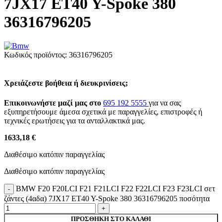
7JX17 ET40 Y-Spoke 380
36316796205
Κωδικός προϊόντος:
36316796205
Χρειάζεστε βοήθεια ή διευκρινίσεις;
Επικοινωνήστε μαζί μας στο
695 192 5555
για να σας
εξυπηρετήσουμε άμεσα σχετικά με παραγγελίες, επιστροφές ή
τεχνικές ερωτήσεις για τα ανταλλακτικά μας.
1633,18 €
Διαθέσιμο κατόπιν παραγγελίας
Διαθέσιμο κατόπιν παραγγελίας
BMW F20 F20LCI F21 F21LCI F22 F22LCI F23 F23LCI σετ
ζάντες (4αδα) 7JX17 ET40 Y-Spoke 380 36316796205 ποσότητα
ΠΡΟΣΘΉΚΗ ΣΤΟ ΚΑΛΆΘΙ