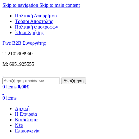
Skip to navigation
Skip to main content
Πολιτική Απορρήτου
Τρόποι Αποστολής
Πολιτική επιστροφών
΄Οροι Χρήσης
Γίνε B2B Συνεργάτης
Τ: 2105908960
M: 6951925555
Αναζήτηση
0
items
0,00
€
0
items
Αρχική
Η Εταιρεία
Κατάστημα
Νέα
Επικοινωνία