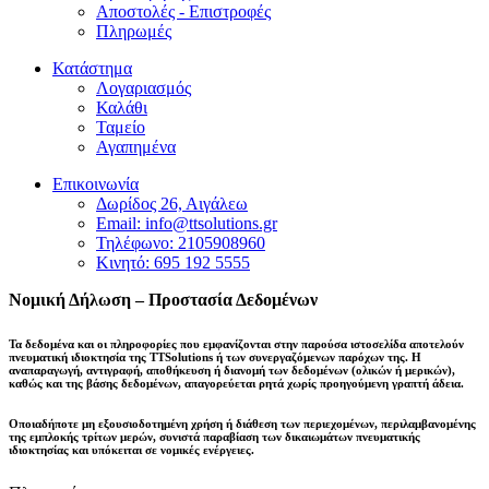
Αποστολές - Επιστροφές
Πληρωμές
Κατάστημα
Λογαριασμός
Καλάθι
Ταμείο
Αγαπημένα
Επικοινωνία
Δωρίδος 26, Αιγάλεω
Email: info@ttsolutions.gr
Τηλέφωνο: 2105908960
Κινητό: 695 192 5555
Νομική Δήλωση – Προστασία Δεδομένων
Τα δεδομένα και οι πληροφορίες που εμφανίζονται στην παρούσα ιστοσελίδα αποτελούν
πνευματική ιδιοκτησία της
TTSolutions
ή των συνεργαζόμενων παρόχων της. Η
αναπαραγωγή, αντιγραφή, αποθήκευση ή διανομή των δεδομένων (ολικών ή μερικών),
καθώς και της βάσης δεδομένων,
απαγορεύεται ρητά χωρίς προηγούμενη γραπτή άδεια
.
Οποιαδήποτε μη εξουσιοδοτημένη χρήση ή διάθεση των περιεχομένων, περιλαμβανομένης
της εμπλοκής τρίτων μερών, συνιστά παραβίαση των δικαιωμάτων πνευματικής
ιδιοκτησίας και
υπόκειται σε νομικές ενέργειες
.