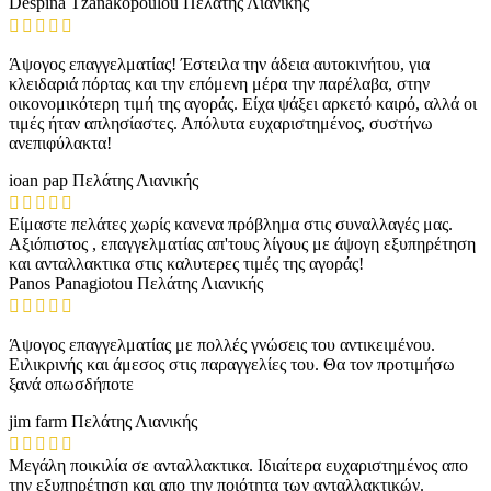
Despina Tzanakopoulou
Πελάτης Λιανικής
Άψογος επαγγελματίας! Έστειλα την άδεια αυτοκινήτου, για
κλειδαριά πόρτας και την επόμενη μέρα την παρέλαβα, στην
οικονομικότερη τιμή της αγοράς. Είχα ψάξει αρκετό καιρό, αλλά οι
τιμές ήταν απλησίαστες. Απόλυτα ευχαριστημένος, συστήνω
ανεπιφύλακτα!
ioan pap
Πελάτης Λιανικής
Είμαστε πελάτες χωρίς κανενα πρόβλημα στις συναλλαγές μας.
Αξιόπιστος , επαγγελματίας απ'τους λίγους με άψογη εξυπηρέτηση
και ανταλλακτικα στις καλυτερες τιμές της αγοράς!
Panos Panagiotou
Πελάτης Λιανικής
Άψογος επαγγελματίας με πολλές γνώσεις του αντικειμένου.
Ειλικρινής και άμεσος στις παραγγελίες του. Θα τον προτιμήσω
ξανά οπωσδήποτε
jim farm
Πελάτης Λιανικής
Μεγάλη ποικιλία σε ανταλλακτικα. Ιδιαίτερα ευχαριστημένος απο
την εξυπηρέτηση και απο την ποιότητα των ανταλλακτικών.