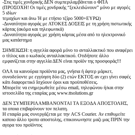
-Στις τιμές χονδρικής ΔΕΝ συμπεριλαμβάνεται ο ΦΠΑ
(ΠΡΟΣΟΧΗ! Οι τιμές χονδρικής “ξεκλειδώνουν” μόνο με αγορές
5 ιδίων
τεμαχίων και άνω Ή με ετήσιο τζίρο 5000+ΕΥΡΩ)
-Δυνατότητα αγοράς με ΑΤΟΚΕΣ ΔΟΣΕΙΣ με τη χρήση πιστωτικής
κάρτας (ακόμα και τηλεφωνικά)
-Δυνατότητα αγοράς με χρήση κάρτας μέσα από το ηλεκτρονικό
μας κατάστημα
ΣΗΜΕΙΩΣΗ: η αγγελία αφορά μόνο το ανταλλακτικό που αναφέρει
ο τίτλος και ο κωδικός ανταλλακτικού. Οτιδήποτε άλλο
εμφανίζεται στην αγγελία ΔΕΝ είναι προϊόν της προσφοράς!!!
ΟΛΑ τα καινούρια προϊόντα μας, γνήσια ή άφτερ μάρκετ,
συνοδεύοντε με εγγύηση δύο (2) ετών ΕΚΤΟΣ αν εχει γίνει σαφές
κάτι διαφορετικό Ισχύουν όροι και προϋποθέσεις.
Μπορείτε να ενημερωθείτε μέσω email, τηλεφώνου ή/και στην
ιστοσελίδα της εταιρίας μας www.ttsolutions.gr
ΔΕΝ ΣΥΜΠΕΡΙΛΑΜΒΑΝΟΝΤΑΙ ΤΑ ΕΞΟΔΑ ΑΠΟΣΤΟΛΗΣ,
τα οποια επιβαρύνουν τον πελατη.
Η εταιρία μας συνεργάζεται με την ACS Courier. Αν επιθυμείτε
καποιο άλλο τροπο αποστολης, επικοινωνηστε μαζι μας ΠΡΙΝ την
αγορα του προϊόντος