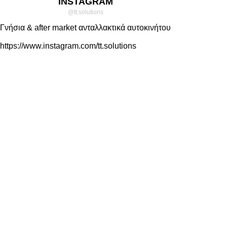
INSTAGRAM
@tt.solutions
Γνήσια & after market ανταλλακτικά αυτοκινήτου
https://www.instagram.com/tt.solutions
ΒΟΗΘΉΜΑΤΑ
Σχετικά με εμάς
Νέα - Συμβουλές
Συχνές Ερωτήσεις
Επικοινωνία
ΌΡΟΙ
Πολιτική Απορρήτου
Όροι Χρήσης
Αποστολές - Επιστροφές