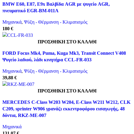
BMW E60, E87, E9x Βαλβίδα AGR με ψυγείο AGR,
Προσθήκη στη λίστα επιθυμιών
πνευματικό EGR-BM-011A
Μηχανικά
,
Ψύξη - Θέρμανση - Κλιματισμός
180 €
ΠΡΟΣΘΉΚΗ ΣΤΟ ΚΑΛΆΘΙ
Γρήγορη προβολή
FORD Focus Mk4, Puma, Kuga Mk3, Transit Connect V408
Προσθήκη στη λίστα επιθυμιών
Ψυγείο λαδιού, λάδι κινητήρα CCL-FR-033
Μηχανικά
,
Ψύξη - Θέρμανση - Κλιματισμός
39,88 €
ΠΡΟΣΘΉΚΗ ΣΤΟ ΚΑΛΆΘΙ
Γρήγορη προβολή
MERCEDES C-Class W203 W204, E-Class W211 W212, CLK
Προσθήκη στη λίστα επιθυμιών
C209, sprinter W906 γρανάζι εκκεντροφόρου εισαγωγής, 48
δόντια, RKZ-ME-007
Μηχανικά
131,07 €