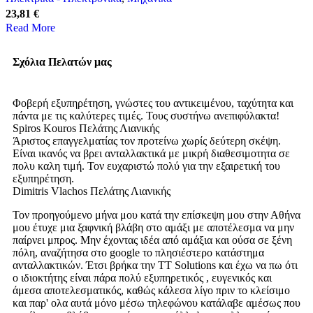
23,81 €
Read More
Σχόλια Πελατών μας
Φοβερή εξυπηρέτηση, γνώστες του αντικειμένου, ταχύτητα και
πάντα με τις καλύτερες τιμές. Τους συστήνω ανεπιφύλακτα!
Spiros Kouros
Πελάτης Λιανικής
Άριστος επαγγελματίας τον προτείνω χωρίς δεύτερη σκέψη.
Είναι ικανός να βρει ανταλλακτικά με μικρή διαθεσιμοτητα σε
πολυ καλη τιμή. Τον ευχαριστώ πολύ για την εξαιρετική του
εξυπηρέτηση.
Dimitris Vlachos
Πελάτης Λιανικής
Τον προηγούμενο μήνα μου κατά την επίσκεψη μου στην Αθήνα
μου έτυχε μια ξαφνική βλάβη στο αμάξι με αποτέλεσμα να μην
παίρνει μπρος. Μην έχοντας ιδέα από αμάξια και ούσα σε ξένη
πόλη, αναζήτησα στο google το πλησιέστερο κατάστημα
ανταλλακτικών. Έτσι βρήκα την TT Solutions και έχω να πω ότι
ο ιδιοκτήτης είναι πάρα πολύ εξυπηρετικός , ευγενικός και
άμεσα αποτελεσματικός, καθώς κάλεσα λίγο πριν το κλείσιμο
και παρ' ολα αυτά μόνο μέσω τηλεφώνου κατάλαβε αμέσως που