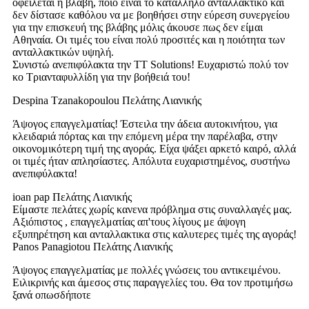
οφείλεται η βλάβη, ποιο είναι το κατάλληλο ανταλλακτικό και
δεν δίστασε καθόλου να με βοηθήσει στην εύρεση συνεργείου
για την επισκευή της βλάβης μόλις άκουσε πως δεν είμαι
Αθηναία. Οι τιμές του είναι πολύ προσιτές και η ποιότητα των
ανταλλακτικών υψηλή.
Συνιστώ ανεπιφύλακτα την TT Solutions! Ευχαριστώ πολύ τον
κο Τριανταφυλλίδη για την βοήθειά του!
Despina Tzanakopoulou
Πελάτης Λιανικής
Άψογος επαγγελματίας! Έστειλα την άδεια αυτοκινήτου, για
κλειδαριά πόρτας και την επόμενη μέρα την παρέλαβα, στην
οικονομικότερη τιμή της αγοράς. Είχα ψάξει αρκετό καιρό, αλλά
οι τιμές ήταν απλησίαστες. Απόλυτα ευχαριστημένος, συστήνω
ανεπιφύλακτα!
ioan pap
Πελάτης Λιανικής
Είμαστε πελάτες χωρίς κανενα πρόβλημα στις συναλλαγές μας.
Αξιόπιστος , επαγγελματίας απ'τους λίγους με άψογη
εξυπηρέτηση και ανταλλακτικα στις καλυτερες τιμές της αγοράς!
Panos Panagiotou
Πελάτης Λιανικής
Άψογος επαγγελματίας με πολλές γνώσεις του αντικειμένου.
Ειλικρινής και άμεσος στις παραγγελίες του. Θα τον προτιμήσω
ξανά οπωσδήποτε