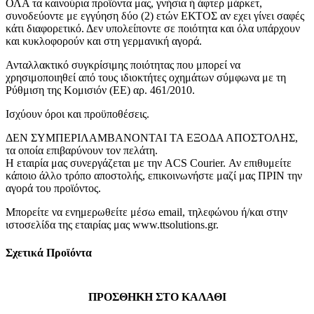
ΟΛΑ τα καινούρια προϊόντα μας, γνήσια ή άφτερ μάρκετ,
συνοδεύοντε με εγγύηση δύο (2) ετών ΕΚΤΟΣ αν εχει γίνει σαφές
κάτι διαφορετικό. Δεν υπολείποντε σε ποιότητα και όλα υπάρχουν
και κυκλοφορούν και στη γερμανική αγορά.
Ανταλλακτικό συγκρίσιμης ποιότητας που μπορεί να
χρησιμοποιηθεί από τους ιδιοκτήτες οχημάτων σύμφωνα με τη
Ρύθμιση της Κομισιόν (ΕΕ) αρ. 461/2010.
Ισχύουν όροι και προϋποθέσεις.
ΔΕΝ ΣΥΜΠΕΡΙΛΑΜΒΑΝΟΝΤΑΙ ΤΑ ΕΞΟΔΑ ΑΠΟΣΤΟΛΗΣ,
τα οποία επιβαρύνουν τον πελάτη.
Η εταιρία μας συνεργάζεται με την ACS Courier. Αν επιθυμείτε
κάποιο άλλο τρόπο αποστολής, επικοινωνήστε μαζί μας ΠΡΙΝ την
αγορά του προϊόντος.
Μπορείτε να ενημερωθείτε μέσω email, τηλεφώνου ή/και στην
ιστοσελίδα της εταιρίας μας www.ttsolutions.gr.
Σχετικά Προϊόντα
ΠΡΟΣΘΉΚΗ ΣΤΟ ΚΑΛΆΘΙ
Γρήγορη προβολή