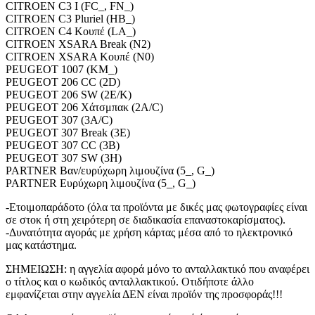
CITROEN C3 I (FC_, FN_)
CITROEN C3 Pluriel (HB_)
CITROEN C4 Κουπέ (LA_)
CITROEN XSARA Break (N2)
CITROEN XSARA Κουπέ (N0)
PEUGEOT 1007 (KM_)
PEUGEOT 206 CC (2D)
PEUGEOT 206 SW (2E/K)
PEUGEOT 206 Χάτσμπακ (2A/C)
PEUGEOT 307 (3A/C)
PEUGEOT 307 Break (3E)
PEUGEOT 307 CC (3B)
PEUGEOT 307 SW (3H)
PARTNER Βαν/ευρύχωρη λιμουζίνα (5_, G_)
PARTNER Ευρύχωρη λιμουζίνα (5_, G_)
-Ετοιμοπαράδοτο (όλα τα προϊόντα με δικές μας φωτογραφίες είναι
σε στοκ ή στη χειρότερη σε διαδικασία επαναστοκαρίσματος).
-Δυνατότητα αγοράς με χρήση κάρτας μέσα από το ηλεκτρονικό
μας κατάστημα.
ΣΗΜΕΙΩΣΗ: η αγγελία αφορά μόνο το ανταλλακτικό που αναφέρει
ο τίτλος και ο κωδικός ανταλλακτικού. Οτιδήποτε άλλο
εμφανίζεται στην αγγελία ΔΕΝ είναι προϊόν της προσφοράς!!!