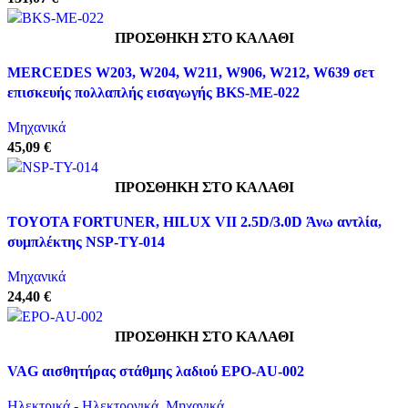
ΠΡΟΣΘΉΚΗ ΣΤΟ ΚΑΛΆΘΙ
Γρήγορη προβολή
MERCEDES W203, W204, W211, W906, W212, W639 σετ
Προσθήκη στη λίστα επιθυμιών
επισκευής πολλαπλής εισαγωγής BKS-ME-022
Μηχανικά
45,09 €
ΠΡΟΣΘΉΚΗ ΣΤΟ ΚΑΛΆΘΙ
Γρήγορη προβολή
TOYOTA FORTUNER, HILUX VII 2.5D/3.0D Άνω αντλία,
Προσθήκη στη λίστα επιθυμιών
συμπλέκτης NSP-TY-014
Μηχανικά
24,40 €
ΠΡΟΣΘΉΚΗ ΣΤΟ ΚΑΛΆΘΙ
Γρήγορη προβολή
VAG αισθητήρας στάθμης λαδιού EPO-AU-002
Προσθήκη στη λίστα επιθυμιών
Ηλεκτρικά - Ηλεκτρονικά
,
Μηχανικά