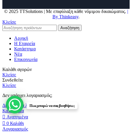
© 2025 TTSolutions | Με επιφύλαξη κάθε νόμιμου δικαιώματος.
|
By Thinkeasy
.
Κλείσε
Αναζήτηση
Αρχική
Η Εταιρεία
Κατάστημα
Νέα
Επικοινωνία
Καλάθι αγορών
Κλείσε
Συνδεθείτε
Κλείσε
Δεν υπάρχει λογαριασμός;
Δημιουργία λογαριασμού
Πως μπορώ να σας βοηθήσω;
Κατάστημα
Αγαπημένα
0
Καλάθι
Λογαριασμός