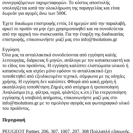
συνεργαζόμενων ταχυμεταφορών. Το κόστος αποστολής
υπολογίζεται κατά την ολοκλήρωση της παραγγελίας και είναι
δωρεάν για αγορές άνω των 500€.
Έχετε δικαίωμα επιστροφής εντός 14 ημερών από την παραλαβή,
αρκεί το προϊόν να μην έχει χρησιμοποιηθεί και να συνοδεύεται
από την αρχική του συσκευασία. Για την έναρξη της διαδικασίας
επιστροφής, επικοινωνήστε μαζί μας στο info@ttsolutions.gr
Εγγύηση
Όλα μας τα ανταλλακτικά συνοδεύονται από εγγύηση καλής
λειτουργίας, διάρκειας 6 μηνών, ανάλογα με τον κατασκευαστή και
το είδος του προϊόντος. Η εγγύηση καλύπτει ελαττώματα υλικού ή
κατασκευής και ισχύει μόνο εφόσον το ανταλλακτικό έχει
τοποθετηθεί από εξειδικευμένο τεχνικό, σύμφωνα με τις οδηγίες
χρήσης. Η εγγύηση δεν καλύπτει: Φθορά από κακή χρήση ή
ακατάλληλη τοποθέτηση Ζημιές από ατύχημα ή τροποποίηση
Αναλώσιμα (π.χ. φίλτρα, υγρά, φλάντζες κ.λπ.) Για ενεργοποίηση
εγγύησης ή υποβολή αιτήματος, επικοινωνήστε μαζί μας στο
info@ttsolutions.gr με το τιμολόγιο αγοράς και φωτογραφικό υλικό
του προϊόντος.
Περιγραφή
PEUGEOT Partner, 206, 307, 1007, 207, 308 Πολλαπλή εξαγωγής,