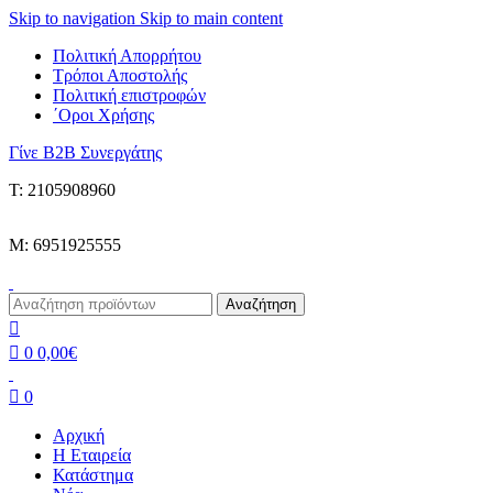
Skip to navigation
Skip to main content
Πολιτική Απορρήτου
Τρόποι Αποστολής
Πολιτική επιστροφών
΄Οροι Χρήσης
Γίνε B2B Συνεργάτης
Τ: 2105908960
M: 6951925555
Αναζήτηση
0
0,00
€
0
Αρχική
Η Εταιρεία
Κατάστημα