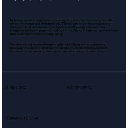
Τα δεδομένα και οι πληροφορίες που εμφανίζονται στην παρούσα ιστοσελίδα
αποτελούν πνευματική ιδιοκτησία της
TTSolutions
ή των συνεργαζόμενων
παρόχων της. Η αναπαραγωγή, αντιγραφή, αποθήκευση ή διανομή των
δεδομένων (ολικών ή μερικών), καθώς και της βάσης δεδομένων,
απαγορεύεται
ρητά χωρίς προηγούμενη γραπτή άδεια
.
Οποιαδήποτε μη εξουσιοδοτημένη χρήση ή διάθεση των περιεχομένων,
περιλαμβανομένης της εμπλοκής τρίτων μερών, συνιστά παραβίαση των
δικαιωμάτων πνευματικής ιδιοκτησίας και
υπόκειται σε νομικές ενέργειες
.
Πληρωμές:
Μεταφορικές:
Κοινωνικά Δίκτυα: