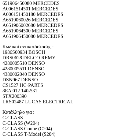
651906450080 MERCEDES
A0061514501 MERCEDES
A006151450180 MERCEDES
A6519060026 MERCEDES
A651906002680 MERCEDES
A6519064500 MERCEDES
A651906450080 MERCEDES
Κωδικοί αντικατάστασης :
1986S00934 BOSCH
DRS0628 DELCO REMY
4280005510 DENSO
4280005511 DENSO
4380002040 DENSO
DSN967 DENSO
CS1527 HC-PARTS
8EA 012 140-531
STX200390
LRS02487 LUCAS ELECTRICAL
Κατάλληλο για :
C-CLASS
C-CLASS (W204)
C-CLASS Coupe (C204)
C-CLASS T-Model (S204)