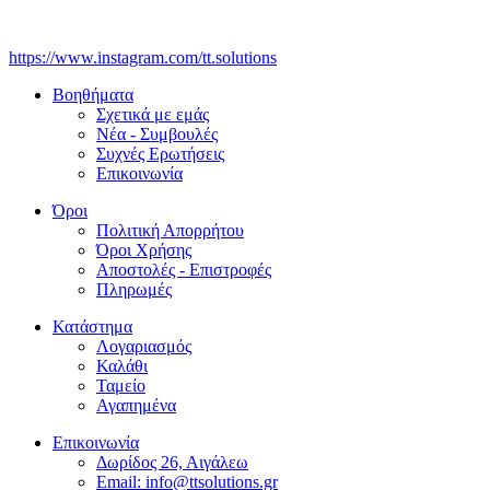
https://www.instagram.com/tt.solutions
Βοηθήματα
Σχετικά με εμάς
Νέα - Συμβουλές
Συχνές Ερωτήσεις
Επικοινωνία
Όροι
Πολιτική Απορρήτου
Όροι Χρήσης
Αποστολές - Επιστροφές
Πληρωμές
Κατάστημα
Λογαριασμός
Καλάθι
Ταμείο
Αγαπημένα
Επικοινωνία
Δωρίδος 26, Αιγάλεω
Email: info@ttsolutions.gr