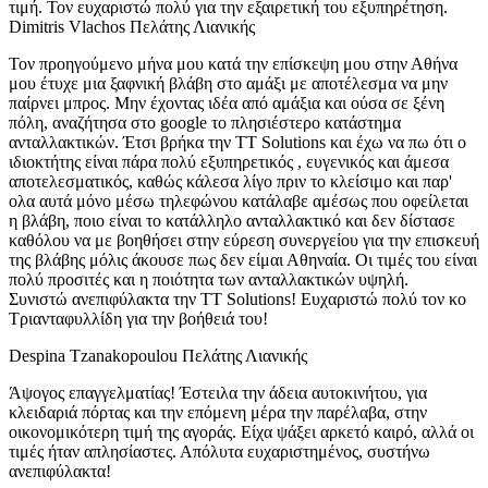
τιμή. Τον ευχαριστώ πολύ για την εξαιρετική του εξυπηρέτηση.
Dimitris Vlachos
Πελάτης Λιανικής
Τον προηγούμενο μήνα μου κατά την επίσκεψη μου στην Αθήνα
μου έτυχε μια ξαφνική βλάβη στο αμάξι με αποτέλεσμα να μην
παίρνει μπρος. Μην έχοντας ιδέα από αμάξια και ούσα σε ξένη
πόλη, αναζήτησα στο google το πλησιέστερο κατάστημα
ανταλλακτικών. Έτσι βρήκα την TT Solutions και έχω να πω ότι ο
ιδιοκτήτης είναι πάρα πολύ εξυπηρετικός , ευγενικός και άμεσα
αποτελεσματικός, καθώς κάλεσα λίγο πριν το κλείσιμο και παρ'
ολα αυτά μόνο μέσω τηλεφώνου κατάλαβε αμέσως που οφείλεται
η βλάβη, ποιο είναι το κατάλληλο ανταλλακτικό και δεν δίστασε
καθόλου να με βοηθήσει στην εύρεση συνεργείου για την επισκευή
της βλάβης μόλις άκουσε πως δεν είμαι Αθηναία. Οι τιμές του είναι
πολύ προσιτές και η ποιότητα των ανταλλακτικών υψηλή.
Συνιστώ ανεπιφύλακτα την TT Solutions! Ευχαριστώ πολύ τον κο
Τριανταφυλλίδη για την βοήθειά του!
Despina Tzanakopoulou
Πελάτης Λιανικής
Άψογος επαγγελματίας! Έστειλα την άδεια αυτοκινήτου, για
κλειδαριά πόρτας και την επόμενη μέρα την παρέλαβα, στην
οικονομικότερη τιμή της αγοράς. Είχα ψάξει αρκετό καιρό, αλλά οι
τιμές ήταν απλησίαστες. Απόλυτα ευχαριστημένος, συστήνω
ανεπιφύλακτα!