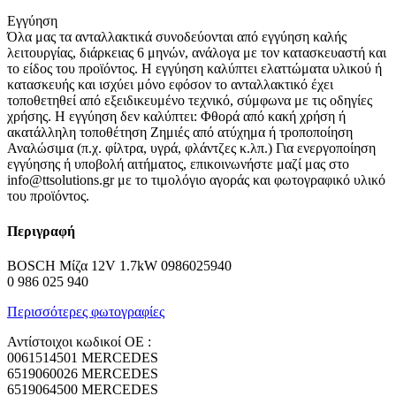
Εγγύηση
Όλα μας τα ανταλλακτικά συνοδεύονται από εγγύηση καλής
λειτουργίας, διάρκειας 6 μηνών, ανάλογα με τον κατασκευαστή και
το είδος του προϊόντος. Η εγγύηση καλύπτει ελαττώματα υλικού ή
κατασκευής και ισχύει μόνο εφόσον το ανταλλακτικό έχει
τοποθετηθεί από εξειδικευμένο τεχνικό, σύμφωνα με τις οδηγίες
χρήσης. Η εγγύηση δεν καλύπτει: Φθορά από κακή χρήση ή
ακατάλληλη τοποθέτηση Ζημιές από ατύχημα ή τροποποίηση
Αναλώσιμα (π.χ. φίλτρα, υγρά, φλάντζες κ.λπ.) Για ενεργοποίηση
εγγύησης ή υποβολή αιτήματος, επικοινωνήστε μαζί μας στο
info@ttsolutions.gr με το τιμολόγιο αγοράς και φωτογραφικό υλικό
του προϊόντος.
Περιγραφή
BOSCH Μίζα 12V 1.7kW 0986025940
0 986 025 940
Περισσότερες φωτογραφίες
Αντίστοιχοι κωδικοί ΟΕ :
0061514501 MERCEDES
6519060026 MERCEDES
6519064500 MERCEDES