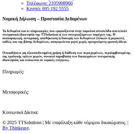
Τηλέφωνο: 2105908960
Κινητό: 695 192 5555
Νομική Δήλωση – Προστασία Δεδομένων
Τα δεδομένα και οι πληροφορίες που εμφανίζονται στην παρούσα ιστοσελίδα αποτελούν
πνευματική ιδιοκτησία της
TTSolutions
ή των συνεργαζόμενων παρόχων της. Η
αναπαραγωγή, αντιγραφή, αποθήκευση ή διανομή των δεδομένων (ολικών ή μερικών),
καθώς και της βάσης δεδομένων,
απαγορεύεται ρητά χωρίς προηγούμενη γραπτή άδεια
.
Οποιαδήποτε μη εξουσιοδοτημένη χρήση ή διάθεση των περιεχομένων, περιλαμβανομένης
της εμπλοκής τρίτων μερών, συνιστά παραβίαση των δικαιωμάτων πνευματικής
ιδιοκτησίας και
υπόκειται σε νομικές ενέργειες
.
Πληρωμές:
Μεταφορικές:
Κοινωνικά Δίκτυα:
© 2025 TTSolutions | Με επιφύλαξη κάθε νόμιμου δικαιώματος.
|
By Thinkeasy
.