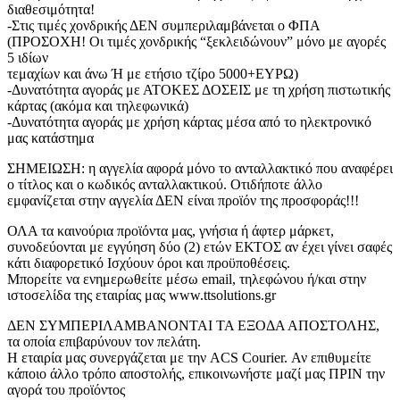
διαθεσιμότητα!
-Στις τιμές χονδρικής ΔΕΝ συμπεριλαμβάνεται ο ΦΠΑ
(ΠΡΟΣΟΧΗ! Οι τιμές χονδρικής “ξεκλειδώνουν” μόνο με αγορές
5 ιδίων
τεμαχίων και άνω Ή με ετήσιο τζίρο 5000+ΕΥΡΩ)
-Δυνατότητα αγοράς με ΑΤΟΚΕΣ ΔΟΣΕΙΣ με τη χρήση πιστωτικής
κάρτας (ακόμα και τηλεφωνικά)
-Δυνατότητα αγοράς με χρήση κάρτας μέσα από το ηλεκτρονικό
μας κατάστημα
ΣΗΜΕΙΩΣΗ: η αγγελία αφορά μόνο το ανταλλακτικό που αναφέρει
ο τίτλος και ο κωδικός ανταλλακτικού. Οτιδήποτε άλλο
εμφανίζεται στην αγγελία ΔΕΝ είναι προϊόν της προσφοράς!!!
ΟΛΑ τα καινούρια προϊόντα μας, γνήσια ή άφτερ μάρκετ,
συνοδεύονται με εγγύηση δύο (2) ετών ΕΚΤΟΣ αν έχει γίνει σαφές
κάτι διαφορετικό Ισχύουν όροι και προϋποθέσεις.
Μπορείτε να ενημερωθείτε μέσω email, τηλεφώνου ή/και στην
ιστοσελίδα της εταιρίας μας www.ttsolutions.gr
ΔΕΝ ΣΥΜΠΕΡΙΛΑΜΒΑΝΟΝΤΑΙ ΤΑ ΕΞΟΔΑ ΑΠΟΣΤΟΛΗΣ,
τα οποία επιβαρύνουν τον πελάτη.
Η εταιρία μας συνεργάζεται με την ACS Courier. Αν επιθυμείτε
κάποιο άλλο τρόπο αποστολής, επικοινωνήστε μαζί μας ΠΡΙΝ την
αγορά του προϊόντος