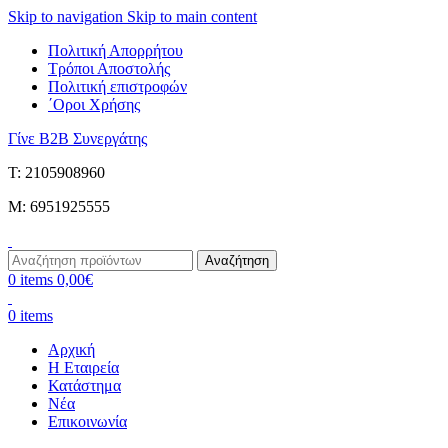
Skip to navigation
Skip to main content
Πολιτική Απορρήτου
Τρόποι Αποστολής
Πολιτική επιστροφών
΄Οροι Χρήσης
Γίνε B2B Συνεργάτης
Τ: 2105908960
M: 6951925555
Αναζήτηση
0
items
0,00
€
0
items
Αρχική
Η Εταιρεία
Κατάστημα
Νέα
Επικοινωνία