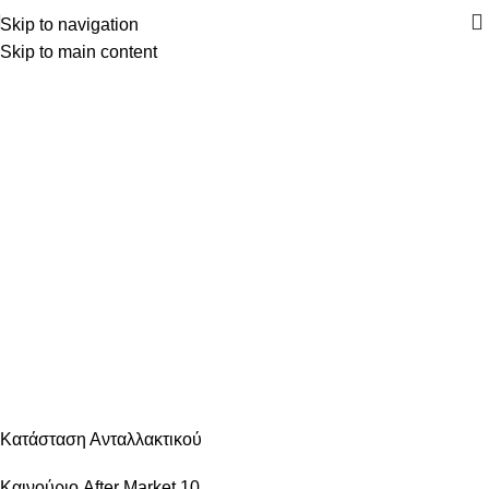
Skip to navigation
Skip to main content
Κατηγορίες
ΑΝΆΦΛΕΞΗ – ΜΠΟΥΖΊ
ΑΜΆΞΩΜΑ ΕΊΔΗ ΦΑΝΟΠΟΙΊΑΣ
ΑΜΆΞΩΜΑ ΕΞΩΤΕΡΙΚΌ
ΑΜΆΞΩΜΑ ΕΣΩΤΕΡΙΚΌ
ΑΝΆΡΤΗΣΗ & ΤΙΜΌΝΙ
ΑΞΕΣΟΥΆΡ – ΠΕΡΙΠΟΊΗΣΗ
ΒΕΛΤΊΩΣΗ – TUNING
ΕΞΆΤΜΙΣΗ
ΖΆΝΤΕΣ & ΛΆΣΤΙΧΑ
ΗΛΕΚΤΡΙΚΆ – ΗΛΕΚΤΡΟΝΙΚΆ
ΉΧΟΣ – ΕΙΚΌΝΑ -GPS
ΛΙΠΑΝΤΙΚΆ – ΦΊΛΤΡΑ – ΧΗΜΙΚΆ
ΜΗΧΑΝΙΚΆ
ΦΡΈΝΑ
ΦΩΤΙΣΜΌΣ – ΦΩΤΙΣΤΙΚΆ
ΨΎΞΗ – ΘΈΡΜΑΝΣΗ – ΚΛΙΜΑΤΙΣΜΌΣ
Κατάσταση Ανταλλακτικού
Καινούριο After Market
10