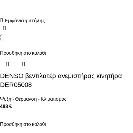
Upholstered chair
Εμφάνιση στήλης
Discount 10%
Shop Now
Προσθήκη στο καλάθι
DENSO βεντιλατέρ ανεμιστήρας κινητήρα
DER05008
Ψύξη - Θέρμανση - Κλιματισμός
488 €
Προσθήκη στο καλάθι