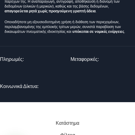
παρόχων της. Η αναπαραγωγή, αντιγραφή, αποθήκευση ή διανομή των
δεδομένων (ολικών ή μερικών), καθώς και της βάσης δεδομένων,
απαγορεύεται ρητά χωρίς προηγούμενη γραπτή άδεια
.
Οποιαδήποτε μη εξουσιοδοτημένη χρήση ή διάθεση των περιεχομένων,
περιλαμβανομένης της εμπλοκής τρίτων μερών, συνιστά παραβίαση των
δικαιωμάτων πνευματικής ιδιοκτησίας και
υπόκειται σε νομικές ενέργειες
.
Πληρωμές:
Μεταφορικές:
Κοινωνικά Δίκτυα:
© 2025 TTSolutions | Με επιφύλαξη κάθε νόμιμου δικαιώματος.
| By Thinkeasy
.
Κατάστημα