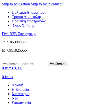
Skip to navigation
Skip to main content
Πολιτική Απορρήτου
Τρόποι Αποστολής
Πολιτική επιστροφών
΄Οροι Χρήσης
Γίνε B2B Συνεργάτης
Τ: 2105908960
M: 6951925555
Αναζήτηση
0
items
0,00
€
0
items
Αρχική
Η Εταιρεία
Κατάστημα
Νέα
Επικοινωνία