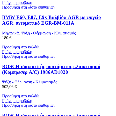
Γρήγορη προβολή
Προσθήκη στη λίστα επιθυμιών
BMW E60, E87, E9x Βαλβίδα AGR με ψυγείο
AGR, πνευματικό EGR-BM-011A
Μηχανικά
,
Ψύξη - Θέρμανση - Κλιματισμός
180 €
Προσθήκη στο καλάθι
Γρήγορη προβολή
Προσθήκη στη λίστα επιθυμιών
BOSCH συμπιεστής συστήματος κλιματισμού
(Κομπρεσέρ A/C) 1986AD1020
Ψύξη - Θέρμανση - Κλιματισμός
502,06 €
Προσθήκη στο καλάθι
Γρήγορη προβολή
Προσθήκη στη λίστα επιθυμιών
BOSCH συμπιεστής συστήματος κλιματισμού