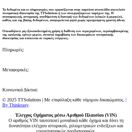
Τα δεδομένα και οι πληροφορίες που εμφανίζονται στην παρούσα ιστοσελίδα αποτελούν
πνευματική ιδιοκτησία της
TTSolutions
ή των συνεργαζόμενων παρόχων της. Η
αναπαραγωγή, αντιγραφή, αποθήκευση ή διανομή των δεδομένων (ολικών ή μερικών),
καθώς και της βάσης δεδομένων,
απαγορεύεται ρητά χωρίς προηγούμενη γραπτή άδεια
.
Οποιαδήποτε μη εξουσιοδοτημένη χρήση ή διάθεση των περιεχομένων, περιλαμβανομένης
της εμπλοκής τρίτων μερών, συνιστά παραβίαση των δικαιωμάτων πνευματικής
ιδιοκτησίας και
υπόκειται σε νομικές ενέργειες
.
Πληρωμές:
Μεταφορικές:
Κοινωνικά Δίκτυα:
© 2025 TTSolutions | Με επιφύλαξη κάθε νόμιμου δικαιώματος.
|
By Thinkeasy
.
Έλεγχος Οχήματος μέσω Αριθμού Πλαισίου (VIN)
Ο αριθμός VIN ταυτοποιεί μοναδικά κάθε όχημα και δίνει τη
δυνατότητα ελέγχου ιστορικού, χιλιομετρικών ενδείξεων και
εργοστασιακών προδιαγραφών.