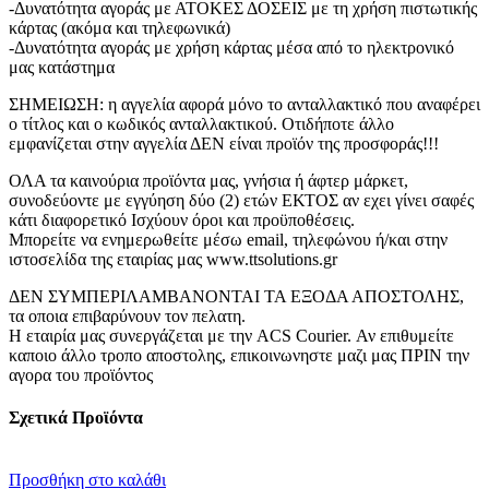
-Δυνατότητα αγοράς με ΑΤΟΚΕΣ ΔΟΣΕΙΣ με τη χρήση πιστωτικής
κάρτας (ακόμα και τηλεφωνικά)
-Δυνατότητα αγοράς με χρήση κάρτας μέσα από το ηλεκτρονικό
μας κατάστημα
ΣΗΜΕΙΩΣΗ: η αγγελία αφορά μόνο το ανταλλακτικό που αναφέρει
ο τίτλος και ο κωδικός ανταλλακτικού. Οτιδήποτε άλλο
εμφανίζεται στην αγγελία ΔΕΝ είναι προϊόν της προσφοράς!!!
ΟΛΑ τα καινούρια προϊόντα μας, γνήσια ή άφτερ μάρκετ,
συνοδεύοντε με εγγύηση δύο (2) ετών ΕΚΤΟΣ αν εχει γίνει σαφές
κάτι διαφορετικό Ισχύουν όροι και προϋποθέσεις.
Μπορείτε να ενημερωθείτε μέσω email, τηλεφώνου ή/και στην
ιστοσελίδα της εταιρίας μας www.ttsolutions.gr
ΔΕΝ ΣΥΜΠΕΡΙΛΑΜΒΑΝΟΝΤΑΙ ΤΑ ΕΞΟΔΑ ΑΠΟΣΤΟΛΗΣ,
τα οποια επιβαρύνουν τον πελατη.
Η εταιρία μας συνεργάζεται με την ACS Courier. Αν επιθυμείτε
καποιο άλλο τροπο αποστολης, επικοινωνηστε μαζι μας ΠΡΙΝ την
αγορα του προϊόντος
Σχετικά Προϊόντα
Προσθήκη στο καλάθι