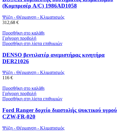
(Κομπρεσέρ A/C) 1986AD1058
Ψύξη - Θέρμανση - Κλιματισμός
312,68 €
Προσθήκη στο καλάθι
Γρήγορη προβολή
Προσθήκη στη λίστα επιθυμιών
DENSO βεντιλατέρ ανεμιστήρας κινητήρα
DER21026
Ψύξη - Θέρμανση - Κλιματισμός
116 €
Προσθήκη στο καλάθι
Γρήγορη προβολή
Προσθήκη στη λίστα επιθυμιών
Ford Ranger δοχείο διαστολής ψυκτικού υγρού
CZW-FR-020
Ψύξη - Θέρμανση - Κλιματισμός