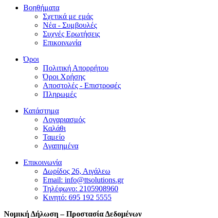
Βοηθήματα
Σχετικά με εμάς
Νέα - Συμβουλές
Συχνές Ερωτήσεις
Επικοινωνία
Όροι
Πολιτική Απορρήτου
Όροι Χρήσης
Αποστολές - Επιστροφές
Πληρωμές
Κατάστημα
Λογαριασμός
Καλάθι
Ταμείο
Αγαπημένα
Επικοινωνία
Δωρίδος 26, Αιγάλεω
Email: info@ttsolutions.gr
Τηλέφωνο: 2105908960
Κινητό: 695 192 5555
Νομική Δήλωση – Προστασία Δεδομένων