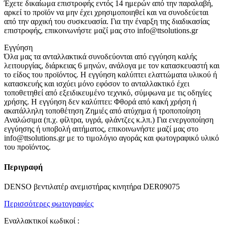
Έχετε δικαίωμα επιστροφής εντός 14 ημερών από την παραλαβή,
αρκεί το προϊόν να μην έχει χρησιμοποιηθεί και να συνοδεύεται
από την αρχική του συσκευασία. Για την έναρξη της διαδικασίας
επιστροφής, επικοινωνήστε μαζί μας στο info@ttsolutions.gr
Εγγύηση
Όλα μας τα ανταλλακτικά συνοδεύονται από εγγύηση καλής
λειτουργίας, διάρκειας 6 μηνών, ανάλογα με τον κατασκευαστή και
το είδος του προϊόντος. Η εγγύηση καλύπτει ελαττώματα υλικού ή
κατασκευής και ισχύει μόνο εφόσον το ανταλλακτικό έχει
τοποθετηθεί από εξειδικευμένο τεχνικό, σύμφωνα με τις οδηγίες
χρήσης. Η εγγύηση δεν καλύπτει: Φθορά από κακή χρήση ή
ακατάλληλη τοποθέτηση Ζημιές από ατύχημα ή τροποποίηση
Αναλώσιμα (π.χ. φίλτρα, υγρά, φλάντζες κ.λπ.) Για ενεργοποίηση
εγγύησης ή υποβολή αιτήματος, επικοινωνήστε μαζί μας στο
info@ttsolutions.gr με το τιμολόγιο αγοράς και φωτογραφικό υλικό
του προϊόντος.
Περιγραφή
DENSO βεντιλατέρ ανεμιστήρας κινητήρα DER09075
Περισσότερες φωτογραφίες
Εναλλακτικοί κωδικοί :