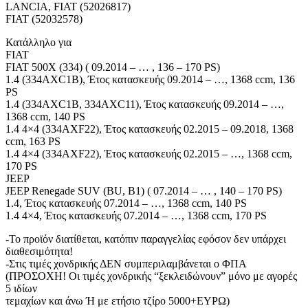
LANCIA, FIAT (52026817)
FIAT (52032578)
Κατάλληλο για
FIAT
FIAT 500X (334) ( 09.2014 – … , 136 – 170 PS)
1.4 (334AXC1B), Έτος κατασκευής 09.2014 – …, 1368 ccm, 136
PS
1.4 (334AXC1B, 334AXC11), Έτος κατασκευής 09.2014 – …,
1368 ccm, 140 PS
1.4 4×4 (334AXF22), Έτος κατασκευής 02.2015 – 09.2018, 1368
ccm, 163 PS
1.4 4×4 (334AXF22), Έτος κατασκευής 02.2015 – …, 1368 ccm,
170 PS
JEEP
JEEP Renegade SUV (BU, B1) ( 07.2014 – … , 140 – 170 PS)
1.4, Έτος κατασκευής 07.2014 – …, 1368 ccm, 140 PS
1.4 4×4, Έτος κατασκευής 07.2014 – …, 1368 ccm, 170 PS
-Το προϊόν διατίθεται, κατόπιν παραγγελίας εφόσον δεν υπάρχει
διαθεσιμότητα!
-Στις τιμές χονδρικής ΔΕΝ συμπεριλαμβάνεται ο ΦΠΑ
(ΠΡΟΣΟΧΗ! Οι τιμές χονδρικής “ξεκλειδώνουν” μόνο με αγορές
5 ιδίων
τεμαχίων και άνω Ή με ετήσιο τζίρο 5000+ΕΥΡΩ)