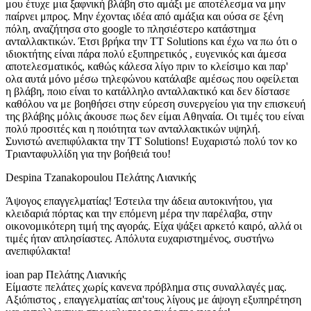
μου έτυχε μια ξαφνική βλάβη στο αμάξι με αποτέλεσμα να μην
παίρνει μπρος. Μην έχοντας ιδέα από αμάξια και ούσα σε ξένη
πόλη, αναζήτησα στο google το πλησιέστερο κατάστημα
ανταλλακτικών. Έτσι βρήκα την TT Solutions και έχω να πω ότι ο
ιδιοκτήτης είναι πάρα πολύ εξυπηρετικός , ευγενικός και άμεσα
αποτελεσματικός, καθώς κάλεσα λίγο πριν το κλείσιμο και παρ'
ολα αυτά μόνο μέσω τηλεφώνου κατάλαβε αμέσως που οφείλεται
η βλάβη, ποιο είναι το κατάλληλο ανταλλακτικό και δεν δίστασε
καθόλου να με βοηθήσει στην εύρεση συνεργείου για την επισκευή
της βλάβης μόλις άκουσε πως δεν είμαι Αθηναία. Οι τιμές του είναι
πολύ προσιτές και η ποιότητα των ανταλλακτικών υψηλή.
Συνιστώ ανεπιφύλακτα την TT Solutions! Ευχαριστώ πολύ τον κο
Τριανταφυλλίδη για την βοήθειά του!
Despina Tzanakopoulou
Πελάτης Λιανικής
Άψογος επαγγελματίας! Έστειλα την άδεια αυτοκινήτου, για
κλειδαριά πόρτας και την επόμενη μέρα την παρέλαβα, στην
οικονομικότερη τιμή της αγοράς. Είχα ψάξει αρκετό καιρό, αλλά οι
τιμές ήταν απλησίαστες. Απόλυτα ευχαριστημένος, συστήνω
ανεπιφύλακτα!
ioan pap
Πελάτης Λιανικής
Είμαστε πελάτες χωρίς κανενα πρόβλημα στις συναλλαγές μας.
Αξιόπιστος , επαγγελματίας απ'τους λίγους με άψογη εξυπηρέτηση