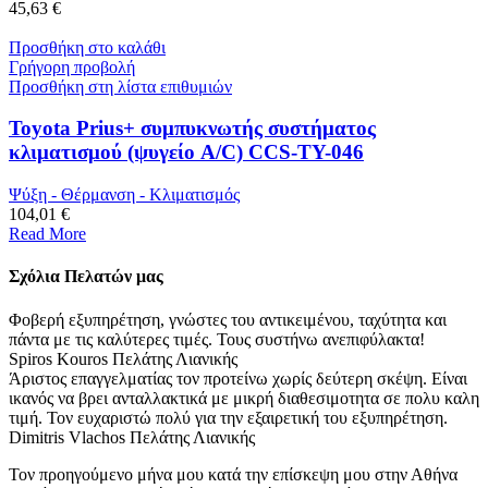
45,63 €
Προσθήκη στο καλάθι
Γρήγορη προβολή
Προσθήκη στη λίστα επιθυμιών
Toyota Prius+ συμπυκνωτής συστήματος
κλιματισμού (ψυγείο A/C) CCS-TY-046
Ψύξη - Θέρμανση - Κλιματισμός
104,01 €
Read More
Σχόλια Πελατών μας
Φοβερή εξυπηρέτηση, γνώστες του αντικειμένου, ταχύτητα και
πάντα με τις καλύτερες τιμές. Τους συστήνω ανεπιφύλακτα!
Spiros Kouros
Πελάτης Λιανικής
Άριστος επαγγελματίας τον προτείνω χωρίς δεύτερη σκέψη. Είναι
ικανός να βρει ανταλλακτικά με μικρή διαθεσιμοτητα σε πολυ καλη
τιμή. Τον ευχαριστώ πολύ για την εξαιρετική του εξυπηρέτηση.
Dimitris Vlachos
Πελάτης Λιανικής
Τον προηγούμενο μήνα μου κατά την επίσκεψη μου στην Αθήνα