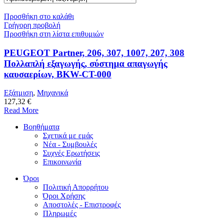
Προσθήκη στο καλάθι
Γρήγορη προβολή
Προσθήκη στη λίστα επιθυμιών
PEUGEOT Partner, 206, 307, 1007, 207, 308
Πολλαπλή εξαγωγής, σύστημα απαγωγής
καυσαερίων, BKW-CT-000
Εξάτμιση
,
Μηχανικά
127,32 €
Read More
Βοηθήματα
Σχετικά με εμάς
Νέα - Συμβουλές
Συχνές Ερωτήσεις
Επικοινωνία
Όροι
Πολιτική Απορρήτου
Όροι Χρήσης
Αποστολές - Επιστροφές
Πληρωμές