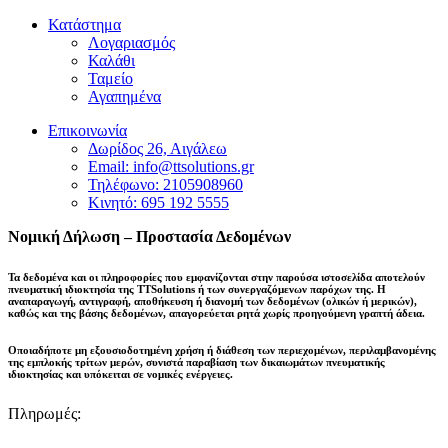
Κατάστημα
Λογαριασμός
Καλάθι
Ταμείο
Αγαπημένα
Επικοινωνία
Δωρίδος 26, Αιγάλεω
Email: info@ttsolutions.gr
Τηλέφωνο: 2105908960
Κινητό: 695 192 5555
Νομική Δήλωση – Προστασία Δεδομένων
Τα δεδομένα και οι πληροφορίες που εμφανίζονται στην παρούσα ιστοσελίδα αποτελούν
πνευματική ιδιοκτησία της
TTSolutions
ή των συνεργαζόμενων παρόχων της. Η
αναπαραγωγή, αντιγραφή, αποθήκευση ή διανομή των δεδομένων (ολικών ή μερικών),
καθώς και της βάσης δεδομένων,
απαγορεύεται ρητά χωρίς προηγούμενη γραπτή άδεια
.
Οποιαδήποτε μη εξουσιοδοτημένη χρήση ή διάθεση των περιεχομένων, περιλαμβανομένης
της εμπλοκής τρίτων μερών, συνιστά παραβίαση των δικαιωμάτων πνευματικής
ιδιοκτησίας και
υπόκειται σε νομικές ενέργειες
.
Πληρωμές: