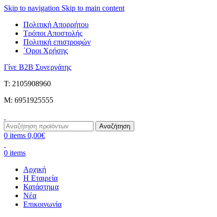
Skip to navigation
Skip to main content
Πολιτική Απορρήτου
Τρόποι Αποστολής
Πολιτική επιστροφών
΄Οροι Χρήσης
Γίνε B2B Συνεργάτης
Τ: 2105908960
M: 6951925555
Αναζήτηση
0
items
0,00
€
0
items
Αρχική
Η Εταιρεία
Κατάστημα
Νέα
Επικοινωνία