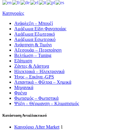
Κατηγορίες
Ανάφλεξη – Μπουζί
Αμάξωμα Είδη Φανοποιίας
Αμάξωμα Εξωτερικό
Αμάξωμα Εσωτερικό
Ανάρτηση & Τιμόνι
Αξεσουάρ – Περιποίηση
Βελτίωση – Tuning
Εξάτμιση
Ζάντες & Λάστιχα
Ηλεκτρικά – Ηλεκτρονικά
Ήχος – Εικόνα -GPS
Λιπαντικά – Φίλτρα – Χημικά
Μηχανικά
Φρένα
Φωτισμός – Φωτιστικά
Ψύξη – Θέρμανση – Κλιματισμός
Κατάσταση Ανταλλακτικού
Καινούριο After Market
1