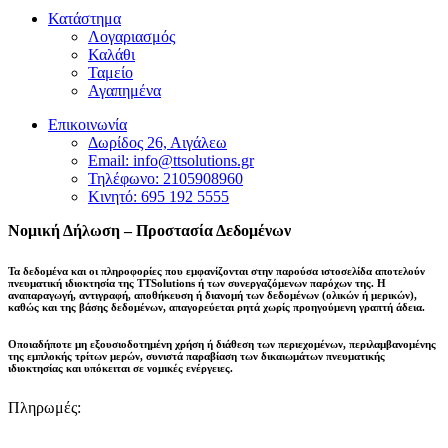
Κατάστημα
Λογαριασμός
Καλάθι
Ταμείο
Αγαπημένα
Επικοινωνία
Δωρίδος 26, Αιγάλεω
Email: info@ttsolutions.gr
Τηλέφωνο: 2105908960
Κινητό: 695 192 5555
Νομική Δήλωση – Προστασία Δεδομένων
Τα δεδομένα και οι πληροφορίες που εμφανίζονται στην παρούσα ιστοσελίδα αποτελούν
πνευματική ιδιοκτησία της
TTSolutions
ή των συνεργαζόμενων παρόχων της. Η
αναπαραγωγή, αντιγραφή, αποθήκευση ή διανομή των δεδομένων (ολικών ή μερικών),
καθώς και της βάσης δεδομένων,
απαγορεύεται ρητά χωρίς προηγούμενη γραπτή άδεια
.
Οποιαδήποτε μη εξουσιοδοτημένη χρήση ή διάθεση των περιεχομένων, περιλαμβανομένης
της εμπλοκής τρίτων μερών, συνιστά παραβίαση των δικαιωμάτων πνευματικής
ιδιοκτησίας και
υπόκειται σε νομικές ενέργειες
.
Πληρωμές: