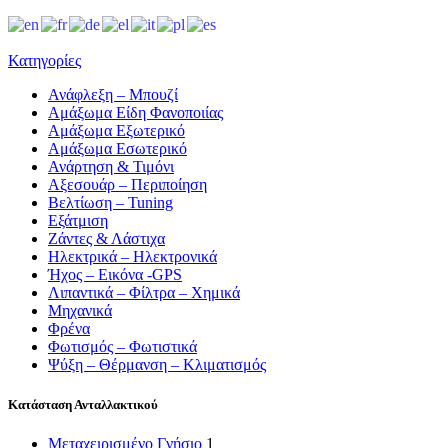
Κατηγορίες
Ανάφλεξη – Μπουζί
Αμάξωμα Είδη Φανοποιίας
Αμάξωμα Εξωτερικό
Αμάξωμα Εσωτερικό
Ανάρτηση & Τιμόνι
Αξεσουάρ – Περιποίηση
Βελτίωση – Tuning
Εξάτμιση
Ζάντες & Λάστιχα
Ηλεκτρικά – Ηλεκτρονικά
Ήχος – Εικόνα -GPS
Λιπαντικά – Φίλτρα – Χημικά
Μηχανικά
Φρένα
Φωτισμός – Φωτιστικά
Ψύξη – Θέρμανση – Κλιματισμός
Κατάσταση Ανταλλακτικού
Μεταχειρισμένο Γνήσιο
1