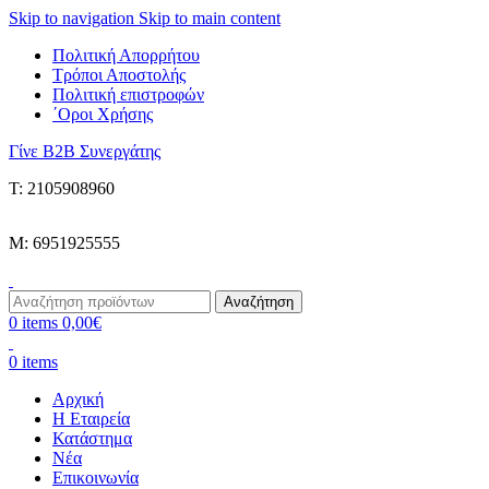
Skip to navigation
Skip to main content
Πολιτική Απορρήτου
Τρόποι Αποστολής
Πολιτική επιστροφών
΄Οροι Χρήσης
Γίνε B2B Συνεργάτης
Τ: 2105908960
M: 6951925555
Αναζήτηση
0
items
0,00
€
0
items
Αρχική
Η Εταιρεία
Κατάστημα
Νέα
Επικοινωνία