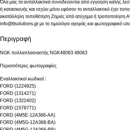
Όλα μας τα ανταλλακτικά συνοδεύονται από εγγύηση καλής λειτ
ή κατασκευής και ισχύει μόνο εφόσον το ανταλλακτικό έχει τοπ
ακατάλληλη τοποθέτηση Ζημιές από ατύχημα ή τροποποίηση Αναλ
info@ttsolutions.gr με το τιμολόγιο αγοράς και φωτογραφικό υλ
Περιγραφή
NGK πολλαπλασιαστής NGK48063 48063
Περισσότερες φωτογραφίες
Εναλλακτικοί κωδικοί :
FORD (1224925)
FORD (1314271)
FORD (1322402)
FORD (1578771)
FORD (4M5E-12A366-AA)
FORD (4M5G-12A366-BA)
FORD (4M5G-12A366-BB)