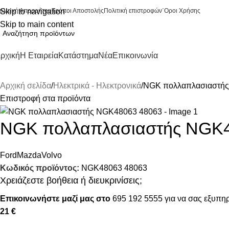
ολιτική Απορρήτου
Skip to navigation
Τρόποι Αποστολής
Πολιτική επιστροφών
΄Οροι Χρήσης
Skip to main content
ρχική
Η Εταιρεία
Κατάστημα
Νέα
Επικοινωνία
Αρχική σελίδα
Ηλεκτρικά - Ηλεκτρονικά
NGK πολλαπλασιαστή
Επιστροφή στα προϊόντα
NGK πολλαπλασιαστής NGK
Ford
Mazda
Volvo
Κωδικός προϊόντος:
NGK48063 48063
Χρειάζεστε βοήθεια ή διευκρινίσεις;
Επικοινωνήστε μαζί μας στο
695 192 5555
για να σας εξυπηρ
21 €