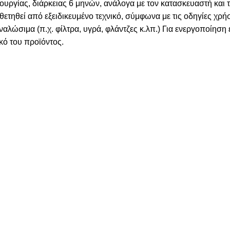
ουργίας, διάρκειας 6 μηνών, ανάλογα με τον κατασκευαστή και 
οθετηθεί από εξειδικευμένο τεχνικό, σύμφωνα με τις οδηγίες χ
ώσιμα (π.χ. φίλτρα, υγρά, φλάντζες κ.λπ.) Για ενεργοποίηση 
ικό του προϊόντος.