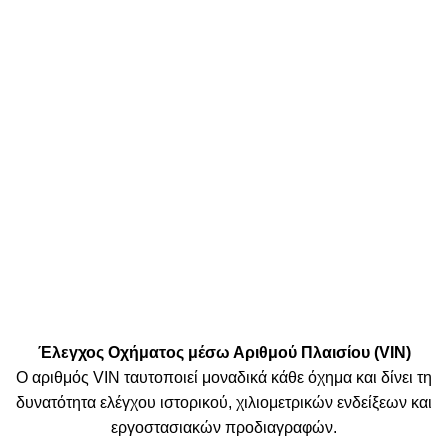
Τα δεδομένα και οι πληροφορίες που εμφανίζονται στην παρούσα ιστοσελίδα
αποτελούν πνευματική ιδιοκτησία της
TTSolutions
ή των συνεργαζόμενων
παρόχων της. Η αναπαραγωγή, αντιγραφή, αποθήκευση ή διανομή των δεδομένων
(ολικών ή μερικών), καθώς και της βάσης δεδομένων,
απαγορεύεται ρητά χωρίς
προηγούμενη γραπτή άδεια
.
Οποιαδήποτε μη εξουσιοδοτημένη χρήση ή διάθεση των περιεχομένων,
περιλαμβανομένης της εμπλοκής τρίτων μερών, συνιστά παραβίαση των
δικαιωμάτων πνευματικής ιδιοκτησίας και
υπόκειται σε νομικές ενέργειες
.
Πληρωμές:
Μεταφορικές:
Κοινωνικά Δίκτυα:
© 2025 TTSolutions | Με επιφύλαξη κάθε νόμιμου δικαιώματος.
| By Thinkeasy
.
Έλεγχος Οχήματος μέσω Αριθμού Πλαισίου (VIN)
Ο αριθμός VIN ταυτοποιεί μοναδικά κάθε όχημα και δίνει τη
δυνατότητα ελέγχου ιστορικού, χιλιομετρικών ενδείξεων και
εργοστασιακών προδιαγραφών.