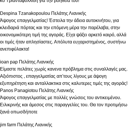
κο Τριανταφυλλίδη για την βοήθειά του!
Despina Tzanakopoulou
Πελάτης Λιανικής
Άψογος επαγγελματίας! Έστειλα την άδεια αυτοκινήτου, για
κλειδαριά πόρτας και την επόμενη μέρα την παρέλαβα, στην
οικονομικότερη τιμή της αγοράς. Είχα ψάξει αρκετό καιρό, αλλά
οι τιμές ήταν απλησίαστες. Απόλυτα ευχαριστημένος, συστήνω
ανεπιφύλακτα!
ioan pap
Πελάτης Λιανικής
Είμαστε πελάτες χωρίς κανενα πρόβλημα στις συναλλαγές μας.
Αξιόπιστος , επαγγελματίας απ'τους λίγους με άψογη
εξυπηρέτηση και ανταλλακτικα στις καλυτερες τιμές της αγοράς!
Panos Panagiotou
Πελάτης Λιανικής
Άψογος επαγγελματίας με πολλές γνώσεις του αντικειμένου.
Ειλικρινής και άμεσος στις παραγγελίες του. Θα τον προτιμήσω
ξανά οπωσδήποτε
jim farm
Πελάτης Λιανικής