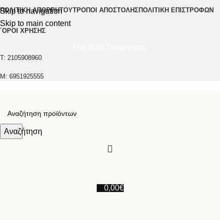
ΠΟΛΙΤΙΚΉ ΑΠΟΡΡΉΤΟΥ
ΤΡΌΠΟΙ ΑΠΟΣΤΟΛΉΣ
ΠΟΛΙΤΙΚΉ ΕΠΙΣΤΡΟΦΏΝ
Skip to navigation
Skip to main content
΄ΟΡΟΙ ΧΡΉΣΗΣ
Γίνε B2B Συνεργάτης
Τ: 2105908960
M: 6951925555
Αναζήτηση
0,00
€