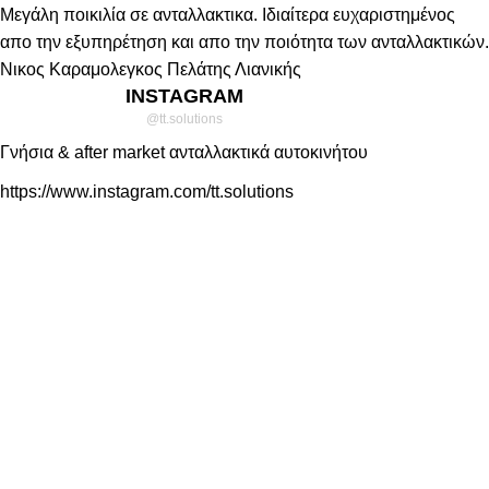
Μεγάλη ποικιλία σε ανταλλακτικα. Ιδιαίτερα ευχαριστημένος
απο την εξυπηρέτηση και απο την ποιότητα των ανταλλακτικών.
Νικος Καραμολεγκος
Πελάτης Λιανικής
INSTAGRAM
@tt.solutions
Γνήσια & after market ανταλλακτικά αυτοκινήτου
https://www.instagram.com/tt.solutions
ΒΟΗΘΉΜΑΤΑ
Σχετικά με εμάς
Νέα - Συμβουλές
Συχνές Ερωτήσεις
Επικοινωνία
ΌΡΟΙ
Πολιτική Απορρήτου
Όροι Χρήσης