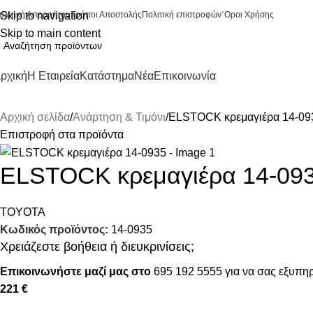
ολιτική Απορρήτου
Skip to navigation
Τρόποι Αποστολής
Πολιτική επιστροφών
΄Οροι Χρήσης
Skip to main content
ρχική
Η Εταιρεία
Κατάστημα
Νέα
Επικοινωνία
Αρχική σελίδα
Ανάρτηση & Τιμόνι
ELSTOCK κρεμαγιέρα 14-09
Επιστροφή στα προϊόντα
ELSTOCK κρεμαγιέρα 14-09
TOYOTA
Κωδικός προϊόντος:
14-0935
Χρειάζεστε βοήθεια ή διευκρινίσεις;
Επικοινωνήστε μαζί μας στο
695 192 5555
για να σας εξυπηρ
221 €