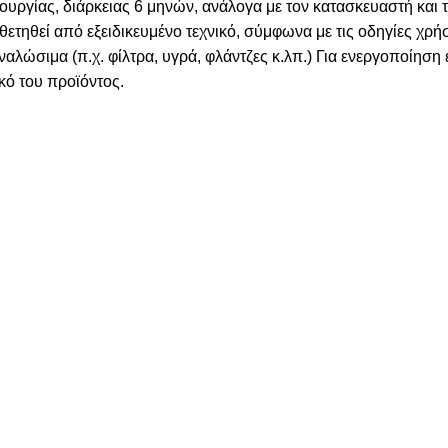
ουργίας, διάρκειας 6 μηνών, ανάλογα με τον κατασκευαστή και 
οθετηθεί από εξειδικευμένο τεχνικό, σύμφωνα με τις οδηγίες χ
ώσιμα (π.χ. φίλτρα, υγρά, φλάντζες κ.λπ.) Για ενεργοποίηση 
ικό του προϊόντος.