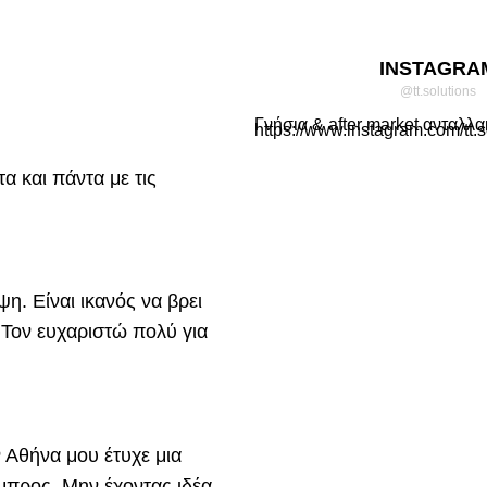
INSTAGRA
@tt.solutions
Γνήσια & after market ανταλλα
https://www.instagram.com/tt.s
α και πάντα με τις
η. Είναι ικανός να βρει
. Τον ευχαριστώ πολύ για
 Αθήνα μου έτυχε μια
 μπρος. Μην έχοντας ιδέα