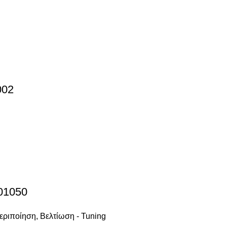
002
301050
εριποίηση
,
Βελτίωση - Tuning