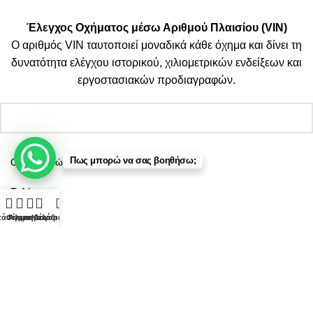
| By Thinkeasy
.
Έλεγχος Οχήματος μέσω Αριθμού Πλαισίου (VIN)
Ο αριθμός VIN ταυτοποιεί μοναδικά κάθε όχημα και δίνει τη
δυνατότητα ελέγχου ιστορικού, χιλιομετρικών ενδείξεων και
εργοστασιακών προδιαγραφών.
Πως μπορώ να σας βοηθήσω;
τάστημα
Φίλτρα
Αγαπημένα
Καλάθι
Λογαριασμός