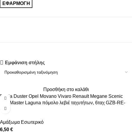
ΕΦΑΡΜΟΓΉ
Εμφάνιση στήλης
Upholstered chair
Discount 10%
Προσθήκη στο καλάθι
Shop Now
Dacia Duster Opel Movano Vivaro Renault Megane Scenic
Clio Master Laguna πόμολο λεβιέ ταχυτήτων, 6ταχ GZB-RE-
009
Αμάξωμα Εσωτερικό
6,50 €