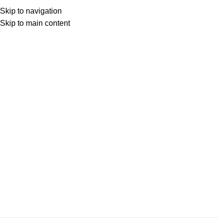
Skip to navigation
Skip to main content
Κατηγορίες
ΑΝΆΦΛΕΞΗ – ΜΠΟΥΖΊ
ΑΜΆΞΩΜΑ ΕΊΔΗ ΦΑΝΟΠΟΙΊΑΣ
ΑΜΆΞΩΜΑ ΕΞΩΤΕΡΙΚΌ
ΑΜΆΞΩΜΑ ΕΣΩΤΕΡΙΚΌ
ΑΝΆΡΤΗΣΗ & ΤΙΜΌΝΙ
ΑΞΕΣΟΥΆΡ – ΠΕΡΙΠΟΊΗΣΗ
ΒΕΛΤΊΩΣΗ – TUNING
ΕΞΆΤΜΙΣΗ
ΖΆΝΤΕΣ & ΛΆΣΤΙΧΑ
ΗΛΕΚΤΡΙΚΆ – ΗΛΕΚΤΡΟΝΙΚΆ
ΉΧΟΣ – ΕΙΚΌΝΑ -GPS
ΛΙΠΑΝΤΙΚΆ – ΦΊΛΤΡΑ – ΧΗΜΙΚΆ
ΜΗΧΑΝΙΚΆ
ΦΡΈΝΑ
ΦΩΤΙΣΜΌΣ – ΦΩΤΙΣΤΙΚΆ
ΨΎΞΗ – ΘΈΡΜΑΝΣΗ – ΚΛΙΜΑΤΙΣΜΌΣ