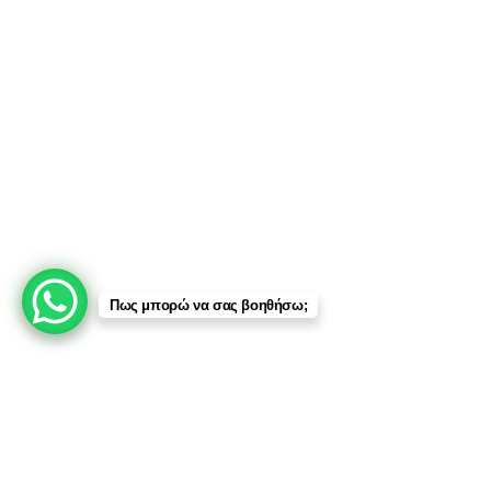
Οποιαδήποτε μη εξουσιοδοτημένη χρήση ή διάθεση των περιεχομένων,
περιλαμβανομένης της εμπλοκής τρίτων μερών, συνιστά παραβίαση των
δικαιωμάτων πνευματικής ιδιοκτησίας και
υπόκειται σε νομικές ενέργειες
.
Πληρωμές:
Μεταφορικές:
Πως μπορώ να σας βοηθήσω;
Κοινωνικά Δίκτυα:
© 2025 TTSolutions | Με επιφύλαξη κάθε νόμιμου δικαιώματος.
| By Thinkeasy
.
Έλεγχος Οχήματος μέσω Αριθμού Πλαισίου (VIN)
Ο αριθμός VIN ταυτοποιεί μοναδικά κάθε όχημα και δίνει τη
δυνατότητα ελέγχου ιστορικού, χιλιομετρικών ενδείξεων και