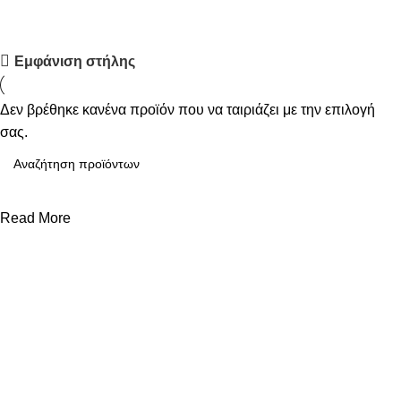
Upholstered chair
Εμφάνιση στήλης
Discount 10%
Δεν βρέθηκε κανένα προϊόν που να ταιριάζει με την επιλογή
Shop Now
σας.
Read More