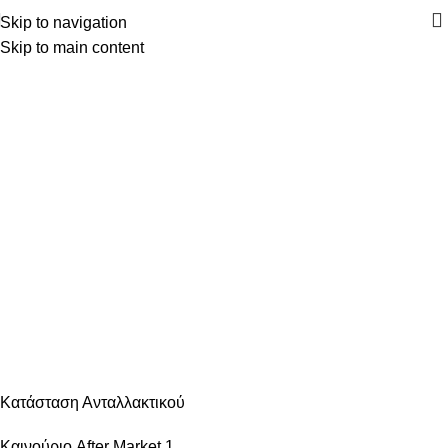
Skip to navigation
Skip to main content
Κατηγορίες
ΑΝΆΦΛΕΞΗ – ΜΠΟΥΖΊ
ΑΜΆΞΩΜΑ ΕΊΔΗ ΦΑΝΟΠΟΙΊΑΣ
ΑΜΆΞΩΜΑ ΕΞΩΤΕΡΙΚΌ
ΑΜΆΞΩΜΑ ΕΣΩΤΕΡΙΚΌ
ΑΝΆΡΤΗΣΗ & ΤΙΜΌΝΙ
ΑΞΕΣΟΥΆΡ – ΠΕΡΙΠΟΊΗΣΗ
ΒΕΛΤΊΩΣΗ – TUNING
ΕΞΆΤΜΙΣΗ
ΖΆΝΤΕΣ & ΛΆΣΤΙΧΑ
ΗΛΕΚΤΡΙΚΆ – ΗΛΕΚΤΡΟΝΙΚΆ
ΉΧΟΣ – ΕΙΚΌΝΑ -GPS
ΛΙΠΑΝΤΙΚΆ – ΦΊΛΤΡΑ – ΧΗΜΙΚΆ
ΜΗΧΑΝΙΚΆ
ΦΡΈΝΑ
ΦΩΤΙΣΜΌΣ – ΦΩΤΙΣΤΙΚΆ
ΨΎΞΗ – ΘΈΡΜΑΝΣΗ – ΚΛΙΜΑΤΙΣΜΌΣ
Κατάσταση Ανταλλακτικού
Καινούριο After Market
1