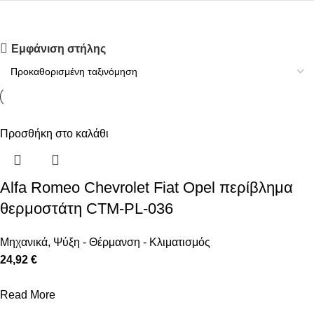
Upholstered chair
Εμφάνιση στήλης
Discount 10%
Shop Now
Προσθήκη στο καλάθι
Alfa Romeo Chevrolet Fiat Opel περίβλημα
θερμοστάτη CTM-PL-036
Μηχανικά
,
Ψύξη - Θέρμανση - Κλιματισμός
24,92 €
Read More