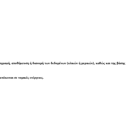
γραφή, αποθήκευση ή διανομή των δεδομένων (ολικών ή μερικών), καθώς και της βάσης
υπόκειται σε νομικές ενέργειες
.