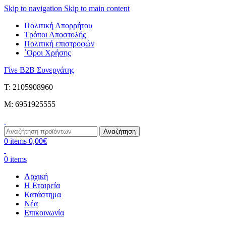
Skip to navigation
Skip to main content
Πολιτική Απορρήτου
Τρόποι Αποστολής
Πολιτική επιστροφών
΄Οροι Χρήσης
Γίνε B2B Συνεργάτης
Τ: 2105908960
M: 6951925555
Αναζήτηση
0
items
0,00
€
0
items
Αρχική
Η Εταιρεία
Κατάστημα
Νέα
Επικοινωνία