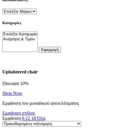
Κατηγορίες
Εφαρμογή
Upholstered chair
Discount 10%
Shop Now
Εμφάνιση του μοναδικού αποτελέσματος
Εμφάνιση στήλης
Εμφάνιση
6
12
18
Όλα