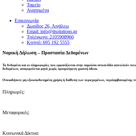
Ταμείο
Αγαπημένα
Επικοινωνία
Δωρίδος 26, Αιγάλεω
Email: info@ttsolutions.gr
Τηλέφωνο: 2105908960
Κινητό: 695 192 5555
Νομική Δήλωση – Προστασία Δεδομένων
Τα δεδομένα και οι πληροφορίες που εμφανίζονται στην παρούσα ιστοσελίδα αποτελούν πνε
δεδομένων,
απαγορεύεται ρητά χωρίς προηγούμενη γραπτή άδεια
.
Οποιαδήποτε μη εξουσιοδοτημένη χρήση ή διάθεση των περιεχομένων, περιλαμβανομένης τη
Πληρωμές:
Μεταφορικές:
Κοινωνικά Δίκτυα: