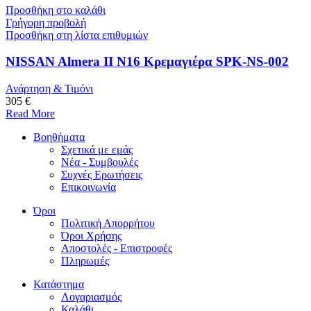
Προσθήκη στο καλάθι
Γρήγορη προβολή
Προσθήκη στη λίστα επιθυμιών
NISSAN Almera II N16 Κρεμαγιέρα SPK-NS-002
Ανάρτηση & Τιμόνι
305 €
Read More
Βοηθήματα
Σχετικά με εμάς
Νέα - Συμβουλές
Συχνές Ερωτήσεις
Επικοινωνία
Όροι
Πολιτική Απορρήτου
Όροι Χρήσης
Αποστολές - Επιστροφές
Πληρωμές
Κατάστημα
Λογαριασμός
Καλάθι