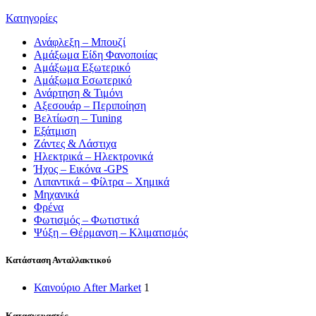
Κατηγορίες
Ανάφλεξη – Μπουζί
Αμάξωμα Είδη Φανοποιίας
Αμάξωμα Εξωτερικό
Αμάξωμα Εσωτερικό
Ανάρτηση & Τιμόνι
Αξεσουάρ – Περιποίηση
Βελτίωση – Tuning
Εξάτμιση
Ζάντες & Λάστιχα
Ηλεκτρικά – Ηλεκτρονικά
Ήχος – Εικόνα -GPS
Λιπαντικά – Φίλτρα – Χημικά
Μηχανικά
Φρένα
Φωτισμός – Φωτιστικά
Ψύξη – Θέρμανση – Κλιματισμός
Κατάσταση Ανταλλακτικού
Καινούριο After Market
1
Κατασκευαστές