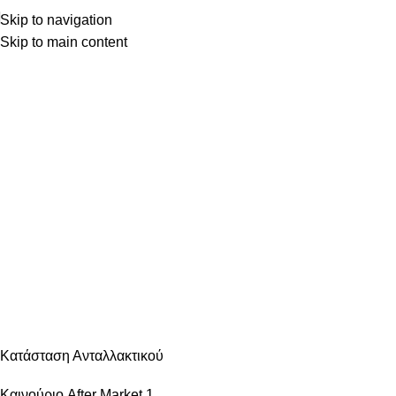
Skip to navigation
Skip to main content
Κατηγορίες
ΑΝΆΦΛΕΞΗ – ΜΠΟΥΖΊ
ΑΜΆΞΩΜΑ ΕΊΔΗ ΦΑΝΟΠΟΙΊΑΣ
ΑΜΆΞΩΜΑ ΕΞΩΤΕΡΙΚΌ
ΑΜΆΞΩΜΑ ΕΣΩΤΕΡΙΚΌ
ΑΝΆΡΤΗΣΗ & ΤΙΜΌΝΙ
ΑΞΕΣΟΥΆΡ – ΠΕΡΙΠΟΊΗΣΗ
ΒΕΛΤΊΩΣΗ – TUNING
ΕΞΆΤΜΙΣΗ
ΖΆΝΤΕΣ & ΛΆΣΤΙΧΑ
ΗΛΕΚΤΡΙΚΆ – ΗΛΕΚΤΡΟΝΙΚΆ
ΉΧΟΣ – ΕΙΚΌΝΑ -GPS
ΛΙΠΑΝΤΙΚΆ – ΦΊΛΤΡΑ – ΧΗΜΙΚΆ
ΜΗΧΑΝΙΚΆ
ΦΡΈΝΑ
ΦΩΤΙΣΜΌΣ – ΦΩΤΙΣΤΙΚΆ
ΨΎΞΗ – ΘΈΡΜΑΝΣΗ – ΚΛΙΜΑΤΙΣΜΌΣ
Κατάσταση Ανταλλακτικού
Καινούριο After Market
1