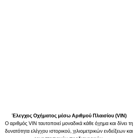
Οποιαδήποτε μη εξουσιοδοτημένη χρήση ή διάθεση των περιεχομένων,
περιλαμβανομένης της εμπλοκής τρίτων μερών, συνιστά παραβίαση των
δικαιωμάτων πνευματικής ιδιοκτησίας και
υπόκειται σε νομικές ενέργειες
.
Πληρωμές:
Μεταφορικές:
Κοινωνικά Δίκτυα:
© 2025 TTSolutions | Με επιφύλαξη κάθε νόμιμου δικαιώματος.
| By Thinkeasy
.
Έλεγχος Οχήματος μέσω Αριθμού Πλαισίου (VIN)
Ο αριθμός VIN ταυτοποιεί μοναδικά κάθε όχημα και δίνει τη
δυνατότητα ελέγχου ιστορικού, χιλιομετρικών ενδείξεων και