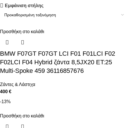
Εμφάνιση στήλης
Upholstered chair
Discount 10%
Προσθήκη στο καλάθι
Shop Now
BMW F07GT F07GT LCI F01 F01LCI F02
F02LCI F04 Hybrid ζάντα 8,5JX20 ET:25
Multi-Spoke 459 36116857676
Ζάντες & Λάστιχα
400 €
-13%
Προσθήκη στο καλάθι