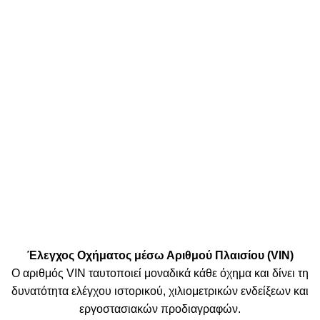
Οποιαδήποτε μη εξουσιοδοτημένη χρήση ή διάθεση των περιεχομένων,
περιλαμβανομένης της εμπλοκής τρίτων μερών, συνιστά παραβίαση των
δικαιωμάτων πνευματικής ιδιοκτησίας και
υπόκειται σε νομικές ενέργειες
.
Πληρωμές:
Μεταφορικές:
Κοινωνικά Δίκτυα:
© 2025 TTSolutions | Με επιφύλαξη κάθε νόμιμου δικαιώματος.
| By Thinkeasy
.
Έλεγχος Οχήματος μέσω Αριθμού Πλαισίου (VIN)
Ο αριθμός VIN ταυτοποιεί μοναδικά κάθε όχημα και δίνει τη
δυνατότητα ελέγχου ιστορικού, χιλιομετρικών ενδείξεων και
εργοστασιακών προδιαγραφών.