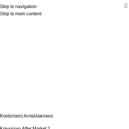
Skip to navigation
Skip to main content
Κατηγορίες
ΑΝΆΦΛΕΞΗ – ΜΠΟΥΖΊ
ΑΜΆΞΩΜΑ ΕΊΔΗ ΦΑΝΟΠΟΙΊΑΣ
ΑΜΆΞΩΜΑ ΕΞΩΤΕΡΙΚΌ
ΑΜΆΞΩΜΑ ΕΣΩΤΕΡΙΚΌ
ΑΝΆΡΤΗΣΗ & ΤΙΜΌΝΙ
ΑΞΕΣΟΥΆΡ – ΠΕΡΙΠΟΊΗΣΗ
ΒΕΛΤΊΩΣΗ – TUNING
ΕΞΆΤΜΙΣΗ
ΖΆΝΤΕΣ & ΛΆΣΤΙΧΑ
ΗΛΕΚΤΡΙΚΆ – ΗΛΕΚΤΡΟΝΙΚΆ
ΉΧΟΣ – ΕΙΚΌΝΑ -GPS
ΛΙΠΑΝΤΙΚΆ – ΦΊΛΤΡΑ – ΧΗΜΙΚΆ
ΜΗΧΑΝΙΚΆ
ΦΡΈΝΑ
ΦΩΤΙΣΜΌΣ – ΦΩΤΙΣΤΙΚΆ
ΨΎΞΗ – ΘΈΡΜΑΝΣΗ – ΚΛΙΜΑΤΙΣΜΌΣ
Κατάσταση Ανταλλακτικού
Καινούριο After Market
2