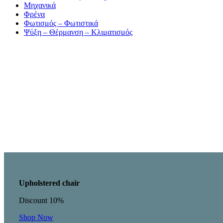
Μηχανικά
Φρένα
Φωτισμός – Φωτιστικά
Ψύξη – Θέρμανση – Κλιματισμός
Upholstered chair
Discount 10%
Shop Now