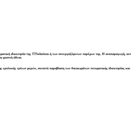
υματική ιδιοκτησία της
TTSolutions
ή των συνεργαζόμενων παρόχων της. Η αναπαραγωγή, αντ
η γραπτή άδεια
.
ς εμπλοκής τρίτων μερών, συνιστά παραβίαση των δικαιωμάτων πνευματικής ιδιοκτησίας και