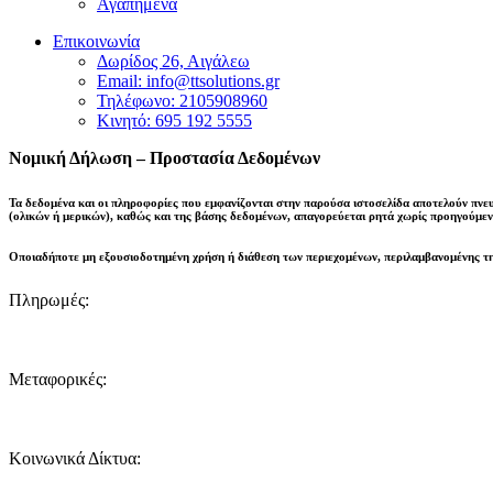
Αγαπημένα
Επικοινωνία
Δωρίδος 26, Αιγάλεω
Email: info@ttsolutions.gr
Τηλέφωνο: 2105908960
Κινητό: 695 192 5555
Νομική Δήλωση – Προστασία Δεδομένων
Τα δεδομένα και οι πληροφορίες που εμφανίζονται στην παρούσα ιστοσελίδα αποτελούν πνε
(ολικών ή μερικών), καθώς και της βάσης δεδομένων,
απαγορεύεται ρητά χωρίς προηγούμεν
Οποιαδήποτε μη εξουσιοδοτημένη χρήση ή διάθεση των περιεχομένων, περιλαμβανομένης τη
Πληρωμές:
Μεταφορικές:
Κοινωνικά Δίκτυα: