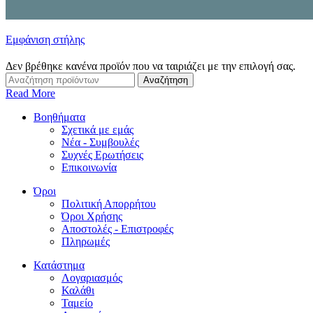
Εμφάνιση στήλης
Δεν βρέθηκε κανένα προϊόν που να ταιριάζει με την επιλογή σας.
Αναζήτηση
Read More
Βοηθήματα
Σχετικά με εμάς
Νέα - Συμβουλές
Συχνές Ερωτήσεις
Επικοινωνία
Όροι
Πολιτική Απορρήτου
Όροι Χρήσης
Αποστολές - Επιστροφές
Πληρωμές
Κατάστημα
Λογαριασμός
Καλάθι
Ταμείο