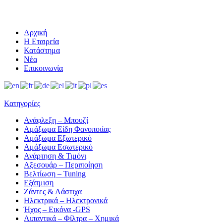
Αρχική
Η Εταιρεία
Κατάστημα
Νέα
Επικοινωνία
Κατηγορίες
Ανάφλεξη – Μπουζί
Αμάξωμα Είδη Φανοποιίας
Αμάξωμα Εξωτερικό
Αμάξωμα Εσωτερικό
Ανάρτηση & Τιμόνι
Αξεσουάρ – Περιποίηση
Βελτίωση – Tuning
Εξάτμιση
Ζάντες & Λάστιχα
Ηλεκτρικά – Ηλεκτρονικά
Ήχος – Εικόνα -GPS
Λιπαντικά – Φίλτρα – Χημικά