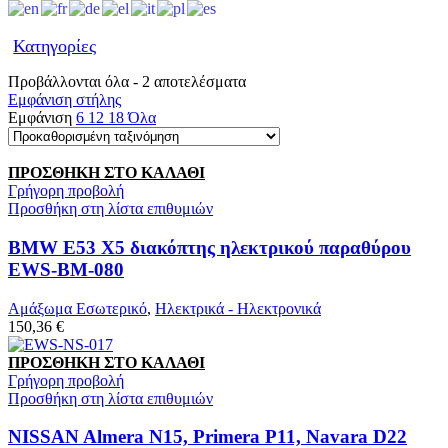
Κατηγορίες
Προβάλλονται όλα - 2 αποτελέσματα
Εμφάνιση στήλης
Εμφάνιση
6
12
18
Όλα
ΠΡΟΣΘΉΚΗ ΣΤΟ ΚΑΛΆΘΙ
Γρήγορη προβολή
Προσθήκη στη λίστα επιθυμιών
BMW E53 X5 διακόπτης ηλεκτρικού παραθύρου
EWS-BM-080
Αμάξωμα Εσωτερικό
,
Ηλεκτρικά - Ηλεκτρονικά
150,36 €
ΠΡΟΣΘΉΚΗ ΣΤΟ ΚΑΛΆΘΙ
Γρήγορη προβολή
Προσθήκη στη λίστα επιθυμιών
NISSAN Almera N15, Primera P11, Navara D22