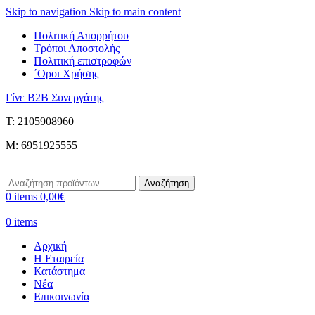
Skip to navigation
Skip to main content
Πολιτική Απορρήτου
Τρόποι Αποστολής
Πολιτική επιστροφών
΄Οροι Χρήσης
Γίνε B2B Συνεργάτης
Τ: 2105908960
M: 6951925555
Αναζήτηση
0
items
0,00
€
0
items
Αρχική
Η Εταιρεία
Κατάστημα
Νέα
Επικοινωνία