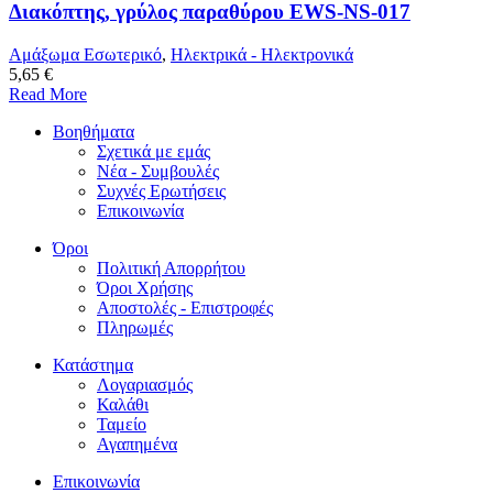
Διακόπτης, γρύλος παραθύρου EWS-NS-017
Αμάξωμα Εσωτερικό
,
Ηλεκτρικά - Ηλεκτρονικά
5,65 €
Read More
Βοηθήματα
Σχετικά με εμάς
Νέα - Συμβουλές
Συχνές Ερωτήσεις
Επικοινωνία
Όροι
Πολιτική Απορρήτου
Όροι Χρήσης
Αποστολές - Επιστροφές
Πληρωμές
Κατάστημα
Λογαριασμός
Καλάθι
Ταμείο
Αγαπημένα
Επικοινωνία