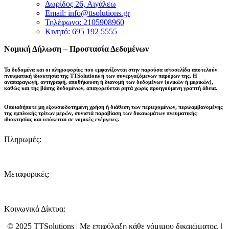
Δωρίδος 26, Αιγάλεω
Email: info@ttsolutions.gr
Τηλέφωνο: 2105908960
Κινητό: 695 192 5555
Νομική Δήλωση – Προστασία Δεδομένων
Τα δεδομένα και οι πληροφορίες που εμφανίζονται στην παρούσα ιστοσελίδα αποτελούν
πνευματική ιδιοκτησία της
TTSolutions
ή των συνεργαζόμενων παρόχων της. Η
αναπαραγωγή, αντιγραφή, αποθήκευση ή διανομή των δεδομένων (ολικών ή μερικών),
καθώς και της βάσης δεδομένων,
απαγορεύεται ρητά χωρίς προηγούμενη γραπτή άδεια
.
Οποιαδήποτε μη εξουσιοδοτημένη χρήση ή διάθεση των περιεχομένων, περιλαμβανομένης
της εμπλοκής τρίτων μερών, συνιστά παραβίαση των δικαιωμάτων πνευματικής
ιδιοκτησίας και
υπόκειται σε νομικές ενέργειες
.
Πληρωμές:
Μεταφορικές:
Κοινωνικά Δίκτυα:
© 2025 TTSolutions | Με επιφύλαξη κάθε νόμιμου δικαιώματος.
|