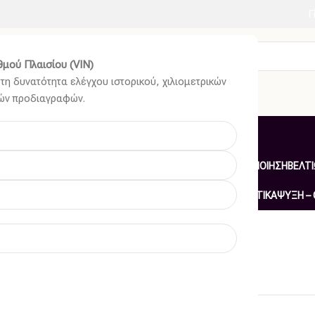
Γ
μού Πλαισίου (VIN)
τη δυνατότητα ελέγχου ιστορικού, χιλιομετρικών
κών προδιαγραφών.
ΞΩΜΑ ΕΣΩΤΕΡΙΚΌ
ΑΝΆΡΤΗΣΗ & ΤΙΜΌΝΙ
ΑΞΕΣΟΥΆΡ – ΠΕΡΙΠΟΊΗΣΗ
ΒΕΛΤΊ
– ΦΊΛΤΡΑ – ΧΗΜΙΚΆ
ΜΗΧΑΝΙΚΆ
ΦΡΈΝΑ
ΦΩΤΙΣΜΌΣ – ΦΩΤΙΣΤΙΚΆ
ΨΎΞΗ –