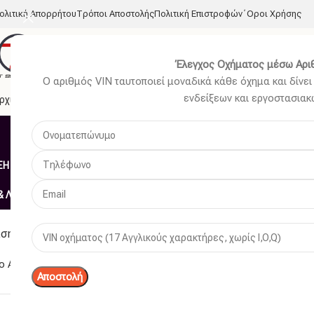
ολιτική Απορρήτου
Τρόποι Αποστολής
Πολιτική Επιστροφών
΄Οροι Χρήσης
Έλεγχος Οχήματος μέσω Αριθ
Ο αριθμός VIN ταυτοποιεί μοναδικά κάθε όχημα και δίνει 
ενδείξεων και εργοστασια
ρχική
Η Εταιρεία
Κατάστημα
Νέα
Επικοινωνία
Η – ΜΠΟΥΖΊ
ΑΜΆΞΩΜΑ ΕΊΔΗ ΦΑΝΟΠΟΙΊΑΣ
ΑΜΆΞΩΜΑ ΕΞΩΤΕΡΙΚΌ
ΑΜΆ
& ΛΆΣΤΙΧΑ
ΗΛΕΚΤΡΙΚΆ – ΗΛΕΚΤΡΟΝΙΚΆ
ΉΧΟΣ – ΕΙΚΌΝΑ -GPS
ΛΙΠΑΝΤΙΚΆ 
ση Ανταλλακτικού
ο After Market
3