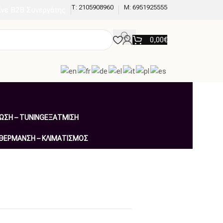
Τ: 2105908960
M: 6951925555
ίνε B2B Συνεργάτης
0,00
€
ΩΣΗ – TUNING
ΕΞΆΤΜΙΣΗ
 ΘΈΡΜΑΝΣΗ – ΚΛΙΜΑΤΙΣΜΌΣ