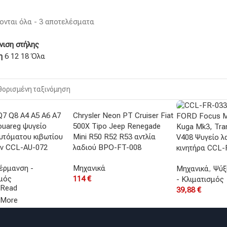
νται όλα - 3 αποτελέσματα
holstered chair
ιση στήλης
ount 10%
ση
6
12
18
Όλα
p Now
Q7 Q8 A4 A5 A6 A7
Chrysler Neon PT Cruiser Fiat
FORD Focus M
ouareg ψυγείο
500X Tipo Jeep Renegade
Kuga Mk3, Tra
υτόματου κιβωτίου
Mini R50 R52 R53 αντλία
V408 Ψυγείο λ
ων CCL-AU-072
λαδιού BPO-FT-008
κινητήρα CCL-
έρμανση -
Μηχανικά
Μηχανικά
,
Ψύξ
σμός
114 €
- Κλιματισμός
Read
39,88 €
More