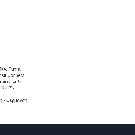
k4, Puma,
nsit Connect
αδιού, λάδι
FR-033
η - Θέρμανση