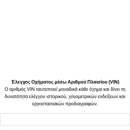
Μεταφορικές:
Κοινωνικά Δίκτυα:
© 2025 TTSolutions | Με επιφύλαξη κάθε νόμιμου δικαιώματος.
| By Thinkeasy
.
Έλεγχος Οχήματος μέσω Αριθμού Πλαισίου (VIN)
Ο αριθμός VIN ταυτοποιεί μοναδικά κάθε όχημα και δίνει τη
δυνατότητα ελέγχου ιστορικού, χιλιομετρικών ενδείξεων και
εργοστασιακών προδιαγραφών.