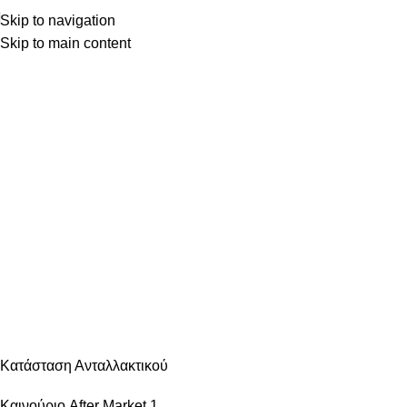
Skip to navigation
Skip to main content
Κατηγορίες
ΑΝΆΦΛΕΞΗ – ΜΠΟΥΖΊ
ΑΜΆΞΩΜΑ ΕΊΔΗ ΦΑΝΟΠΟΙΊΑΣ
ΑΜΆΞΩΜΑ ΕΞΩΤΕΡΙΚΌ
ΑΜΆΞΩΜΑ ΕΣΩΤΕΡΙΚΌ
ΑΝΆΡΤΗΣΗ & ΤΙΜΌΝΙ
ΑΞΕΣΟΥΆΡ – ΠΕΡΙΠΟΊΗΣΗ
ΒΕΛΤΊΩΣΗ – TUNING
ΕΞΆΤΜΙΣΗ
ΖΆΝΤΕΣ & ΛΆΣΤΙΧΑ
ΗΛΕΚΤΡΙΚΆ – ΗΛΕΚΤΡΟΝΙΚΆ
ΉΧΟΣ – ΕΙΚΌΝΑ -GPS
ΛΙΠΑΝΤΙΚΆ – ΦΊΛΤΡΑ – ΧΗΜΙΚΆ
ΜΗΧΑΝΙΚΆ
ΦΡΈΝΑ
ΦΩΤΙΣΜΌΣ – ΦΩΤΙΣΤΙΚΆ
ΨΎΞΗ – ΘΈΡΜΑΝΣΗ – ΚΛΙΜΑΤΙΣΜΌΣ
Κατάσταση Ανταλλακτικού
Καινούριο After Market
1