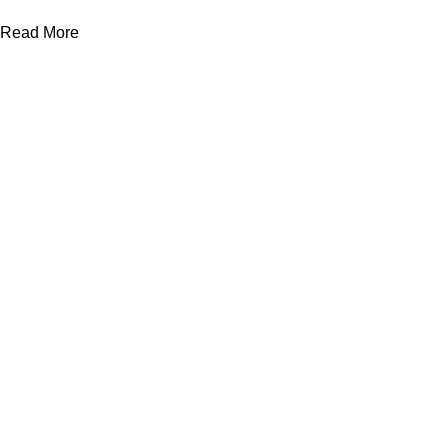
Read More
ΒΟΗΘΉΜΑΤΑ
Σχετικά με εμάς
Νέα - Συμβουλές