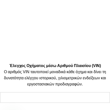
Μεταφορικές:
Κοινωνικά Δίκτυα:
© 2025 TTSolutions | Με επιφύλαξη κάθε νόμιμου δικαιώματος.
| By Thinkeasy
.
Έλεγχος Οχήματος μέσω Αριθμού Πλαισίου (VIN)
Ο αριθμός VIN ταυτοποιεί μοναδικά κάθε όχημα και δίνει τη
δυνατότητα ελέγχου ιστορικού, χιλιομετρικών ενδείξεων και
εργοστασιακών προδιαγραφών.