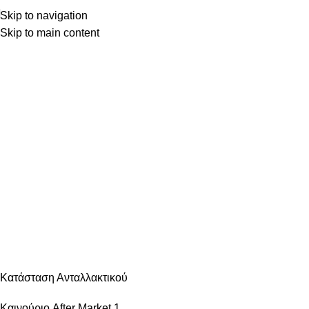
Skip to navigation
Skip to main content
Κατηγορίες
ΑΝΆΦΛΕΞΗ – ΜΠΟΥΖΊ
ΑΜΆΞΩΜΑ ΕΊΔΗ ΦΑΝΟΠΟΙΊΑΣ
ΑΜΆΞΩΜΑ ΕΞΩΤΕΡΙΚΌ
ΑΜΆΞΩΜΑ ΕΣΩΤΕΡΙΚΌ
ΑΝΆΡΤΗΣΗ & ΤΙΜΌΝΙ
ΑΞΕΣΟΥΆΡ – ΠΕΡΙΠΟΊΗΣΗ
ΒΕΛΤΊΩΣΗ – TUNING
ΕΞΆΤΜΙΣΗ
ΖΆΝΤΕΣ & ΛΆΣΤΙΧΑ
ΗΛΕΚΤΡΙΚΆ – ΗΛΕΚΤΡΟΝΙΚΆ
ΉΧΟΣ – ΕΙΚΌΝΑ -GPS
ΛΙΠΑΝΤΙΚΆ – ΦΊΛΤΡΑ – ΧΗΜΙΚΆ
ΜΗΧΑΝΙΚΆ
ΦΡΈΝΑ
ΦΩΤΙΣΜΌΣ – ΦΩΤΙΣΤΙΚΆ
ΨΎΞΗ – ΘΈΡΜΑΝΣΗ – ΚΛΙΜΑΤΙΣΜΌΣ
Κατάσταση Ανταλλακτικού
Καινούριο After Market
1