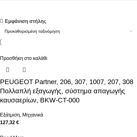
Upholstered chair
Εμφάνιση στήλης
Discount 10%
Shop Now
Προσθήκη στο καλάθι
PEUGEOT Partner, 206, 307, 1007, 207, 308
Πολλαπλή εξαγωγής, σύστημα απαγωγής
καυσαερίων, BKW-CT-000
Εξάτμιση
,
Μηχανικά
127,32 €