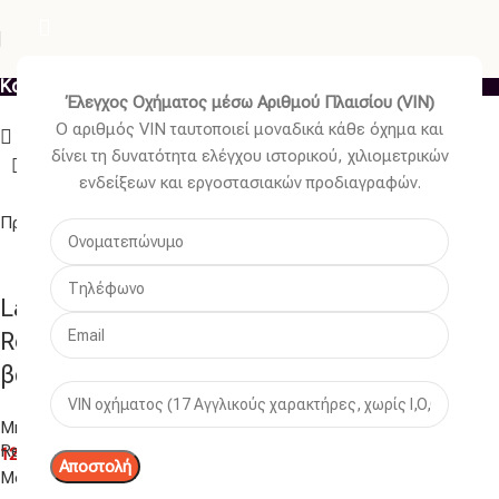
Κατηγορίες
Έλεγχος Οχήματος μέσω Αριθμού Πλαισίου (VIN)
Ο αριθμός VIN ταυτοποιεί μοναδικά κάθε όχημα και
Εμφάνιση στήλης
δίνει τη δυνατότητα ελέγχου ιστορικού, χιλιομετρικών
ενδείξεων και εργοστασιακών προδιαγραφών.
Προσθήκη στο καλάθι
Land Rover Range Rover Discovery Range
Rover Velar Range Rover Sport καπάκι
βαλβίδων δεξιά BPZ-LR-017
Μηχανικά
Read
125 €
More