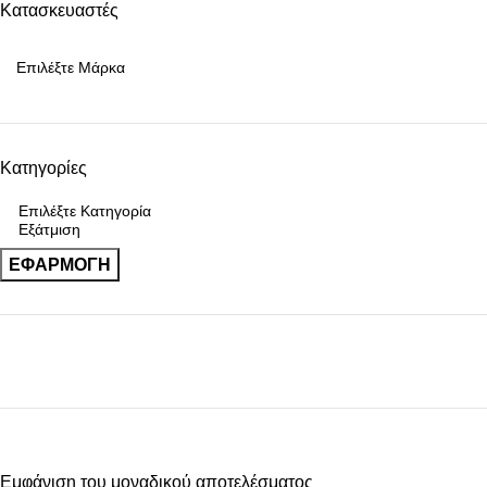
Κατασκευαστές
Κατηγορίες
ΕΦΑΡΜΟΓΉ
Upholstered chair
Εμφάνιση του μοναδικού αποτελέσματος