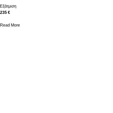
Εξάτμιση
235 €
Read More
ΒΟΗΘΉΜΑΤΑ
ΌΡΟΙ
Σχετικά με εμάς
Πολιτική Απορρήτου
Νέα - Συμβουλές
Όροι Χρήσης
Συχνές Ερωτήσεις
Αποστολές - Επιστροφές
Επικοινωνία
Πληρωμές