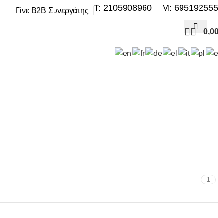
Τ: 2105908960
M: 69519255
Γίνε B2B Συνεργάτης
0,0
ΗΣΗ
ΒΕΛΤΊΩΣΗ – TUNING
ΕΞΆΤΜΙΣΗ
ΖΆΝΤΕΣ & ΛΆΣΤΙΧΑ
ΣΗ – ΚΛΙΜΑΤΙΣΜΌΣ
1