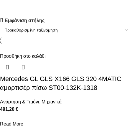
Upholstered chair
Εμφάνιση στήλης
Discount 10%
Shop Now
Προσθήκη στο καλάθι
Mercedes GL GLS X166 GLS 320 4MATIC
αμορτισέρ πίσω ST00-132K-1318
Ανάρτηση & Τιμόνι
,
Μηχανικά
491,20 €
Read More