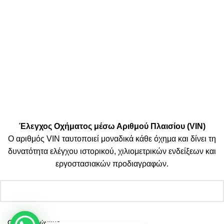
Μεταφορικές:
Κοινωνικά Δίκτυα:
© 2025 TTSolutions | Με επιφύλαξη κάθε νόμιμου δικαιώματος.
| By Thinkeasy
.
Έλεγχος Οχήματος μέσω Αριθμού Πλαισίου (VIN)
Ο αριθμός VIN ταυτοποιεί μοναδικά κάθε όχημα και δίνει τη
δυνατότητα ελέγχου ιστορικού, χιλιομετρικών ενδείξεων και
εργοστασιακών προδιαγραφών.