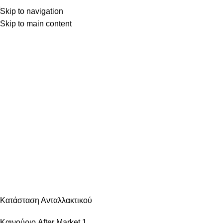
Skip to navigation
Skip to main content
Κατηγορίες
ΑΝΆΦΛΕΞΗ – ΜΠΟΥΖΊ
ΑΜΆΞΩΜΑ ΕΊΔΗ ΦΑΝΟΠΟΙΊΑΣ
ΑΜΆΞΩΜΑ ΕΞΩΤΕΡΙΚΌ
ΑΜΆΞΩΜΑ ΕΣΩΤΕΡΙΚΌ
ΑΝΆΡΤΗΣΗ & ΤΙΜΌΝΙ
ΑΞΕΣΟΥΆΡ – ΠΕΡΙΠΟΊΗΣΗ
ΒΕΛΤΊΩΣΗ – TUNING
ΕΞΆΤΜΙΣΗ
ΖΆΝΤΕΣ & ΛΆΣΤΙΧΑ
ΗΛΕΚΤΡΙΚΆ – ΗΛΕΚΤΡΟΝΙΚΆ
ΉΧΟΣ – ΕΙΚΌΝΑ -GPS
ΛΙΠΑΝΤΙΚΆ – ΦΊΛΤΡΑ – ΧΗΜΙΚΆ
ΜΗΧΑΝΙΚΆ
ΦΡΈΝΑ
ΦΩΤΙΣΜΌΣ – ΦΩΤΙΣΤΙΚΆ
ΨΎΞΗ – ΘΈΡΜΑΝΣΗ – ΚΛΙΜΑΤΙΣΜΌΣ
Κατάσταση Ανταλλακτικού
Καινούριο After Market
1