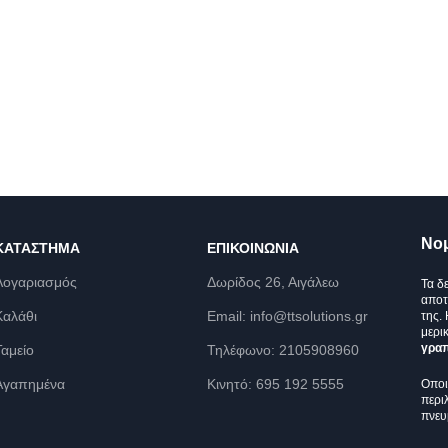
Νο
ΚΑΤΆΣΤΗΜΑ
ΕΠΙΚΟΙΝΩΝΊΑ
Λογαριασμός
Δωρίδος 26, Αιγάλεω
Τα δ
αποτ
Καλάθι
Email: info@ttsolutions.gr
της.
μερι
γραπ
Ταμείο
Τηλέφωνο: 2105908960
Αγαπημένα
Κινητό: 695 192 5555
Οποι
περι
πνευ