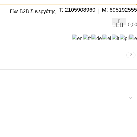
Τ: 2105908960
M: 69519255
ΟΥΆΡ – ΠΕΡΙΠΟΊΗΣΗ
Γίνε B2B Συνεργάτης
ΒΕΛΤΊΩΣΗ – TUNING
ΕΞΆΤΜΙΣΗ
ΣΜΌΣ – ΦΩΤΙΣΤΙΚΆ
ΨΎΞΗ – ΘΈΡΜΑΝΣΗ – ΚΛΙΜΑΤΙΣΜΌΣ
0,0
2