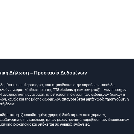
μική Δήλωση – Προστασία Δεδομένων
εδομένα και οι πληροφορίες που εμφανίζονται στην παρούσα ιστοσελίδα
ελούν πνευματική ιδιοκτησία της
TTSolutions
ή των συνεργαζόμενων παρόχων
 Η αναπαραγωγή, αντιγραφή, αποθήκευση ή διανομή των δεδομένων (ολικών ή
κών), καθώς και της βάσης δεδομένων,
απαγορεύεται ρητά χωρίς προηγούμενη
τή άδεια
.
αδήποτε μη εξουσιοδοτημένη χρήση ή διάθεση των περιεχομένων,
λαμβανομένης της εμπλοκής τρίτων μερών, συνιστά παραβίαση των δικαιωμάτων
ματικής ιδιοκτησίας και
υπόκειται σε νομικές ενέργειες
.