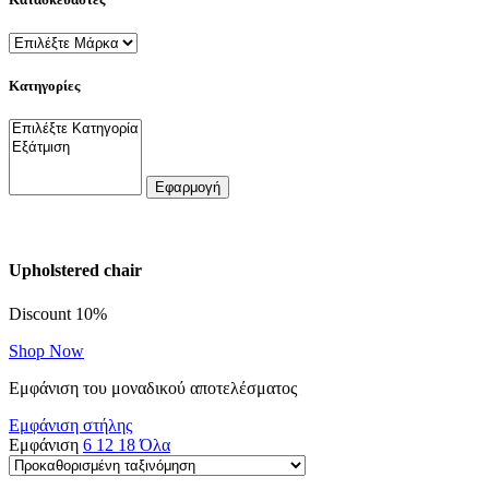
Κατηγορίες
Εφαρμογή
Upholstered chair
Discount 10%
Shop Now
Εμφάνιση του μοναδικού αποτελέσματος
Εμφάνιση στήλης
Εμφάνιση
6
12
18
Όλα