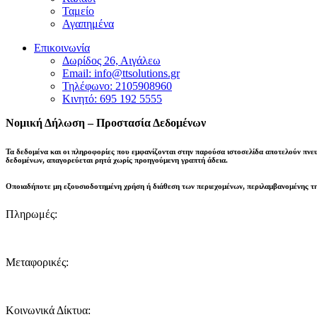
Ταμείο
Αγαπημένα
Επικοινωνία
Δωρίδος 26, Αιγάλεω
Email: info@ttsolutions.gr
Τηλέφωνο: 2105908960
Κινητό: 695 192 5555
Νομική Δήλωση – Προστασία Δεδομένων
Τα δεδομένα και οι πληροφορίες που εμφανίζονται στην παρούσα ιστοσελίδα αποτελούν πνε
δεδομένων,
απαγορεύεται ρητά χωρίς προηγούμενη γραπτή άδεια
.
Οποιαδήποτε μη εξουσιοδοτημένη χρήση ή διάθεση των περιεχομένων, περιλαμβανομένης τη
Πληρωμές:
Μεταφορικές:
Κοινωνικά Δίκτυα: