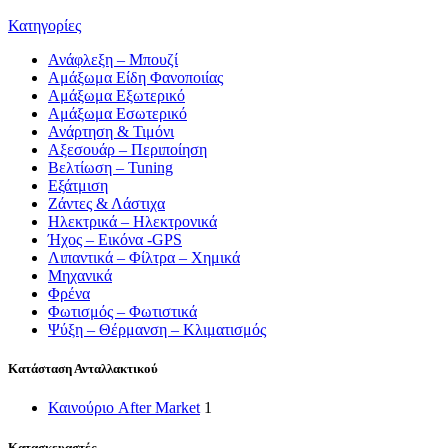
Κατηγορίες
Ανάφλεξη – Μπουζί
Αμάξωμα Είδη Φανοποιίας
Αμάξωμα Εξωτερικό
Αμάξωμα Εσωτερικό
Ανάρτηση & Τιμόνι
Αξεσουάρ – Περιποίηση
Βελτίωση – Tuning
Εξάτμιση
Ζάντες & Λάστιχα
Ηλεκτρικά – Ηλεκτρονικά
Ήχος – Εικόνα -GPS
Λιπαντικά – Φίλτρα – Χημικά
Μηχανικά
Φρένα
Φωτισμός – Φωτιστικά
Ψύξη – Θέρμανση – Κλιματισμός
Κατάσταση Ανταλλακτικού
Καινούριο After Market
1
Κατασκευαστές