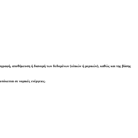
γραφή, αποθήκευση ή διανομή των δεδομένων (ολικών ή μερικών), καθώς και της βάσης
υπόκειται σε νομικές ενέργειες
.