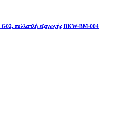
 X4 G02, πολλαπλή εξαγωγής BKW-BM-004