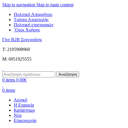
Skip to navigation
Skip to main content
Πολιτική Απορρήτου
Τρόποι Αποστολής
Πολιτική επιστροφών
΄Οροι Χρήσης
Γίνε B2B Συνεργάτης
Τ: 2105908960
M: 6951925555
Αναζήτηση
0
items
0,00
€
0
items
Αρχική
Η Εταιρεία
Κατάστημα
Νέα
Επικοινωνία