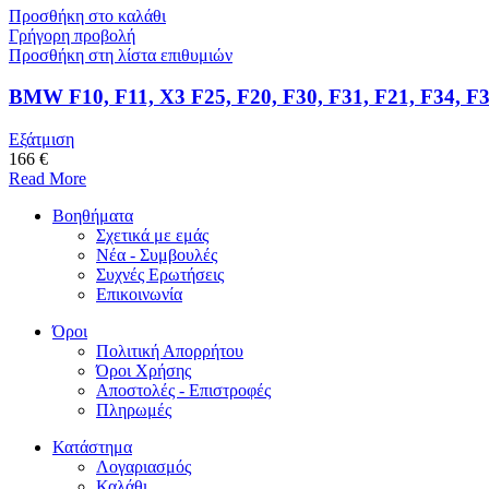
Προσθήκη στο καλάθι
Γρήγορη προβολή
Προσθήκη στη λίστα επιθυμιών
BMW F10, F11, X3 F25, F20, F30, F31, F21, F34, F
Εξάτμιση
166 €
Read More
Βοηθήματα
Σχετικά με εμάς
Νέα - Συμβουλές
Συχνές Ερωτήσεις
Επικοινωνία
Όροι
Πολιτική Απορρήτου
Όροι Χρήσης
Αποστολές - Επιστροφές
Πληρωμές
Κατάστημα
Λογαριασμός
Καλάθι