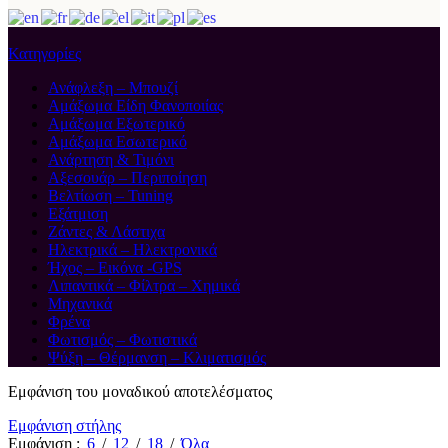
Κατηγορίες
Ανάφλεξη – Μπουζί
Αμάξωμα Είδη Φανοποιίας
Αμάξωμα Εξωτερικό
Αμάξωμα Εσωτερικό
Ανάρτηση & Τιμόνι
Αξεσουάρ – Περιποίηση
Βελτίωση – Tuning
Εξάτμιση
Ζάντες & Λάστιχα
Ηλεκτρικά – Ηλεκτρονικά
Ήχος – Εικόνα -GPS
Λιπαντικά – Φίλτρα – Χημικά
Μηχανικά
Φρένα
Φωτισμός – Φωτιστικά
Ψύξη – Θέρμανση – Κλιματισμός
Εμφάνιση του μοναδικού αποτελέσματος
Εμφάνιση στήλης
Εμφάνιση
6
12
18
Όλα