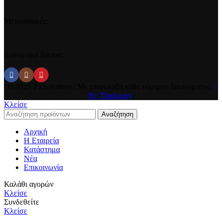
Μεταφορικές:
Κοινωνικά Δίκτυα:
© 2025 TTSolutions | Με επιφύλαξη κάθε νόμιμου δικαιώματος.
|
By Thinkeasy
.
Κλείσε
Αναζήτηση
Αρχική
Η Εταιρεία
Κατάστημα
Νέα
Επικοινωνία
Καλάθι αγορών
Κλείσε
Συνδεθείτε
Κλείσε