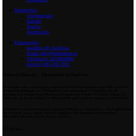
Κατάστημα
Λογαριασμός
Καλάθι
Ταμείο
Αγαπημένα
Επικοινωνία
Δωρίδος 26, Αιγάλεω
Email: info@ttsolutions.gr
Τηλέφωνο: 2105908960
Κινητό: 695 192 5555
Νομική Δήλωση – Προστασία Δεδομένων
Τα δεδομένα και οι πληροφορίες που εμφανίζονται στην παρούσα ιστοσελίδα αποτελούν
πνευματική ιδιοκτησία της
TTSolutions
ή των συνεργαζόμενων παρόχων της. Η
αναπαραγωγή, αντιγραφή, αποθήκευση ή διανομή των δεδομένων (ολικών ή μερικών),
καθώς και της βάσης δεδομένων,
απαγορεύεται ρητά χωρίς προηγούμενη γραπτή άδεια
.
Οποιαδήποτε μη εξουσιοδοτημένη χρήση ή διάθεση των περιεχομένων, περιλαμβανομένης
της εμπλοκής τρίτων μερών, συνιστά παραβίαση των δικαιωμάτων πνευματικής
ιδιοκτησίας και
υπόκειται σε νομικές ενέργειες
.
Πληρωμές: