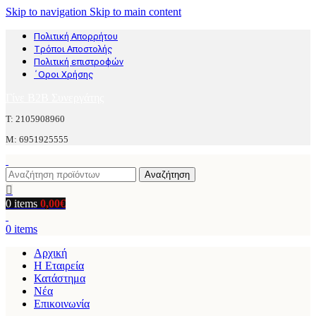
Skip to navigation
Skip to main content
Πολιτική Απορρήτου
Τρόποι Αποστολής
Πολιτική επιστροφών
΄Οροι Χρήσης
Γίνε B2B Συνεργάτης
Τ: 2105908960
M: 6951925555
Αναζήτηση
0
items
0,00
€
0
items
Αρχική
Η Εταιρεία
Κατάστημα
Νέα
Επικοινωνία