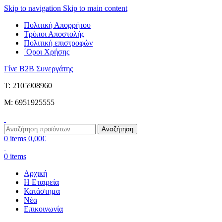
Skip to navigation
Skip to main content
Πολιτική Απορρήτου
Τρόποι Αποστολής
Πολιτική επιστροφών
΄Οροι Χρήσης
Γίνε B2B Συνεργάτης
Τ: 2105908960
M: 6951925555
Αναζήτηση
0
items
0,00
€
0
items
Αρχική
Η Εταιρεία
Κατάστημα
Νέα
Επικοινωνία