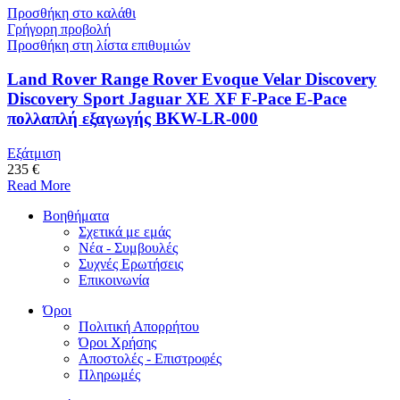
Προσθήκη στο καλάθι
Γρήγορη προβολή
Προσθήκη στη λίστα επιθυμιών
Land Rover Range Rover Evoque Velar Discovery
Discovery Sport Jaguar XE XF F-Pace E-Pace
πολλαπλή εξαγωγής BKW-LR-000
Εξάτμιση
235 €
Read More
Βοηθήματα
Σχετικά με εμάς
Νέα - Συμβουλές
Συχνές Ερωτήσεις
Επικοινωνία
Όροι
Πολιτική Απορρήτου
Όροι Χρήσης
Αποστολές - Επιστροφές
Πληρωμές