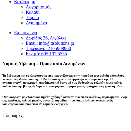
Κατάστημα
Λογαριασμός
Καλάθι
Ταμείο
Αγαπημένα
Επικοινωνία
Δωρίδος 26, Αιγάλεω
Email: info@ttsolutions.gr
Τηλέφωνο: 2105908960
Κινητό: 695 192 5555
Νομική Δήλωση – Προστασία Δεδομένων
Τα δεδομένα και οι πληροφορίες που εμφανίζονται στην παρούσα ιστοσελίδα αποτελούν
πνευματική ιδιοκτησία της
TTSolutions
ή των συνεργαζόμενων παρόχων της. Η
αναπαραγωγή, αντιγραφή, αποθήκευση ή διανομή των δεδομένων (ολικών ή μερικών),
καθώς και της βάσης δεδομένων,
απαγορεύεται ρητά χωρίς προηγούμενη γραπτή άδεια
.
Οποιαδήποτε μη εξουσιοδοτημένη χρήση ή διάθεση των περιεχομένων, περιλαμβανομένης
της εμπλοκής τρίτων μερών, συνιστά παραβίαση των δικαιωμάτων πνευματικής
ιδιοκτησίας και
υπόκειται σε νομικές ενέργειες
.
Πληρωμές: