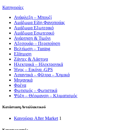
Κατηγορίες
Ανάφλεξη – Μπουζί
Αμάξωμα Είδη Φανοποιίας
Αμάξωμα Εξωτερικό
Αμάξωμα Εσωτερικό
Ανάρτηση & Τιμόνι
Αξεσουάρ – Περιποίηση
Βελτίωση – Tuning
Εξάτμιση
Ζάντες & Λάστιχα
Ηλεκτρικά – Ηλεκτρονικά
Ήχος – Εικόνα -GPS
Λιπαντικά – Φίλτρα – Χημικά
Μηχανικά
Φρένα
Φωτισμός – Φωτιστικά
Ψύξη – Θέρμανση – Κλιματισμός
Κατάσταση Ανταλλακτικού
Καινούριο After Market
1
Κατασκευαστές