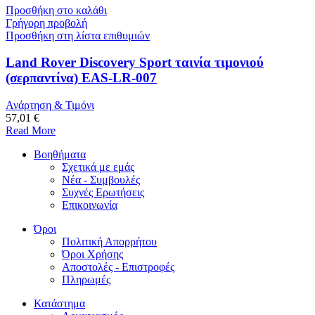
Προσθήκη στο καλάθι
Γρήγορη προβολή
Προσθήκη στη λίστα επιθυμιών
Land Rover Discovery Sport ταινία τιμονιού
(σερπαντίνα) EAS-LR-007
Ανάρτηση & Τιμόνι
57,01 €
Read More
Βοηθήματα
Σχετικά με εμάς
Νέα - Συμβουλές
Συχνές Ερωτήσεις
Επικοινωνία
Όροι
Πολιτική Απορρήτου
Όροι Χρήσης
Αποστολές - Επιστροφές
Πληρωμές
Κατάστημα