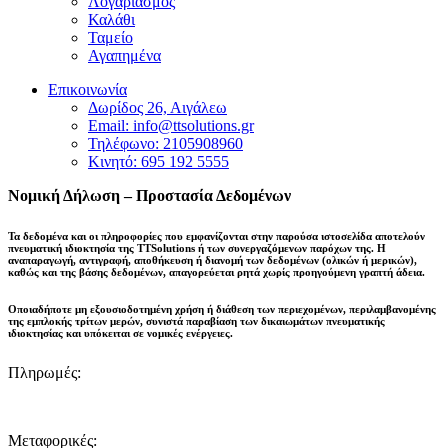
Λογαριασμός
Καλάθι
Ταμείο
Αγαπημένα
Επικοινωνία
Δωρίδος 26, Αιγάλεω
Email: info@ttsolutions.gr
Τηλέφωνο: 2105908960
Κινητό: 695 192 5555
Νομική Δήλωση – Προστασία Δεδομένων
Τα δεδομένα και οι πληροφορίες που εμφανίζονται στην παρούσα ιστοσελίδα αποτελούν
πνευματική ιδιοκτησία της
TTSolutions
ή των συνεργαζόμενων παρόχων της. Η
αναπαραγωγή, αντιγραφή, αποθήκευση ή διανομή των δεδομένων (ολικών ή μερικών),
καθώς και της βάσης δεδομένων,
απαγορεύεται ρητά χωρίς προηγούμενη γραπτή άδεια
.
Οποιαδήποτε μη εξουσιοδοτημένη χρήση ή διάθεση των περιεχομένων, περιλαμβανομένης
της εμπλοκής τρίτων μερών, συνιστά παραβίαση των δικαιωμάτων πνευματικής
ιδιοκτησίας και
υπόκειται σε νομικές ενέργειες
.
Πληρωμές:
Μεταφορικές: