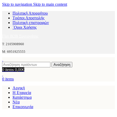
Skip to navigation
Skip to main content
Πολιτική Απορρήτου
Τρόποι Αποστολής
Πολιτική επιστροφών
΄Οροι Χρήσης
Γίνε B2B Συνεργάτης
Τ: 2105908960
M: 6951925555
Αναζήτηση
0
items
0,00
€
0
items
Αρχική
Η Εταιρεία
Κατάστημα
Νέα
Επικοινωνία