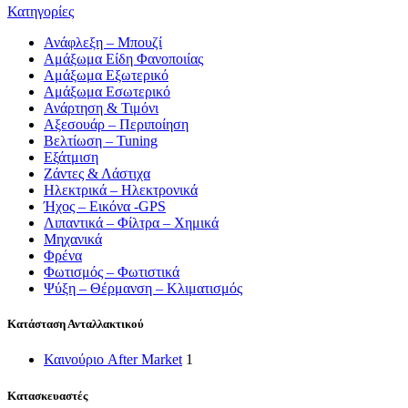
Κατηγορίες
Ανάφλεξη – Μπουζί
Αμάξωμα Είδη Φανοποιίας
Αμάξωμα Εξωτερικό
Αμάξωμα Εσωτερικό
Ανάρτηση & Τιμόνι
Αξεσουάρ – Περιποίηση
Βελτίωση – Tuning
Εξάτμιση
Ζάντες & Λάστιχα
Ηλεκτρικά – Ηλεκτρονικά
Ήχος – Εικόνα -GPS
Λιπαντικά – Φίλτρα – Χημικά
Μηχανικά
Φρένα
Φωτισμός – Φωτιστικά
Ψύξη – Θέρμανση – Κλιματισμός
Κατάσταση Ανταλλακτικού
Καινούριο After Market
1
Κατασκευαστές