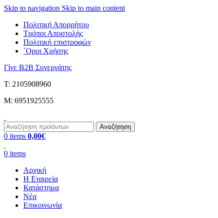
Skip to navigation
Skip to main content
Πολιτική Απορρήτου
Τρόποι Αποστολής
Πολιτική επιστροφών
΄Οροι Χρήσης
Γίνε B2B Συνεργάτης
Τ: 2105908960
M: 6951925555
Αναζήτηση
0
items
0,00
€
0
items
Αρχική
Η Εταιρεία
Κατάστημα
Νέα
Επικοινωνία