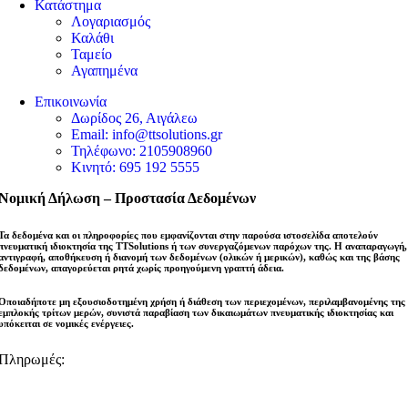
Κατάστημα
Λογαριασμός
Καλάθι
Ταμείο
Αγαπημένα
Επικοινωνία
Δωρίδος 26, Αιγάλεω
Email: info@ttsolutions.gr
Τηλέφωνο: 2105908960
Κινητό: 695 192 5555
Νομική Δήλωση – Προστασία Δεδομένων
Τα δεδομένα και οι πληροφορίες που εμφανίζονται στην παρούσα ιστοσελίδα αποτελούν
πνευματική ιδιοκτησία της
TTSolutions
ή των συνεργαζόμενων παρόχων της. Η αναπαραγωγή,
αντιγραφή, αποθήκευση ή διανομή των δεδομένων (ολικών ή μερικών), καθώς και της βάσης
δεδομένων,
απαγορεύεται ρητά χωρίς προηγούμενη γραπτή άδεια
.
Οποιαδήποτε μη εξουσιοδοτημένη χρήση ή διάθεση των περιεχομένων, περιλαμβανομένης της
εμπλοκής τρίτων μερών, συνιστά παραβίαση των δικαιωμάτων πνευματικής ιδιοκτησίας και
υπόκειται σε νομικές ενέργειες
.
Πληρωμές: