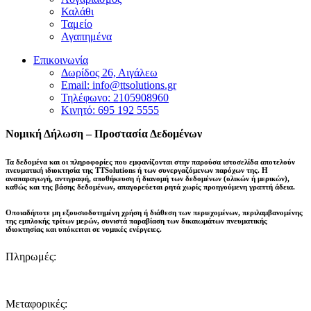
Καλάθι
Ταμείο
Αγαπημένα
Επικοινωνία
Δωρίδος 26, Αιγάλεω
Email: info@ttsolutions.gr
Τηλέφωνο: 2105908960
Κινητό: 695 192 5555
Νομική Δήλωση – Προστασία Δεδομένων
Τα δεδομένα και οι πληροφορίες που εμφανίζονται στην παρούσα ιστοσελίδα αποτελούν
πνευματική ιδιοκτησία της
TTSolutions
ή των συνεργαζόμενων παρόχων της. Η
αναπαραγωγή, αντιγραφή, αποθήκευση ή διανομή των δεδομένων (ολικών ή μερικών),
καθώς και της βάσης δεδομένων,
απαγορεύεται ρητά χωρίς προηγούμενη γραπτή άδεια
.
Οποιαδήποτε μη εξουσιοδοτημένη χρήση ή διάθεση των περιεχομένων, περιλαμβανομένης
της εμπλοκής τρίτων μερών, συνιστά παραβίαση των δικαιωμάτων πνευματικής
ιδιοκτησίας και
υπόκειται σε νομικές ενέργειες
.
Πληρωμές:
Μεταφορικές: