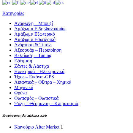
Κατηγορίες
Ανάφλεξη – Μπουζί
Αμάξωμα Είδη Φανοποιίας
Αμάξωμα Εξωτερικό
Αμάξωμα Εσωτερικό
Ανάρτηση & Τιμόνι
Αξεσουάρ – Περιποίηση
Βελτίωση – Tuning
Εξάτμιση
Ζάντες & Λάστιχα
Ηλεκτρικά – Ηλεκτρονικά
Ήχος – Εικόνα -GPS
Λιπαντικά – Φίλτρα – Χημικά
Μηχανικά
Φρένα
Φωτισμός – Φωτιστικά
Ψύξη – Θέρμανση – Κλιματισμός
Κατάσταση Ανταλλακτικού
Καινούριο After Market
1