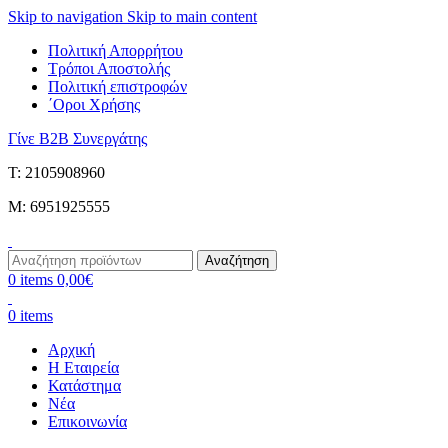
Skip to navigation
Skip to main content
Πολιτική Απορρήτου
Τρόποι Αποστολής
Πολιτική επιστροφών
΄Οροι Χρήσης
Γίνε B2B Συνεργάτης
Τ: 2105908960
M: 6951925555
Αναζήτηση
0
items
0,00
€
0
items
Αρχική
Η Εταιρεία
Κατάστημα
Νέα
Επικοινωνία