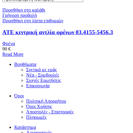
Προσθήκη στο καλάθι
Γρήγορη προβολή
Προσθήκη στη λίστα επιθυμιών
ATE κεντρική αντλία φρένων 03.4155-5456.3
Φρένα
90 €
Read More
Βοηθήματα
Σχετικά με εμάς
Νέα - Συμβουλές
Συχνές Ερωτήσεις
Επικοινωνία
Όροι
Πολιτική Απορρήτου
Όροι Χρήσης
Αποστολές - Επιστροφές
Πληρωμές
Κατάστημα
Λογαριασμός