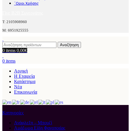
΄Οροι Χρήσης
Γίνε B2B Συνεργάτης
Τ: 2105908960
M: 6951925555
Αναζήτηση
0
items
0,00
€
0
items
Αρχική
Η Εταιρεία
Κατάστημα
Νέα
Επικοινωνία
Κατηγορίες
Ανάφλεξη – Μπουζί
Αμάξωμα Είδη Φανοποιίας