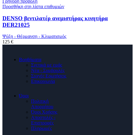
Γρήγορη προβολή
Προσθήκη στη λίστα επιθυμιών
DENSO βεντιλατέρ ανεμιστήρας κινητήρα
DER21025
Ψύξη - Θέρμανση - Κλιματισμός
125 €
Βοηθήματα
Σχετικά με εμάς
Νέα - Συμβουλές
Συχνές Ερωτήσεις
Επικοινωνία
Όροι
Πολιτική
Απορρήτου
Όροι Χρήσης
Αποστολές -
Επιστροφές
Πληρωμές