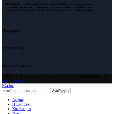
Οποιαδήποτε μη εξουσιοδοτημένη χρήση ή διάθεση των περιεχομένων,
περιλαμβανομένης της εμπλοκής τρίτων μερών, συνιστά παραβίαση των
δικαιωμάτων πνευματικής ιδιοκτησίας και
υπόκειται σε νομικές ενέργειες
.
Πληρωμές:
Μεταφορικές:
Κοινωνικά Δίκτυα:
© 2025 TTSolutions | Με επιφύλαξη κάθε νόμιμου δικαιώματος.
|
By Thinkeasy
.
Κλείσε
Αναζήτηση
Αρχική
Η Εταιρεία
Κατάστημα
Νέα