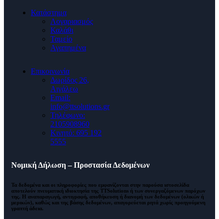
Κατάστημα
Λογαριασμός
Καλάθι
Ταμείο
Αγαπημένα
Επικοινωνία
Δωρίδος 26,
Αιγάλεω
Email:
info@ttsolutions.gr
Τηλέφωνο:
2105908960
Κινητό: 695 192
5555
Νομική Δήλωση – Προστασία Δεδομένων
Τα δεδομένα και οι πληροφορίες που εμφανίζονται στην παρούσα ιστοσελίδα
αποτελούν πνευματική ιδιοκτησία της
TTSolutions
ή των συνεργαζόμενων παρόχων
της. Η αναπαραγωγή, αντιγραφή, αποθήκευση ή διανομή των δεδομένων (ολικών ή
μερικών), καθώς και της βάσης δεδομένων,
απαγορεύεται ρητά χωρίς προηγούμενη
γραπτή άδεια
.