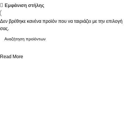
Upholstered chair
Εμφάνιση στήλης
Discount 10%
Δεν βρέθηκε κανένα προϊόν που να ταιριάζει με την επιλογή
Shop Now
σας.
Read More