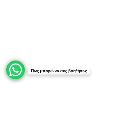
Οποιαδήποτε μη εξουσιοδοτημένη χρήση ή διάθεση των περιεχομένων,
περιλαμβανομένης της εμπλοκής τρίτων μερών, συνιστά παραβίαση των
δικαιωμάτων πνευματικής ιδιοκτησίας και
υπόκειται σε νομικές ενέργειες
.
Πληρωμές:
Μεταφορικές:
Πως μπορώ να σας βοηθήσω;
Κοινωνικά Δίκτυα:
© 2025 TTSolutions | Με επιφύλαξη κάθε νόμιμου δικαιώματος.
| By Thinkeasy
.
Έλεγχος Οχήματος μέσω Αριθμού Πλαισίου (VIN)
Ο αριθμός VIN ταυτοποιεί μοναδικά κάθε όχημα και δίνει τη
δυνατότητα ελέγχου ιστορικού, χιλιομετρικών ενδείξεων και
εργοστασιακών προδιαγραφών.