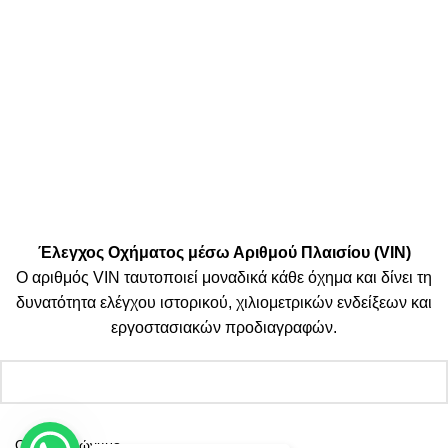
Μεταφορικές:
Κοινωνικά Δίκτυα:
© 2025 TTSolutions | Με επιφύλαξη κάθε νόμιμου δικαιώματος.
| By Thinkeasy
.
Έλεγχος Οχήματος μέσω Αριθμού Πλαισίου (VIN)
Ο αριθμός VIN ταυτοποιεί μοναδικά κάθε όχημα και δίνει τη
δυνατότητα ελέγχου ιστορικού, χιλιομετρικών ενδείξεων και
εργοστασιακών προδιαγραφών.