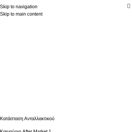
Skip to navigation
Skip to main content
Κατηγορίες
ΑΝΆΦΛΕΞΗ – ΜΠΟΥΖΊ
ΑΜΆΞΩΜΑ ΕΊΔΗ ΦΑΝΟΠΟΙΊΑΣ
ΑΜΆΞΩΜΑ ΕΞΩΤΕΡΙΚΌ
ΑΜΆΞΩΜΑ ΕΣΩΤΕΡΙΚΌ
ΑΝΆΡΤΗΣΗ & ΤΙΜΌΝΙ
ΑΞΕΣΟΥΆΡ – ΠΕΡΙΠΟΊΗΣΗ
ΒΕΛΤΊΩΣΗ – TUNING
ΕΞΆΤΜΙΣΗ
ΖΆΝΤΕΣ & ΛΆΣΤΙΧΑ
ΗΛΕΚΤΡΙΚΆ – ΗΛΕΚΤΡΟΝΙΚΆ
ΉΧΟΣ – ΕΙΚΌΝΑ -GPS
ΛΙΠΑΝΤΙΚΆ – ΦΊΛΤΡΑ – ΧΗΜΙΚΆ
ΜΗΧΑΝΙΚΆ
ΦΡΈΝΑ
ΦΩΤΙΣΜΌΣ – ΦΩΤΙΣΤΙΚΆ
ΨΎΞΗ – ΘΈΡΜΑΝΣΗ – ΚΛΙΜΑΤΙΣΜΌΣ
Κατάσταση Ανταλλακτικού
Καινούριο After Market
1