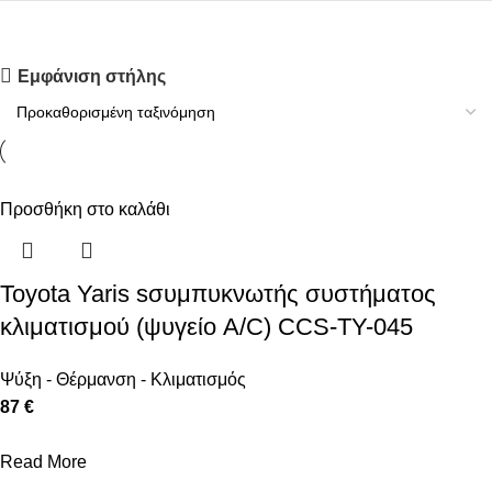
Upholstered chair
Εμφάνιση στήλης
Discount 10%
Shop Now
Προσθήκη στο καλάθι
Toyota Yaris sσυμπυκνωτής συστήματος
κλιματισμού (ψυγείο A/C) CCS-TY-045
Ψύξη - Θέρμανση - Κλιματισμός
87 €
Read More