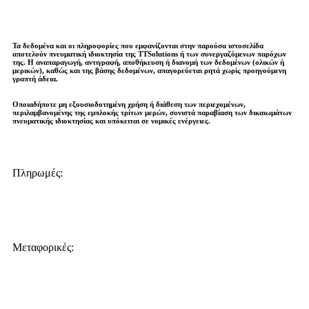
Τα δεδομένα και οι πληροφορίες που εμφανίζονται στην παρούσα ιστοσελίδα
αποτελούν πνευματική ιδιοκτησία της
TTSolutions
ή των συνεργαζόμενων παρόχων
της. Η αναπαραγωγή, αντιγραφή, αποθήκευση ή διανομή των δεδομένων (ολικών ή
μερικών), καθώς και της βάσης δεδομένων,
απαγορεύεται ρητά χωρίς προηγούμενη
γραπτή άδεια
.
Οποιαδήποτε μη εξουσιοδοτημένη χρήση ή διάθεση των περιεχομένων,
περιλαμβανομένης της εμπλοκής τρίτων μερών, συνιστά παραβίαση των δικαιωμάτων
πνευματικής ιδιοκτησίας και
υπόκειται σε νομικές ενέργειες
.
Πληρωμές:
Μεταφορικές: