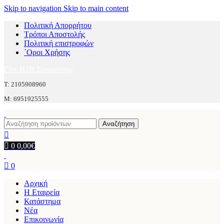
Skip to navigation
Skip to main content
Πολιτική Απορρήτου
Τρόποι Αποστολής
Πολιτική επιστροφών
΄Οροι Χρήσης
Γίνε B2B Συνεργάτης
Τ: 2105908960
M: 6951925555
Αναζήτηση
0
0,00
€
0
Αρχική
Η Εταιρεία
Κατάστημα
Νέα
Επικοινωνία