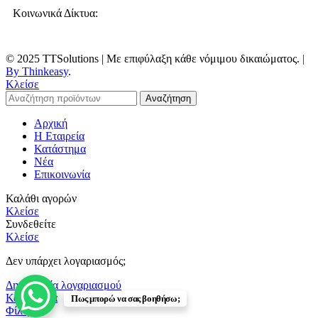
Κοινωνικά Δίκτυα:
© 2025 TTSolutions | Με επιφύλαξη κάθε νόμιμου δικαιώματος.
|
By Thinkeasy
.
Κλείσε
Αναζήτηση
Αρχική
Η Εταιρεία
Κατάστημα
Νέα
Επικοινωνία
Καλάθι αγορών
Κλείσε
Συνδεθείτε
Κλείσε
Δεν υπάρχει λογαριασμός;
Δημιουργία λογαριασμού
Κατάστημα
Πως μπορώ να σας βοηθήσω;
Φίλτρα