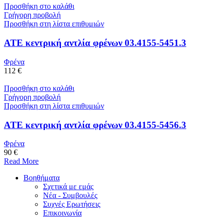
Προσθήκη στο καλάθι
Γρήγορη προβολή
Προσθήκη στη λίστα επιθυμιών
ATE κεντρική αντλία φρένων 03.4155-5451.3
Φρένα
112 €
Προσθήκη στο καλάθι
Γρήγορη προβολή
Προσθήκη στη λίστα επιθυμιών
ATE κεντρική αντλία φρένων 03.4155-5456.3
Φρένα
90 €
Read More
Βοηθήματα
Σχετικά με εμάς
Νέα - Συμβουλές
Συχνές Ερωτήσεις
Επικοινωνία