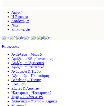
Αρχική
Η Εταιρεία
Κατάστημα
Νέα
Επικοινωνία
Κατηγορίες
Ανάφλεξη – Μπουζί
Αμάξωμα Είδη Φανοποιίας
Αμάξωμα Εξωτερικό
Αμάξωμα Εσωτερικό
Ανάρτηση & Τιμόνι
Αξεσουάρ – Περιποίηση
Βελτίωση – Tuning
Εξάτμιση
Ζάντες & Λάστιχα
Ηλεκτρικά – Ηλεκτρονικά
Ήχος – Εικόνα -GPS
Λιπαντικά – Φίλτρα – Χημικά
Μηχανικά