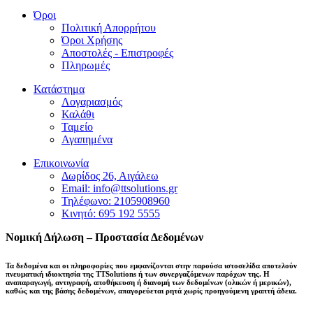
Όροι
Πολιτική Απορρήτου
Όροι Χρήσης
Αποστολές - Επιστροφές
Πληρωμές
Κατάστημα
Λογαριασμός
Καλάθι
Ταμείο
Αγαπημένα
Επικοινωνία
Δωρίδος 26, Αιγάλεω
Email: info@ttsolutions.gr
Τηλέφωνο: 2105908960
Κινητό: 695 192 5555
Νομική Δήλωση – Προστασία Δεδομένων
Τα δεδομένα και οι πληροφορίες που εμφανίζονται στην παρούσα ιστοσελίδα αποτελούν
πνευματική ιδιοκτησία της
TTSolutions
ή των συνεργαζόμενων παρόχων της. Η
αναπαραγωγή, αντιγραφή, αποθήκευση ή διανομή των δεδομένων (ολικών ή μερικών),
καθώς και της βάσης δεδομένων,
απαγορεύεται ρητά χωρίς προηγούμενη γραπτή άδεια
.