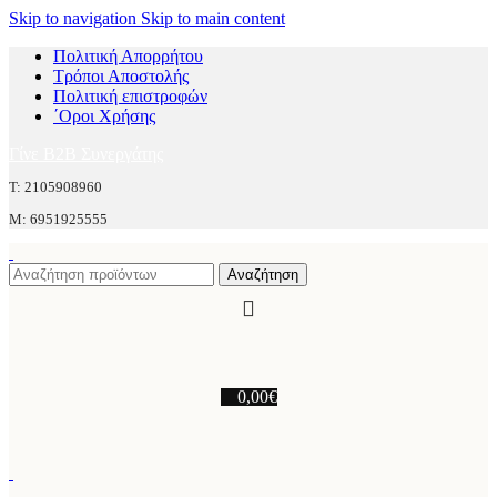
Skip to navigation
Skip to main content
Πολιτική Απορρήτου
Τρόποι Αποστολής
Πολιτική επιστροφών
΄Οροι Χρήσης
Γίνε B2B Συνεργάτης
Τ: 2105908960
M: 6951925555
Αναζήτηση
0,00
€