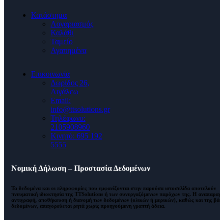
Κατάστημα
Λογαριασμός
Καλάθι
Ταμείο
Αγαπημένα
Επικοινωνία
Δωρίδος 26,
Αιγάλεω
Email:
info@ttsolutions.gr
Τηλέφωνο:
2105908960
Κινητό: 695 192
5555
Νομική Δήλωση – Προστασία Δεδομένων
Τα δεδομένα και οι πληροφορίες που εμφανίζονται στην παρούσα ιστοσελίδα αποτελούν
πνευματική ιδιοκτησία της
TTSolutions
ή των συνεργαζόμενων παρόχων της. Η αναπαρα
αντιγραφή, αποθήκευση ή διανομή των δεδομένων (ολικών ή μερικών), καθώς και της β
δεδομένων,
απαγορεύεται ρητά χωρίς προηγούμενη γραπτή άδεια
.