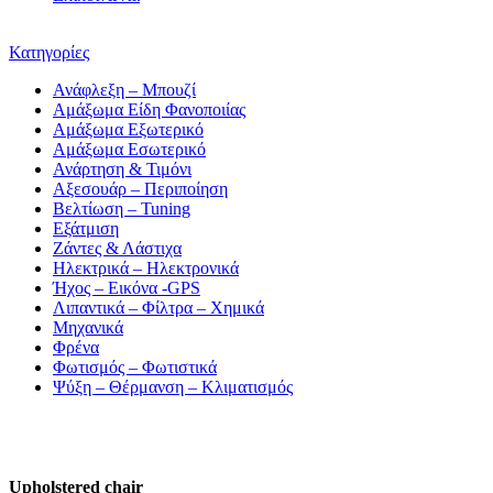
Κατηγορίες
Ανάφλεξη – Μπουζί
Αμάξωμα Είδη Φανοποιίας
Αμάξωμα Εξωτερικό
Αμάξωμα Εσωτερικό
Ανάρτηση & Τιμόνι
Αξεσουάρ – Περιποίηση
Βελτίωση – Tuning
Εξάτμιση
Ζάντες & Λάστιχα
Ηλεκτρικά – Ηλεκτρονικά
Ήχος – Εικόνα -GPS
Λιπαντικά – Φίλτρα – Χημικά
Μηχανικά
Φρένα
Φωτισμός – Φωτιστικά
Ψύξη – Θέρμανση – Κλιματισμός
Upholstered chair