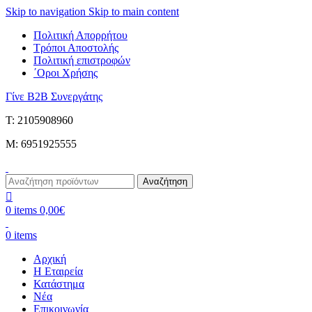
Skip to navigation
Skip to main content
Πολιτική Απορρήτου
Τρόποι Αποστολής
Πολιτική επιστροφών
΄Οροι Χρήσης
Γίνε B2B Συνεργάτης
Τ: 2105908960
M: 6951925555
Αναζήτηση
0
items
0,00
€
0
items
Αρχική
Η Εταιρεία
Κατάστημα
Νέα
Επικοινωνία