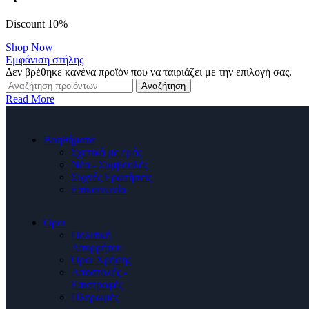
Discount 10%
Shop Now
Εμφάνιση στήλης
Δεν βρέθηκε κανένα προϊόν που να ταιριάζει με την επιλογή σας.
Αναζήτηση
Read More
Βοηθήματα
Σχετικά με εμάς
Νέα - Συμβουλές
Συχνές Ερωτήσεις
Επικοινωνία
Όροι
Πολιτική
Απορρήτου
Όροι Χρήσης
Αποστολές -
Επιστροφές
Πληρωμές