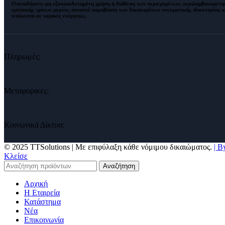
Οποιαδήποτε μη εξουσιοδοτημένη χρήση ή διάθεση των περιεχομένων, περιλαμβανομένη
εμπλοκής τρίτων μερών, συνιστά παραβίαση των δικαιωμάτων πνευματικής ιδιοκτησίας κ
υπόκειται σε νομικές ενέργειες
.
Πληρωμές:
Μεταφορικές:
Κοινωνικά Δίκτυα:
© 2025 TTSolutions | Με επιφύλαξη κάθε νόμιμου δικαιώματος.
| B
Κλείσε
Αναζήτηση
Αρχική
Η Εταιρεία
Κατάστημα
Νέα
Επικοινωνία