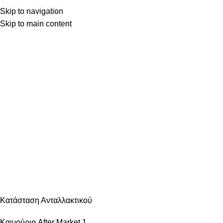
Skip to navigation
Skip to main content
Κατηγορίες
ΑΝΆΦΛΕΞΗ – ΜΠΟΥΖΊ
ΑΜΆΞΩΜΑ ΕΊΔΗ ΦΑΝΟΠΟΙΊΑΣ
ΑΜΆΞΩΜΑ ΕΞΩΤΕΡΙΚΌ
ΑΜΆΞΩΜΑ ΕΣΩΤΕΡΙΚΌ
ΑΝΆΡΤΗΣΗ & ΤΙΜΌΝΙ
ΑΞΕΣΟΥΆΡ – ΠΕΡΙΠΟΊΗΣΗ
ΒΕΛΤΊΩΣΗ – TUNING
ΕΞΆΤΜΙΣΗ
ΖΆΝΤΕΣ & ΛΆΣΤΙΧΑ
ΗΛΕΚΤΡΙΚΆ – ΗΛΕΚΤΡΟΝΙΚΆ
ΉΧΟΣ – ΕΙΚΌΝΑ -GPS
ΛΙΠΑΝΤΙΚΆ – ΦΊΛΤΡΑ – ΧΗΜΙΚΆ
ΜΗΧΑΝΙΚΆ
ΦΡΈΝΑ
ΦΩΤΙΣΜΌΣ – ΦΩΤΙΣΤΙΚΆ
ΨΎΞΗ – ΘΈΡΜΑΝΣΗ – ΚΛΙΜΑΤΙΣΜΌΣ
Κατάσταση Ανταλλακτικού
Καινούριο After Market
1