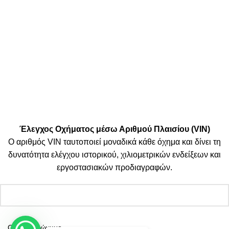
Μεταφορικές:
Κοινωνικά Δίκτυα:
© 2025 TTSolutions | Με επιφύλαξη κάθε νόμιμου δικαιώματος.
| By Thinkeasy
.
Έλεγχος Οχήματος μέσω Αριθμού Πλαισίου (VIN)
Ο αριθμός VIN ταυτοποιεί μοναδικά κάθε όχημα και δίνει τη
δυνατότητα ελέγχου ιστορικού, χιλιομετρικών ενδείξεων και
εργοστασιακών προδιαγραφών.