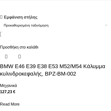
Upholstered chair
Εμφάνιση στήλης
Discount 10%
Shop Now
Προσθήκη στο καλάθι
BMW E46 E39 E38 E53 M52/M54 Κάλυμμα
κυλινδροκεφαλής, BPZ-BM-002
Μηχανικά
127,23 €
Read More