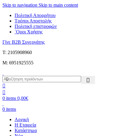
Skip to navigation
Skip to main content
Πολιτική Απορρήτου
Τρόποι Αποστολής
Πολιτική επιστροφών
΄Οροι Χρήσης
Γίνε B2B Συνεργάτης
Τ: 2105908960
M: 6951925555
0
items
0,00
€
0
items
Αρχική
Η Εταιρεία
Κατάστημα
Νέα