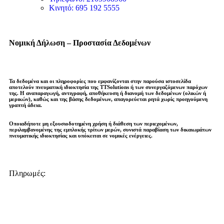
Κινητό: 695 192 5555
Νομική Δήλωση – Προστασία Δεδομένων
Τα δεδομένα και οι πληροφορίες που εμφανίζονται στην παρούσα ιστοσελίδα
αποτελούν πνευματική ιδιοκτησία της
TTSolutions
ή των συνεργαζόμενων παρόχων
της. Η αναπαραγωγή, αντιγραφή, αποθήκευση ή διανομή των δεδομένων (ολικών ή
μερικών), καθώς και της βάσης δεδομένων,
απαγορεύεται ρητά χωρίς προηγούμενη
γραπτή άδεια
.
Οποιαδήποτε μη εξουσιοδοτημένη χρήση ή διάθεση των περιεχομένων,
περιλαμβανομένης της εμπλοκής τρίτων μερών, συνιστά παραβίαση των δικαιωμάτων
πνευματικής ιδιοκτησίας και
υπόκειται σε νομικές ενέργειες
.
Πληρωμές: