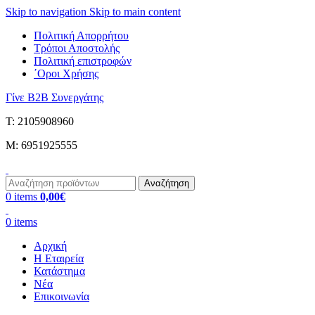
Skip to navigation
Skip to main content
Πολιτική Απορρήτου
Τρόποι Αποστολής
Πολιτική επιστροφών
΄Οροι Χρήσης
Γίνε B2B Συνεργάτης
Τ: 2105908960
M: 6951925555
Αναζήτηση
0
items
0,00
€
0
items
Αρχική
Η Εταιρεία
Κατάστημα
Νέα
Επικοινωνία