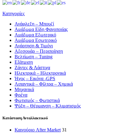
Κατηγορίες
Ανάφλεξη – Μπουζί
Αμάξωμα Είδη Φανοποιίας
Αμάξωμα Εξωτερικό
Αμάξωμα Εσωτερικό
Ανάρτηση & Τιμόνι
Αξεσουάρ – Περιποίηση
Βελτίωση – Tuning
Εξάτμιση
Ζάντες & Λάστιχα
Ηλεκτρικά – Ηλεκτρονικά
Ήχος – Εικόνα -GPS
Λιπαντικά – Φίλτρα – Χημικά
Μηχανικά
Φρένα
Φωτισμός – Φωτιστικά
Ψύξη – Θέρμανση – Κλιματισμός
Κατάσταση Ανταλλακτικού
Καινούριο After Market
31