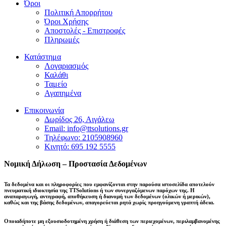
Όροι
Πολιτική Απορρήτου
Όροι Χρήσης
Αποστολές - Επιστροφές
Πληρωμές
Κατάστημα
Λογαριασμός
Καλάθι
Ταμείο
Αγαπημένα
Επικοινωνία
Δωρίδος 26, Αιγάλεω
Email: info@ttsolutions.gr
Τηλέφωνο: 2105908960
Κινητό: 695 192 5555
Νομική Δήλωση – Προστασία Δεδομένων
Τα δεδομένα και οι πληροφορίες που εμφανίζονται στην παρούσα ιστοσελίδα αποτελούν
πνευματική ιδιοκτησία της
TTSolutions
ή των συνεργαζόμενων παρόχων της. Η
αναπαραγωγή, αντιγραφή, αποθήκευση ή διανομή των δεδομένων (ολικών ή μερικών),
καθώς και της βάσης δεδομένων,
απαγορεύεται ρητά χωρίς προηγούμενη γραπτή άδεια
.
Οποιαδήποτε μη εξουσιοδοτημένη χρήση ή διάθεση των περιεχομένων, περιλαμβανομένης