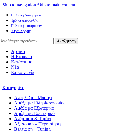
Skip to navigation
Skip to main content
Πολιτική Απορρήτου
Τρόποι Αποστολής
Πολιτική επιστροφών
΄Οροι Χρήσης
Αναζήτηση
Αρχική
Η Εταιρεία
Κατάστημα
Νέα
Επικοινωνία
Κατηγορίες
Ανάφλεξη – Μπουζί
Αμάξωμα Είδη Φανοποιίας
Αμάξωμα Εξωτερικό
Αμάξωμα Εσωτερικό
Ανάρτηση & Τιμόνι
Αξεσουάρ – Περιποίηση
Βελτίωση – Tuning