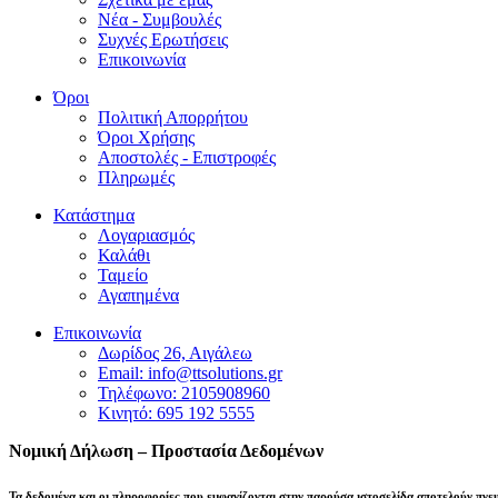
Νέα - Συμβουλές
Συχνές Ερωτήσεις
Επικοινωνία
Όροι
Πολιτική Απορρήτου
Όροι Χρήσης
Αποστολές - Επιστροφές
Πληρωμές
Κατάστημα
Λογαριασμός
Καλάθι
Ταμείο
Αγαπημένα
Επικοινωνία
Δωρίδος 26, Αιγάλεω
Email: info@ttsolutions.gr
Τηλέφωνο: 2105908960
Κινητό: 695 192 5555
Νομική Δήλωση – Προστασία Δεδομένων
Τα δεδομένα και οι πληροφορίες που εμφανίζονται στην παρούσα ιστοσελίδα αποτελούν πνε