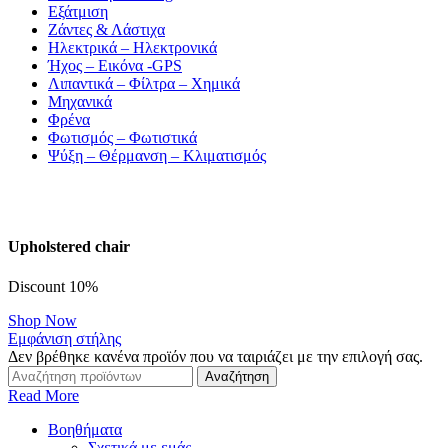
Εξάτμιση
Ζάντες & Λάστιχα
Ηλεκτρικά – Ηλεκτρονικά
Ήχος – Εικόνα -GPS
Λιπαντικά – Φίλτρα – Χημικά
Μηχανικά
Φρένα
Φωτισμός – Φωτιστικά
Ψύξη – Θέρμανση – Κλιματισμός
Upholstered chair
Discount 10%
Shop Now
Εμφάνιση στήλης
Δεν βρέθηκε κανένα προϊόν που να ταιριάζει με την επιλογή σας.
Αναζήτηση
Read More
Βοηθήματα
Σχετικά με εμάς