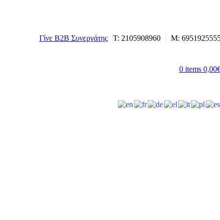
Γίνε B2B Συνεργάτης
Τ: 2105908960
M: 695192555
0
items
0,00