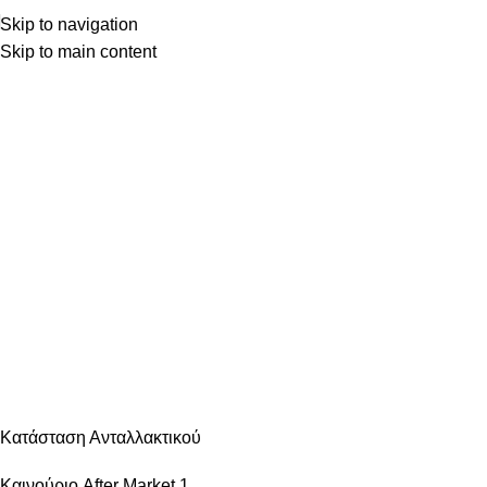
Skip to navigation
Skip to main content
Κατηγορίες
ΑΝΆΦΛΕΞΗ – ΜΠΟΥΖΊ
ΑΜΆΞΩΜΑ ΕΊΔΗ ΦΑΝΟΠΟΙΊΑΣ
ΑΜΆΞΩΜΑ ΕΞΩΤΕΡΙΚΌ
ΑΜΆΞΩΜΑ ΕΣΩΤΕΡΙΚΌ
ΑΝΆΡΤΗΣΗ & ΤΙΜΌΝΙ
ΑΞΕΣΟΥΆΡ – ΠΕΡΙΠΟΊΗΣΗ
ΒΕΛΤΊΩΣΗ – TUNING
ΕΞΆΤΜΙΣΗ
ΖΆΝΤΕΣ & ΛΆΣΤΙΧΑ
ΗΛΕΚΤΡΙΚΆ – ΗΛΕΚΤΡΟΝΙΚΆ
ΉΧΟΣ – ΕΙΚΌΝΑ -GPS
ΛΙΠΑΝΤΙΚΆ – ΦΊΛΤΡΑ – ΧΗΜΙΚΆ
ΜΗΧΑΝΙΚΆ
ΦΡΈΝΑ
ΦΩΤΙΣΜΌΣ – ΦΩΤΙΣΤΙΚΆ
ΨΎΞΗ – ΘΈΡΜΑΝΣΗ – ΚΛΙΜΑΤΙΣΜΌΣ
Κατάσταση Ανταλλακτικού
Καινούριο After Market
1