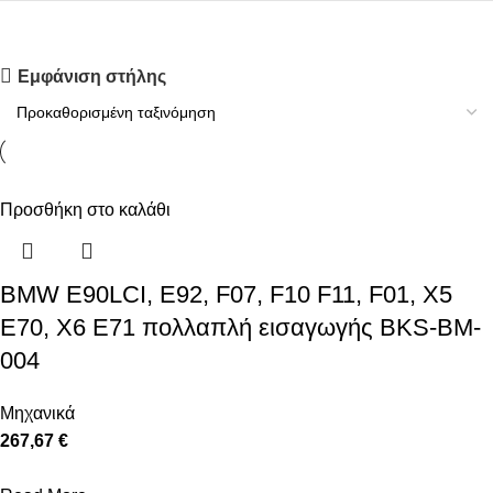
Upholstered chair
Εμφάνιση στήλης
Discount 10%
Shop Now
Προσθήκη στο καλάθι
BMW E90LCI, E92, F07, F10 F11, F01, X5
E70, X6 E71 πολλαπλή εισαγωγής BKS-BM-
004
Μηχανικά
267,67 €