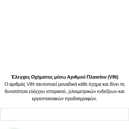
Μεταφορικές:
Κοινωνικά Δίκτυα:
© 2025 TTSolutions | Με επιφύλαξη κάθε νόμιμου δικαιώματος.
| By Thinkeasy
.
Έλεγχος Οχήματος μέσω Αριθμού Πλαισίου (VIN)
Ο αριθμός VIN ταυτοποιεί μοναδικά κάθε όχημα και δίνει τη
δυνατότητα ελέγχου ιστορικού, χιλιομετρικών ενδείξεων και
εργοστασιακών προδιαγραφών.