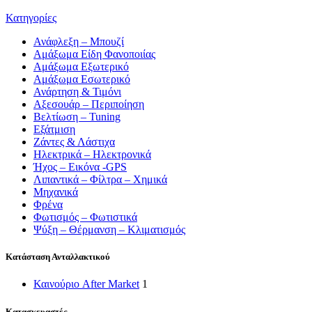
Κατηγορίες
Ανάφλεξη – Μπουζί
Αμάξωμα Είδη Φανοποιίας
Αμάξωμα Εξωτερικό
Αμάξωμα Εσωτερικό
Ανάρτηση & Τιμόνι
Αξεσουάρ – Περιποίηση
Βελτίωση – Tuning
Εξάτμιση
Ζάντες & Λάστιχα
Ηλεκτρικά – Ηλεκτρονικά
Ήχος – Εικόνα -GPS
Λιπαντικά – Φίλτρα – Χημικά
Μηχανικά
Φρένα
Φωτισμός – Φωτιστικά
Ψύξη – Θέρμανση – Κλιματισμός
Κατάσταση Ανταλλακτικού
Καινούριο After Market
1
Κατασκευαστές