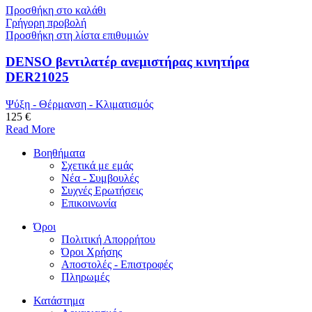
Προσθήκη στο καλάθι
Γρήγορη προβολή
Προσθήκη στη λίστα επιθυμιών
DENSO βεντιλατέρ ανεμιστήρας κινητήρα
DER21025
Ψύξη - Θέρμανση - Κλιματισμός
125 €
Read More
Βοηθήματα
Σχετικά με εμάς
Νέα - Συμβουλές
Συχνές Ερωτήσεις
Επικοινωνία
Όροι
Πολιτική Απορρήτου
Όροι Χρήσης
Αποστολές - Επιστροφές
Πληρωμές
Κατάστημα