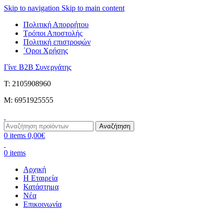
Skip to navigation
Skip to main content
Πολιτική Απορρήτου
Τρόποι Αποστολής
Πολιτική επιστροφών
΄Οροι Χρήσης
Γίνε B2B Συνεργάτης
Τ: 2105908960
M: 6951925555
Αναζήτηση
0
items
0,00
€
0
items
Αρχική
Η Εταιρεία
Κατάστημα
Νέα
Επικοινωνία