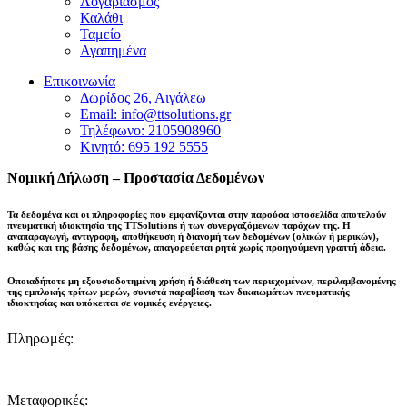
Λογαριασμός
Καλάθι
Ταμείο
Αγαπημένα
Επικοινωνία
Δωρίδος 26, Αιγάλεω
Email: info@ttsolutions.gr
Τηλέφωνο: 2105908960
Κινητό: 695 192 5555
Νομική Δήλωση – Προστασία Δεδομένων
Τα δεδομένα και οι πληροφορίες που εμφανίζονται στην παρούσα ιστοσελίδα αποτελούν
πνευματική ιδιοκτησία της
TTSolutions
ή των συνεργαζόμενων παρόχων της. Η
αναπαραγωγή, αντιγραφή, αποθήκευση ή διανομή των δεδομένων (ολικών ή μερικών),
καθώς και της βάσης δεδομένων,
απαγορεύεται ρητά χωρίς προηγούμενη γραπτή άδεια
.
Οποιαδήποτε μη εξουσιοδοτημένη χρήση ή διάθεση των περιεχομένων, περιλαμβανομένης
της εμπλοκής τρίτων μερών, συνιστά παραβίαση των δικαιωμάτων πνευματικής
ιδιοκτησίας και
υπόκειται σε νομικές ενέργειες
.
Πληρωμές:
Μεταφορικές: