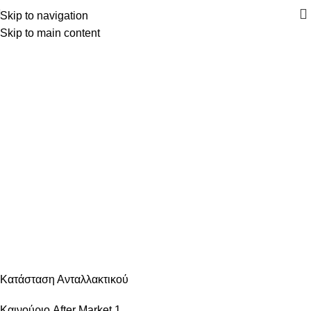
Skip to navigation
Skip to main content
Κατηγορίες
ΑΝΆΦΛΕΞΗ – ΜΠΟΥΖΊ
ΑΜΆΞΩΜΑ ΕΊΔΗ ΦΑΝΟΠΟΙΊΑΣ
ΑΜΆΞΩΜΑ ΕΞΩΤΕΡΙΚΌ
ΑΜΆΞΩΜΑ ΕΣΩΤΕΡΙΚΌ
ΑΝΆΡΤΗΣΗ & ΤΙΜΌΝΙ
ΑΞΕΣΟΥΆΡ – ΠΕΡΙΠΟΊΗΣΗ
ΒΕΛΤΊΩΣΗ – TUNING
ΕΞΆΤΜΙΣΗ
ΖΆΝΤΕΣ & ΛΆΣΤΙΧΑ
ΗΛΕΚΤΡΙΚΆ – ΗΛΕΚΤΡΟΝΙΚΆ
ΉΧΟΣ – ΕΙΚΌΝΑ -GPS
ΛΙΠΑΝΤΙΚΆ – ΦΊΛΤΡΑ – ΧΗΜΙΚΆ
ΜΗΧΑΝΙΚΆ
ΦΡΈΝΑ
ΦΩΤΙΣΜΌΣ – ΦΩΤΙΣΤΙΚΆ
ΨΎΞΗ – ΘΈΡΜΑΝΣΗ – ΚΛΙΜΑΤΙΣΜΌΣ
Κατάσταση Ανταλλακτικού
Καινούριο After Market
1