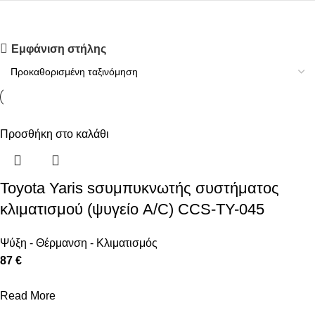
Upholstered chair
Εμφάνιση στήλης
Discount 10%
Shop Now
Προσθήκη στο καλάθι
Toyota Yaris sσυμπυκνωτής συστήματος
κλιματισμού (ψυγείο A/C) CCS-TY-045
Ψύξη - Θέρμανση - Κλιματισμός
87 €
Read More