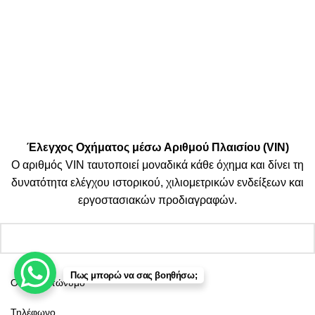
δικαιωμάτων πνευματικής ιδιοκτησίας και
υπόκειται σε νομικές ενέργειες
.
Πληρωμές:
Μεταφορικές:
Κοινωνικά Δίκτυα:
© 2025 TTSolutions | Με επιφύλαξη κάθε νόμιμου δικαιώματος.
| By Thinkeasy
.
Έλεγχος Οχήματος μέσω Αριθμού Πλαισίου (VIN)
Ο αριθμός VIN ταυτοποιεί μοναδικά κάθε όχημα και δίνει τη
δυνατότητα ελέγχου ιστορικού, χιλιομετρικών ενδείξεων και
εργοστασιακών προδιαγραφών.
Πως μπορώ να σας βοηθήσω;