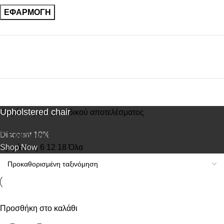
ΕΦΑΡΜΟΓΉ
Upholstered chair
Εμφάνιση του μοναδικού αποτελέσματος
Discount 10%
Εμφάνιση στήλης
Shop Now
Εμφάνιση
6
12
18
Όλα
Προσθήκη στο καλάθι