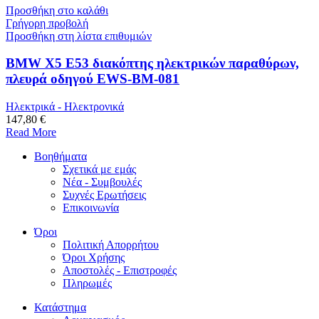
Προσθήκη στο καλάθι
Γρήγορη προβολή
Προσθήκη στη λίστα επιθυμιών
BMW X5 E53 διακόπτης ηλεκτρικών παραθύρων,
πλευρά οδηγού EWS-BM-081
Ηλεκτρικά - Ηλεκτρονικά
147,80 €
Read More
Βοηθήματα
Σχετικά με εμάς
Νέα - Συμβουλές
Συχνές Ερωτήσεις
Επικοινωνία
Όροι
Πολιτική Απορρήτου
Όροι Χρήσης
Αποστολές - Επιστροφές
Πληρωμές
Κατάστημα