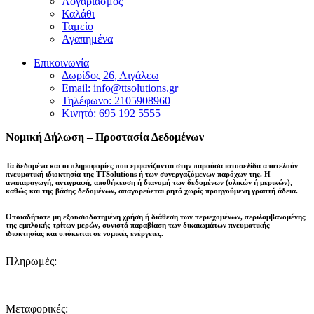
Λογαριασμός
Καλάθι
Ταμείο
Αγαπημένα
Επικοινωνία
Δωρίδος 26, Αιγάλεω
Email: info@ttsolutions.gr
Τηλέφωνο: 2105908960
Κινητό: 695 192 5555
Νομική Δήλωση – Προστασία Δεδομένων
Τα δεδομένα και οι πληροφορίες που εμφανίζονται στην παρούσα ιστοσελίδα αποτελούν
πνευματική ιδιοκτησία της
TTSolutions
ή των συνεργαζόμενων παρόχων της. Η
αναπαραγωγή, αντιγραφή, αποθήκευση ή διανομή των δεδομένων (ολικών ή μερικών),
καθώς και της βάσης δεδομένων,
απαγορεύεται ρητά χωρίς προηγούμενη γραπτή άδεια
.
Οποιαδήποτε μη εξουσιοδοτημένη χρήση ή διάθεση των περιεχομένων, περιλαμβανομένης
της εμπλοκής τρίτων μερών, συνιστά παραβίαση των δικαιωμάτων πνευματικής
ιδιοκτησίας και
υπόκειται σε νομικές ενέργειες
.
Πληρωμές:
Μεταφορικές: