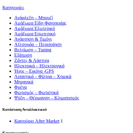
Κατηγορίες
Ανάφλεξη – Μπουζί
Αμάξωμα Είδη Φανοποιίας
Αμάξωμα Εξωτερικό
Αμάξωμα Εσωτερικό
Ανάρτηση & Τιμόνι
Αξεσουάρ – Περιποίηση
Βελτίωση – Tuning
Εξάτμιση
Ζάντες & Λάστιχα
Ηλεκτρικά – Ηλεκτρονικά
Ήχος – Εικόνα -GPS
Λιπαντικά – Φίλτρα – Χημικά
Μηχανικά
Φρένα
Φωτισμός – Φωτιστικά
Ψύξη – Θέρμανση – Κλιματισμός
Κατάσταση Ανταλλακτικού
Καινούριο After Market
1
Κατασκευαστές