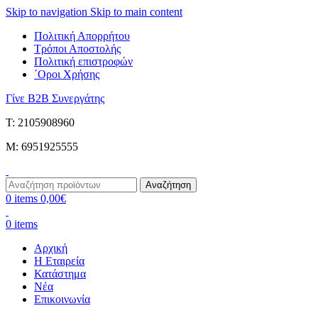
Skip to navigation
Skip to main content
Πολιτική Απορρήτου
Τρόποι Αποστολής
Πολιτική επιστροφών
΄Οροι Χρήσης
Γίνε B2B Συνεργάτης
Τ: 2105908960
M: 6951925555
Αναζήτηση
0
items
0,00
€
0
items
Αρχική
Η Εταιρεία
Κατάστημα
Νέα
Επικοινωνία